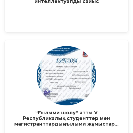
интеллектуалды сайыс
“Ғылыми шолу“ атты V
Республикалық студенттер мен
магистранттардың ғылыми жұмыстары
сайысы