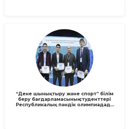
“Дене шынықтыру және спорт” білім
беру бағдарламасының студенттері
Республикалық пәндік олимпиадада
жеңіске жетті