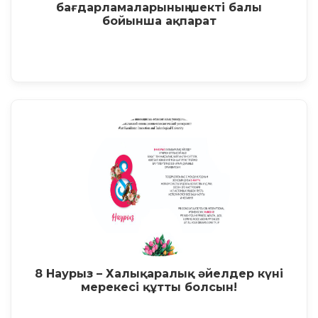
бағдарламаларының шекті балы
бойынша ақпарат
8 Наурыз – Халықаралық әйелдер күні
мерекесі құтты болсын!