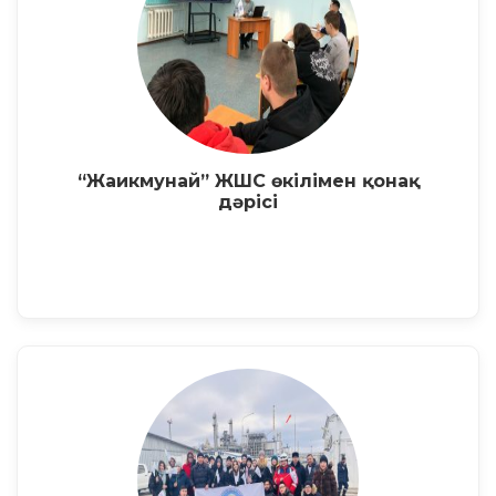
“Жаикмунай” ЖШС өкілімен қонақ
дәрісі