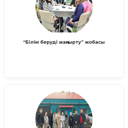
“Білім беруді жаңғырту” жобасы