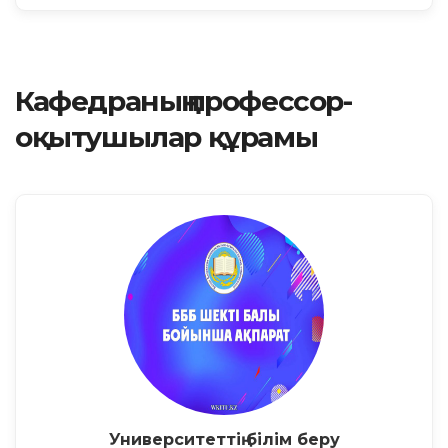
Кафедраның профессор-
оқытушылар құрамы
Университеттің білім беру