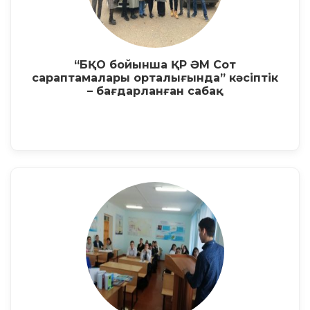
“БҚО бойынша ҚР ӘМ Сот
сараптамалары орталығында” кәсіптік
– бағдарланған сабақ