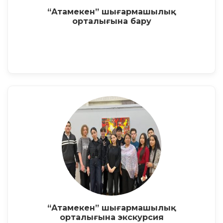
“Атамекен” шығармашылық
орталығына бару
“Атамекен” шығармашылық
орталығына экскурсия