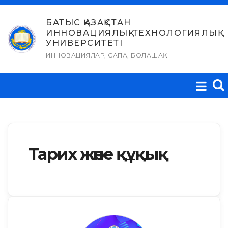
Skip
to
БАТЫС ҚАЗАҚСТАН
ИННОВАЦИЯЛЫҚ-ТЕХНОЛОГИЯЛЫҚ
content
УНИВЕРСИТЕТІ
ИННОВАЦИЯЛАР, САПА, БОЛАШАҚ
Тарих және құқық