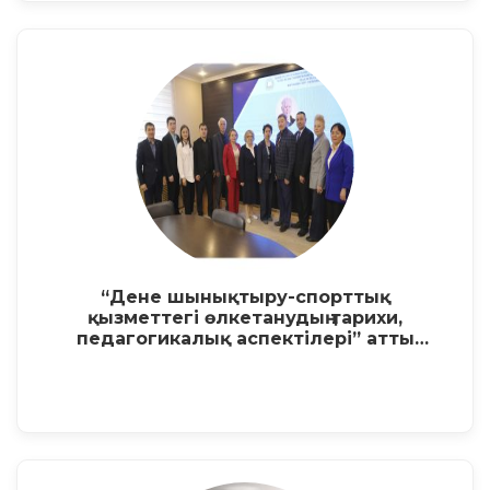
“Дене шынықтыру-спорттық
қызметтегі өлкетанудың тарихи,
педагогикалық аспектілері” атты
Халықаралық ғылыми-практикалық
конференция ұйымдастырылды