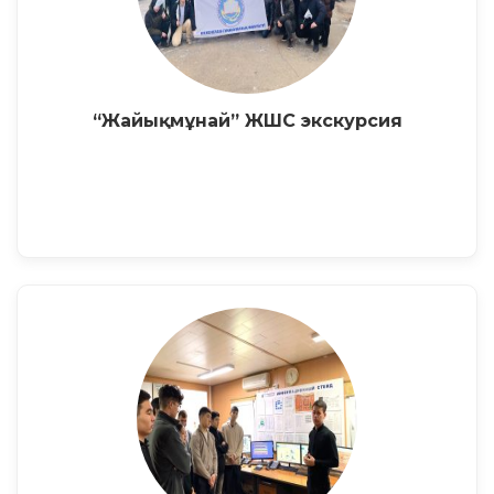
“Жайықмұнай” ЖШС экскурсия