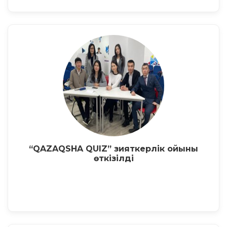
“QAZAQSHA QUIZ” зияткерлік ойыны
өткізілді