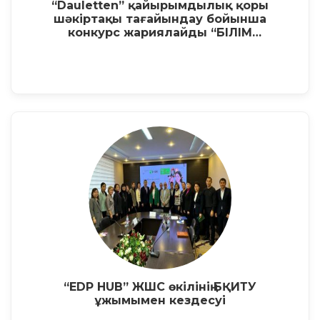
“Dauletten” қайырымдылық қоры
шәкіртақы тағайындау бойынша
конкурс жариялайды “БІЛІМ
ЖҰЛДЫЗЫ”
“EDP HUB” ЖШС өкілінің БҚИТУ
ұжымымен кездесуі