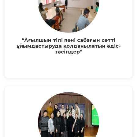
“Ағылшын тілі пәні сабағын сәтті
ұйымдастыруда қолданылатын әдіс-
тәсілдер”