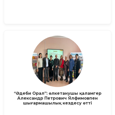
“Әдеби Орал”: өлкетанушы қаламгер
Александр Петрович Ялфимовпен
шығармашылық кездесу өтті