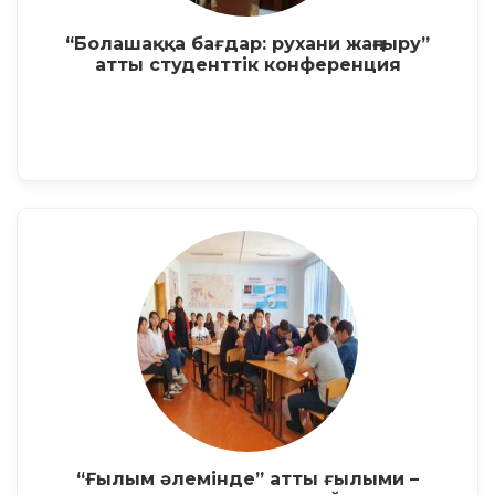
“Болашаққа бағдар: рухани жаңғыру”
атты студенттік конференция
“Ғылым әлемінде” атты ғылыми –