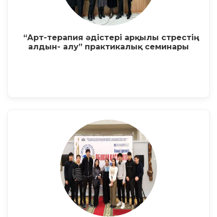
“Арт-терапия әдістері арқылы стрестің
алдын- алу” практикалық семинары