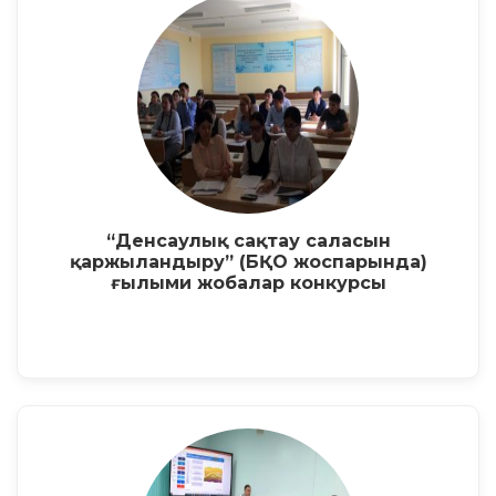
“Денсаулық сақтау саласын
қаржыландыру” (БҚО жоспарында)
ғылыми жобалар конкурсы