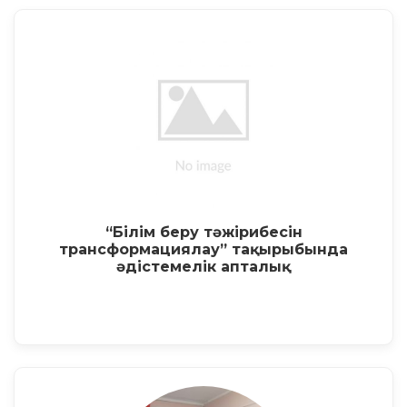
“Білім беру тәжірибесін
трансформациялау” тақырыбында
әдістемелік апталық