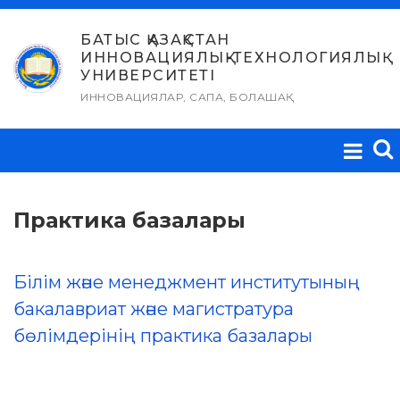
Skip
to
БАТЫС ҚАЗАҚСТАН
ИННОВАЦИЯЛЫҚ-ТЕХНОЛОГИЯЛЫҚ
content
УНИВЕРСИТЕТІ
ИННОВАЦИЯЛАР, САПА, БОЛАШАҚ
Практика базалары
Білім және менеджмент институтының
бакалавриат және магистратура
бөлімдерінің практика базалары