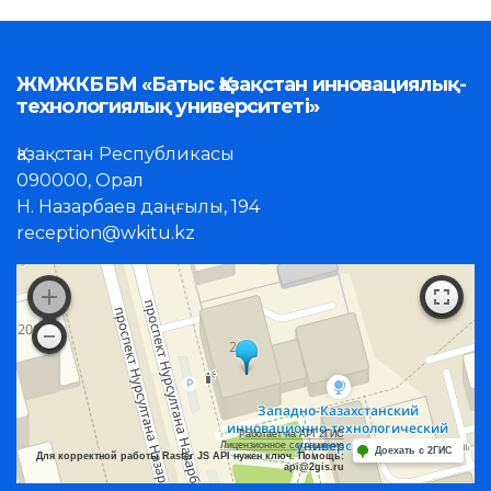
ЖМЖКББМ «Батыс Қазақстан инновациялық-
технологиялық университеті»
Қазақстан Республикасы
090000, Орал
Н. Назарбаев даңғылы, 194
reception@wkitu.kz
Работает на API 2ГИС
Лицензионное соглашение
Доехать с 2ГИС
Для корректной работы Raster JS API нужен ключ. Помощь:
api@2gis.ru