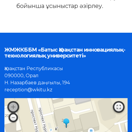
бойынша ұсыныстар әзірлеу.
ЖМЖКББМ «Батыс Қазақстан инновациялық-
технологиялық университеті»
Қазақстан Республикасы
090000, Орал
Н. Назарбаев даңғылы, 194
reception@wkitu.kz