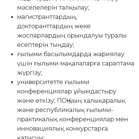
мәселелерін талқылау;
магистранттардың,
докторанттардың жеке
жоспарлардың орындалуы туралы
есептерін тыңдау;
ғылыми басылымдарда жариялау
үшін ғылыми мақалаларға сараптама
жүргізу;
университетте ғылыми
конференциялар ұйымдастыру
және өткізу; ПОҚ-ның халықаралық
және республикалық ғылыми-
практикалық конференциялар мен
инновациялық конкурстарға
қатысуы;