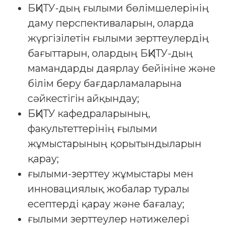
БҚИТУ-дың ғылыми бөлімшелерінің
даму перспективаларын, оларда
жүргізілетін ғылыми зерттеулердің
бағыттарын, олардың БҚИТУ-дың
мамандарды даярлау бейініне және
білім беру бағдарламаларына
сәйкестігін айқындау;
БҚИТУ кафедраларының,
факультеттерінің ғылыми
жұмыстарының қорытындыларын
қарау;
ғылыми-зерттеу жұмыстары мен
инновациялық жобалар туралы
есептерді қарау және бағалау;
ғылыми зерттеулер нәтижелері