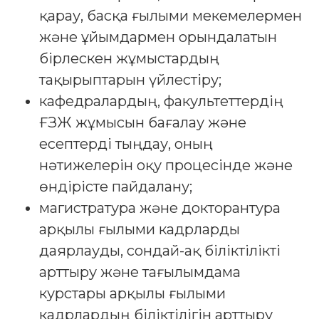
қарау, басқа ғылыми мекемелермен
және ұйымдармен орындалатын
бірлескен жұмыстардың
тақырыптарын үйлестіру;
кафедралардың, факультеттердің
ҒЗЖ жұмысын бағалау және
есептерді тыңдау, оның
нәтижелерін оқу процесінде және
өндірісте пайдалану;
магистратура және докторантура
арқылы ғылыми кадрларды
даярлауды, сондай-ақ біліктілікті
арттыру және тағылымдама
курстары арқылы ғылыми
кадрлардың біліктілігін арттыру