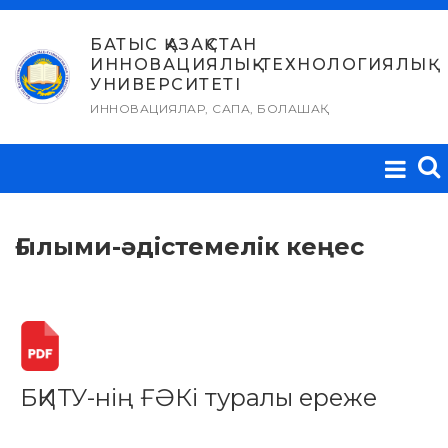
Skip
to
БАТЫС ҚАЗАҚСТАН
ИННОВАЦИЯЛЫҚ-ТЕХНОЛОГИЯЛЫҚ
content
УНИВЕРСИТЕТІ
ИННОВАЦИЯЛАР, САПА, БОЛАШАҚ
Ғылыми-әдістемелік кеңес
БҚИТУ-нің ҒӘКі туралы ереже