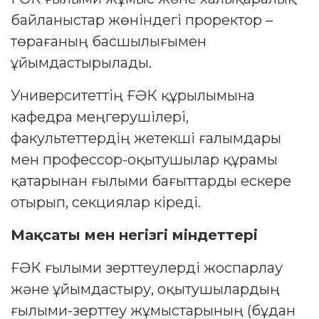
байланыстар жөніндегі проректор –
төрағаның басшылығымен
ұйымдастырылады.
Университеттің ҒӘК құрылымына
кафедра меңгерушілері,
факультеттердің жетекші ғалымдары
мен профессор-оқытушылар құрамы
қатарынан ғылыми бағыттарды ескере
отырып, секциялар кіреді.
Мақсаты мен негізгі міндеттері
ҒӘК ғылыми зерттеулерді жоспарлау
және ұйымдастыру, оқытушылардың
ғылыми-зерттеу жұмыстарының (бұдан