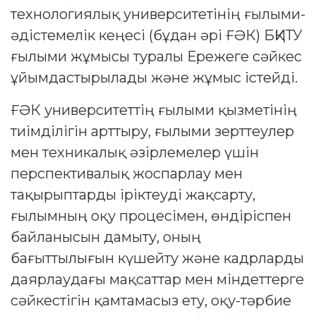
технологиялық университетінің ғылыми-
әдістемелік кеңесі (бұдан әрі ҒӘК) БҚИТУ
ғылыми жұмысы туралы Ережеге сәйкес
ұйымдастырылады және жұмыс істейді.
ҒӘК университеттің ғылыми қызметінің
тиімділігін арттыру, ғылыми зерттеулер
мен техникалық әзірлемелер үшін
перспективалық жоспарлау мен
тақырыптарды іріктеуді жақсарту,
ғылымның оқу процесімен, өндіріспен
байланысын дамыту, оның
бағыттылығын күшейту және кадрларды
даярлаудағы мақсаттар мен міндеттерге
сәйкестігін қамтамасыз ету, оқу-тәрбие