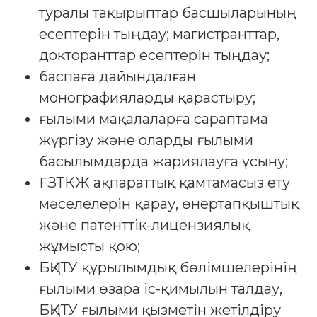
туралы тақырыптар басшыларының
есептерін тыңдау; магистранттар,
докторанттар есептерін тыңдау;
баспаға дайындалған
монографияларды қарастыру;
ғылыми мақалаларға сараптама
жүргізу және оларды ғылыми
басылымдарда жариялауға ұсыну;
ҒЗТКЖ ақпараттық қамтамасыз ету
мәселелерін қарау, өнертапқыштық
және патенттік-лицензиялық
жұмысты қою;
БҚИТУ құрылымдық бөлімшелерінің
ғылыми өзара іс-қимылын талдау,
БҚИТУ ғылыми қызметін жетілдіру