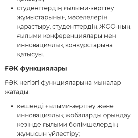
студенттердің ғылыми-зерттеу
жұмыстарының мәселелерін
қарастыру, студенттердің ЖОО-ның
ғылыми конференциялары мен
инновациялық конкурстарына
қатысуы.
ҒӘК функциялары
ҒӘК негізгі функцияларына мыналар
жатады:
кешенді ғылыми-зерттеу және
инновациялық жобаларды орындау
кезінде ғылыми бөлімшелердің
жұмысын үйлестіру;