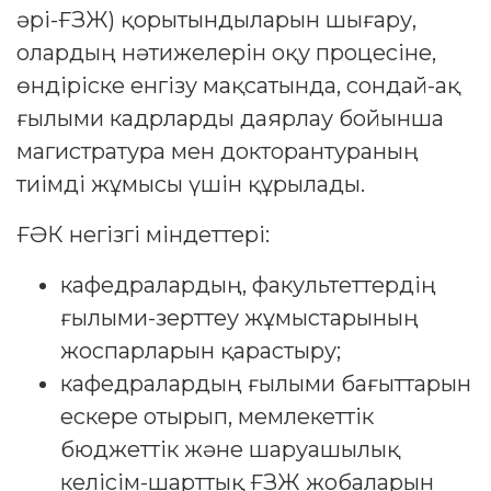
әрі-ҒЗЖ) қорытындыларын шығару,
олардың нәтижелерін оқу процесіне,
өндіріске енгізу мақсатында, сондай-ақ
ғылыми кадрларды даярлау бойынша
магистратура мен докторантураның
тиімді жұмысы үшін құрылады.
ҒӘК негізгі міндеттері:
кафедралардың, факультеттердің
ғылыми-зерттеу жұмыстарының
жоспарларын қарастыру;
кафедралардың ғылыми бағыттарын
ескере отырып, мемлекеттік
бюджеттік және шаруашылық
келісім-шарттық ҒЗЖ жобаларын