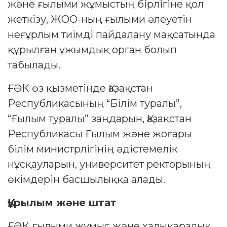
және ғылыми жұмыстың бірлігіне қол
жеткізу, ЖОО-ның ғылыми әлеуетін
неғұрлым тиімді пайдалану мақсатында
құрылған ұжымдық орган болып
табылады.
ҒӘК өз қызметінде Қазақстан
Республикасының “Білім туралы”,
“Ғылым туралы” заңдарын, Қазақстан
Республикасы Ғылым және жоғары
білім министрлігінің әдістемелік
нұсқауларын, университет ректорының
өкімдерін басшылыққа алады.
Құрылым және штат
ҒӘК ғылыми жұмыс және халықаралық