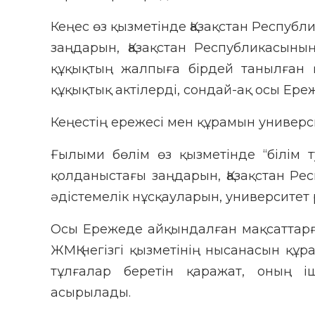
Кеңес өз қызметінде Қазақстан Респуб
заңдарын, Қазақстан Республикасының
құқықтың жалпыға бірдей танылған 
құқықтық актілерді, сондай-ақ осы Ер
Кеңестің ережесі мен құрамын универси
Ғылыми бөлім өз қызметінде “білім 
қолданыстағы заңдарын, Қазақстан Ре
әдістемелік нұсқауларын, университет
Осы Ережеде айқындалған мақсаттарға
ЖМҚ негізгі қызметінің нысанасын құ
тұлғалар беретін қаражат, оның іш
асырылады.