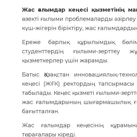
Жас ғалымдар кеңесі қызметінің ма
өзекті ғылыми проблемаларды әзірле
күш-жігерін біріктіру, жас ғалымдард
Ереже барлық құрылымдық бөлімш
студенттердің ғылыми-зерттеу 
қызметкерлер үшін жарамды.
Батыс Қазақстан инновациялық-тех
кеңесі (ЖҒК) ректордың тапсырмасы
табылады. Кеңес қызметі ғылыми-зерт
жас ғалымдарының шығармашылық ғы
бағытталған.
Жас ғалымдар кеңесінің құрамын
төрағалары кіреді.