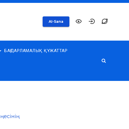
AI-Sana
БАҒДАРЛАМАЛЫҚ ҚҰЖАТТАР
ңесінің