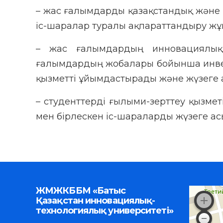
– жас ғалымдарды қазақстандық және 
іс-шаралар туралы ақпараттандыру жұ
– жас ғалымдардың инновациялық
ғалымдардың жобалары бойынша инве
қызметті ұйымдастырады және жүзеге 
– студенттерді ғылыми-зерттеу қызме
мен бірлескен іс-шараларды жүзеге а
ЖМЖКББМ «Батыс
Қазақстан инновациялық-
технологиялық университеті»