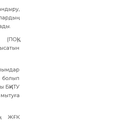
ндыру,
олардың
ады.
(ПОҚ),
ысатын
лымдар
к болып
ы БҚИТУ
мытуға
ың ЖҒК