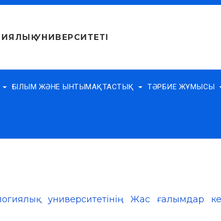
ИЯЛЫҚ УНИВЕРСИТЕТІ
Е
ҒЫЛЫМ ЖӘНЕ ЫНТЫМАҚТАСТЫҚ
ТӘРБИЕ ЖҰМЫСЫ
логиялық университетінің Жас ғалымдар ке