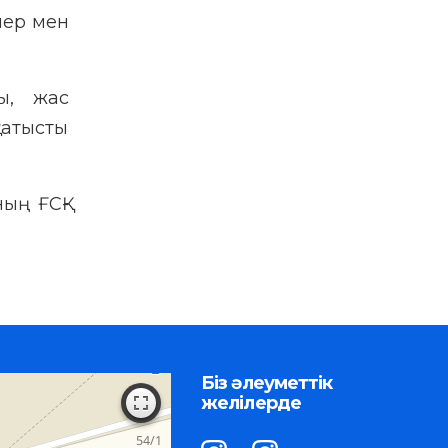
лер мен
ы, жас
қатысты
ың ҒСҚ-
Біз әлеуметтік
желілерде