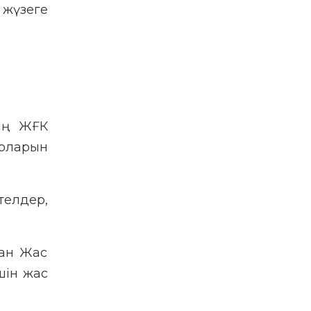
жүзеге
ың ЖҒК
рларын
телдер,
ған Жас
шін жас