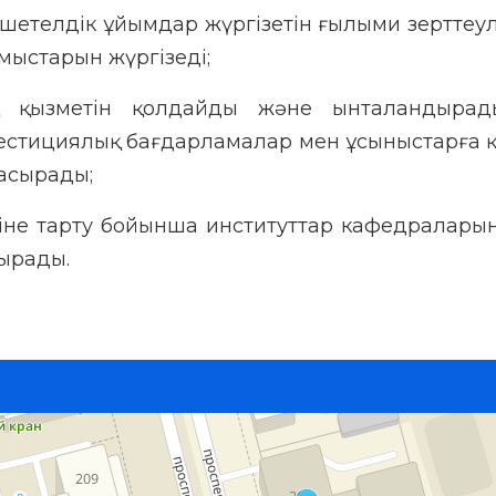
шетелдік ұйымдар жүргізетін ғылыми зерттеу
мыстарын жүргізеді;
 қызметін қолдайды және ынталандырад
стициялық бағдарламалар мен ұсыныстарға 
асырады;
тіне тарту бойынша институттар кафедраларын
сырады.