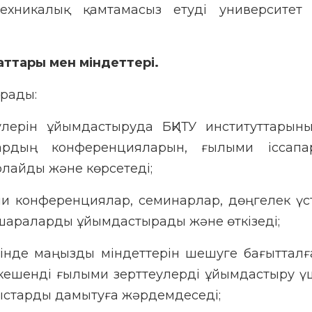
хникалық қамтамасыз етуді университет 
аттары мен міндеттері.
ырады:
лерін ұйымдастыруда БҚИТУ институттарын
дардың конференцияларын, ғылыми іссапа
лайды және көрсетеді;
и конференциялар, семинарлар, дөңгелек үс
-шараларды ұйымдастырады және өткізеді;
үзінде маңызды міндеттерін шешуге бағыттал
ешенді ғылыми зерттеулерді ұйымдастыру ү
ыстарды дамытуға жәрдемдеседі;