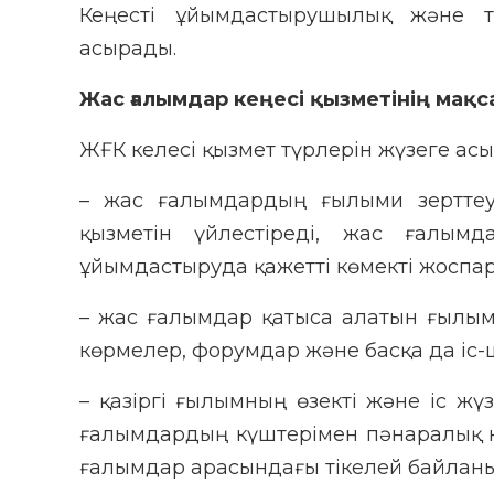
Кеңесті ұйымдастырушылық және те
асырады.
Жас ғалымдар кеңесі қызметінің мақс
ЖҒК келесі қызмет түрлерін жүзеге ас
– жас ғалымдардың ғылыми зерттеу
қызметін үйлестіреді, жас ғалым
ұйымдастыруда қажетті көмекті жоспар
– жас ғалымдар қатыса алатын ғылым
көрмелер, форумдар және басқа да іс
– қазіргі ғылымның өзекті және іс ж
ғалымдардың күштерімен пәнаралық к
ғалымдар арасындағы тікелей байлан