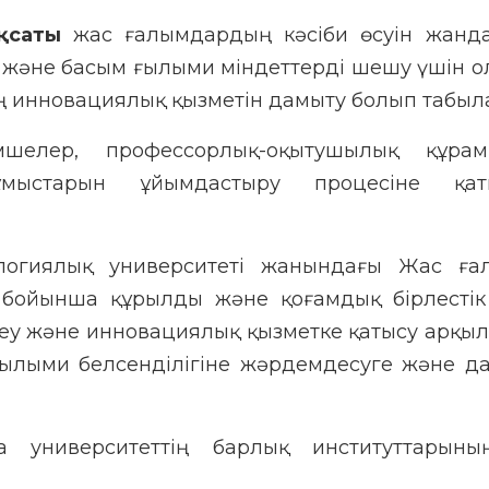
қсаты
жас ғалымдардың кәсіби өсуін жанда
у және басым ғылыми міндеттерді шешу үшін 
ың инновациялық қызметін дамыту болып табыл
елер, профессорлық-оқытушылық құрам 
жұмыстарын ұйымдастыру процесіне қат
нологиялық университеті жанындағы Жас ға
 бойынша құрылды және қоғамдық бірлесті
теу және инновациялық қызметке қатысу арқыл
лыми белсенділігіне жәрдемдесуге және да
а университеттің барлық институттарын