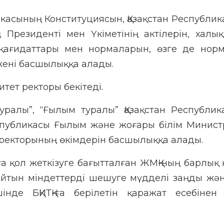
ликасының Конституциясын, Қазақстан Республи
 Президенті мен Үкіметінің актілерін, халы
қағидаттары мен нормаларын, өзге де норм
ежені басшылыққа алады.
тет ректоры бекітеді.
туралы”, “Ғылым туралы” Қазақстан Республи
спубликасы Ғылым және жоғары білім Министр
 ректорының өкімдерін басшылыққа алады.
 қол жеткізуге бағытталған ЖМҚ-ның барлық 
райтын міндеттерді шешуге мүдделі заңды жә
інде БҚИТҚ-ға берілетін қаражат есебінен