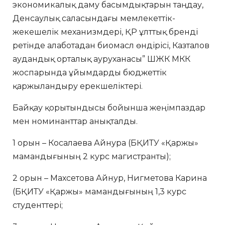
экономикалық даму басымдықтарын таңдау,
Денсаулық саласындағы мемлекеттік-
жекешелік механизмдері, ҚР ұлттық бренді
ретінде алаботадан биомасл өндірісі, Казталов
аудандық орталық ауруханасы” ШЖК МКК
жоспарында ұйымдарды бюджеттік
қаржыландыру ерекшеліктері.
Байқау қорытындысы бойынша жеңімпаздар
мен номинанттар анықталды.
1 орын – Косалаева Айнура (БҚИТУ «Қаржы»
мамандығының 2 курс магистранты);
2 орын – Махсетова Айнур, Нигметова Карина
(БҚИТУ «Қаржы» мамандығының 1,3 курс
студенттері;