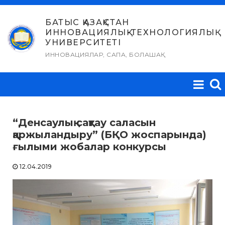
Skip
to
БАТЫС ҚАЗАҚСТАН
ИННОВАЦИЯЛЫҚ-ТЕХНОЛОГИЯЛЫҚ
content
УНИВЕРСИТЕТІ
ИННОВАЦИЯЛАР, САПА, БОЛАШАҚ
“Денсаулық сақтау саласын
қаржыландыру” (БҚО жоспарында)
ғылыми жобалар конкурсы
12.04.2019