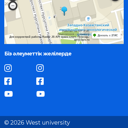
Работает на API 2ГИС
Лицензионное соглашение
Доехать с 2ГИС
Для корректной работы Raster JS API нужен ключ. Помощь:
api@2gis.ru
Біз әлеуметтік желілерде
© 2026 West university