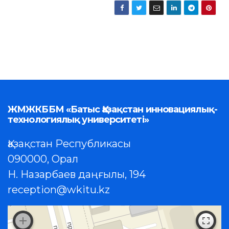
ЖМЖКББМ «Батыс Қазақстан инновациялық-
технологиялық университеті»
Қазақстан Республикасы
090000, Орал
Н. Назарбаев даңғылы, 194
reception@wkitu.kz