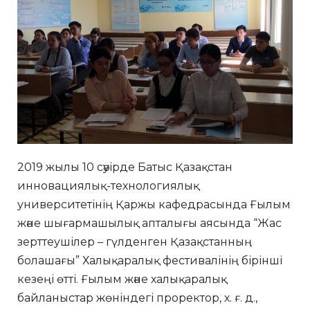
2019 жылы 10 сәуірде Батыс Қазақстан
инновациялық-технологиялық
университетінің Қаржы кафедрасында Ғылым
және шығармашылық апталығы аясында “Жас
зерттеушілер – гүлденген Қазақстанның
болашағы” Халықаралық фестивалінің бірінші
кезеңі өтті. Ғылым және халықаралық
байланыстар жөніндегі проректор, х. ғ. д.,