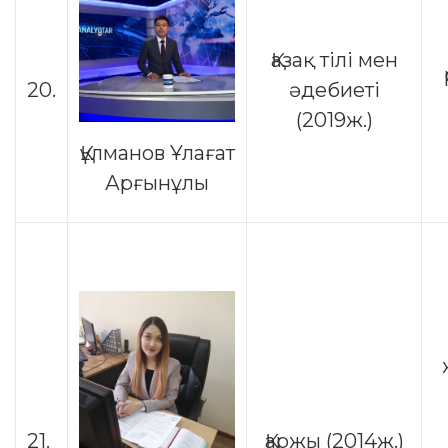
Қазақ тілі мен
20.
әдебиеті
(2019ж.)
Құлманов Ұлағат
Арғынұлы
21.
Қаржы (2014ж.)