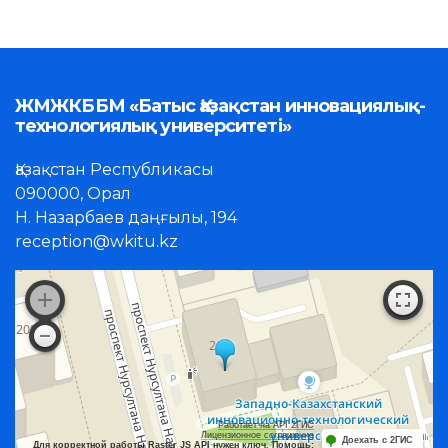
ЖМЖКББМ «Батыс Қазақстан инновациялық-
технологиялық университеті»
Қазақстан Республикасы
090000, Орал
Н. Назарбаев даңғылы, 194
reception@wkitu.kz
Работает на API 2ГИС
Лицензионное соглашение
Доехать с 2ГИС
Для корректной работы Raster JS API нужен ключ. Помощь: