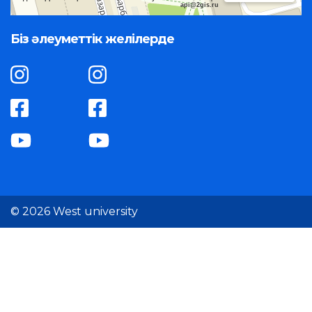
api@2gis.ru
Біз әлеуметтік желілерде
© 2026 West university