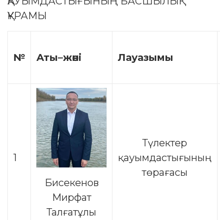
ҚАУЫМДАСТЫҒЫНЫҢ БАСШЫЛЫҚ
ҚҰРАМЫ
№
Аты
–
жөні
Лауазымы
Түлектер
1
қауымдастығының
төрағасы
Бисекенов
Мирфат
Талғатұлы