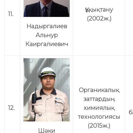
Құқықтану
11.
(2002ж.)
Надыргалиев
Альнур
Каиргалиевич
Органикалық
заттардың
12.
химиялық
б
технологиясы
(2015ж.)
Шәки