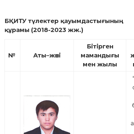
БҚИТУ түлектер қауымдастығының
құрамы
(2018-2023
жж.
)
Бітірген
№
Аты
–
жөні
мамандығы
мен жылы