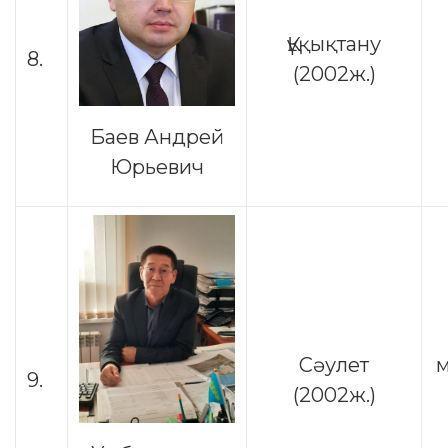
Құқықтану
8.
(2002ж.)
Баев Андрей
Юрьевич
Сәулет
м
9.
(2002ж.)