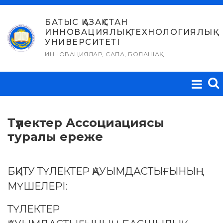
Skip
to
БАТЫС ҚАЗАҚСТАН
ИННОВАЦИЯЛЫҚ-ТЕХНОЛОГИЯЛЫҚ
content
УНИВЕРСИТЕТІ
ИННОВАЦИЯЛАР, САПА, БОЛАШАҚ
Түлектер Ассоциациясы
туралы ереже
БҚИТУ ТҮЛЕКТЕР ҚАУЫМДАСТЫҒЫНЫҢ
МҮШЕЛЕРІ:
ТҮЛЕКТЕР