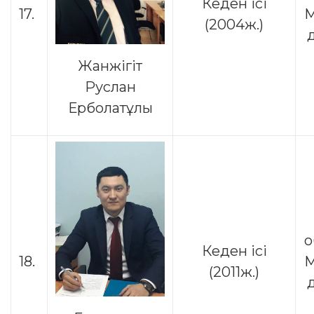
Кеден ісі
17.
М
(2004ж.)
Жанжігіт
Руслан
Ерболатұлы
о
Кеден ісі
18.
М
(2011ж.)