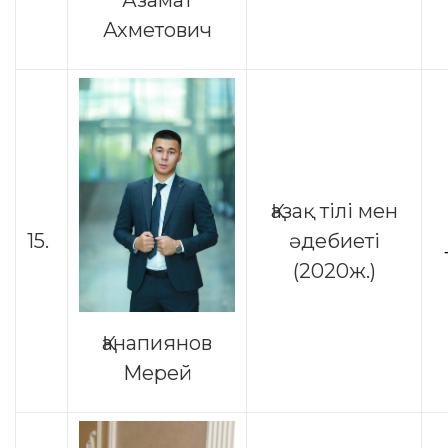
Ахметович
Қазақ тілі мен
15.
әдебиеті
(2020ж.)
Қанапиянов
Мерей