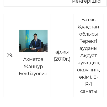
меңгерішісі
Батыс
Қазақстан
облысы
Теректі
ауданы
Қаржы
29.
Ақсуат
(2010г.)
Ахметов
ауылдық
Жаннур
округінің
Бекбауович
әкімі. E-
R-1
санаты