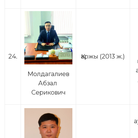
24.
Қаржы (2013 ж.)
Молдагалиев
Абзал
Серикович
а