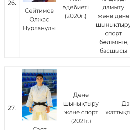
26.
әдебиеті
дамыту
Сейтимов
(2020г.)
және дене
Олжас
шынықтыр
Нұрланұлы
спорт
бөлімінің
басшысы
Дене
шынықтыру
Дз
27.
және спорт
жаттық
(2021г.)
Саят