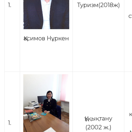
1.
Туризм(2018ж)
Қасимов Нұркен
Құқықтану
1.
(2002 ж.)