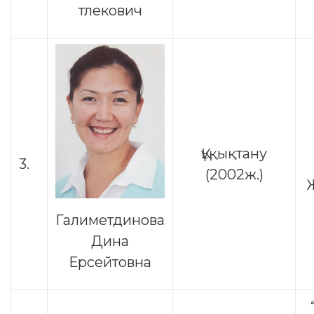
тлекович
Құқықтану
3.
(2002ж.)
Галиметдинова
Дина
Ерсейтовна