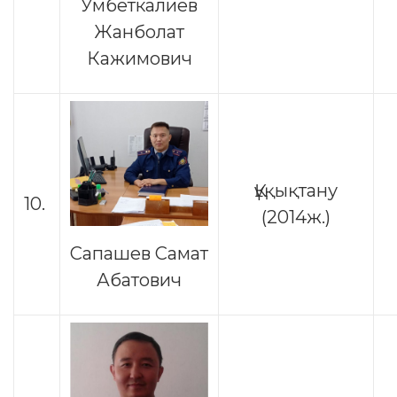
Умбеткалиев
Жанболат
Кажимович
Құқықтану
10.
(2014ж.)
Сапашев Самат
Абатович