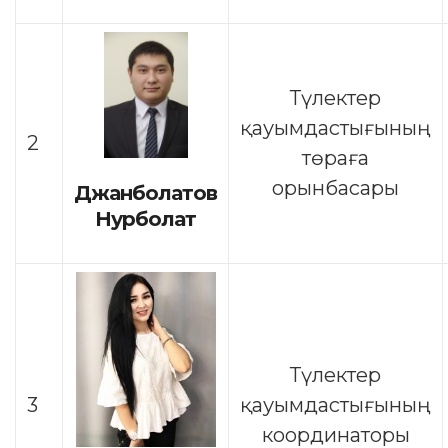
Түлектер
қауымдастығының
2
төраға
орынбасары
Джанболатов
Нурболат
Түлектер
3
қауымдастығының
координаторы