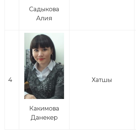
Cадыкова
Алия
4
Хатшы
Какимова
Данекер