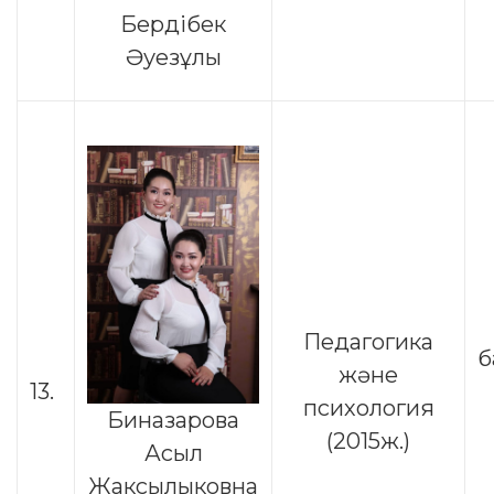
Бердібек
Әуезұлы
Педагогика
б
және
13.
психология
Биназарова
(2015ж.)
Асыл
Жаксылыковна