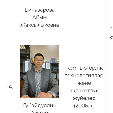
Биназарова
Айым
Жаксылыковна
б
қ
Компьютерлік
технологиялар
және
14.
ақпараттық
жүйелер
Губайдуллин
(2006ж.)
Азамат