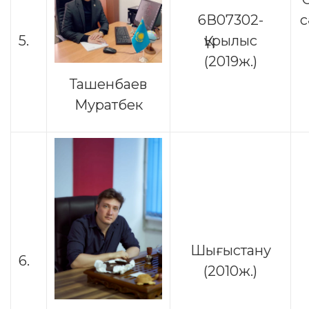
6В07302-
с
5.
Құрылыс
(2019ж.)
Ташенбаев
Муратбек
Шығыстану
6.
(2010ж.)