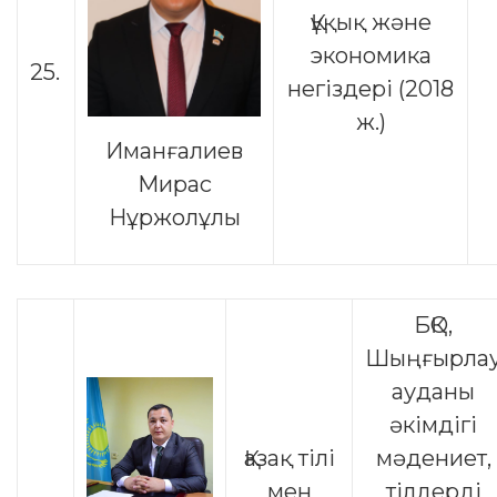
Құқық және
экономика
25.
негіздері (2018
ж.)
Иманғалиев
Мирас
Нұржолұлы
БҚО,
Шыңғырла
ауданы
әкімдігі
Қазақ тілі
мәдениет,
мен
тілдерді