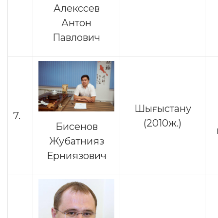
Алекссев
Антон
Павлович
Шығыстану
7.
(2010ж.)
Бисенов
Жубатнияз
Ерниязович