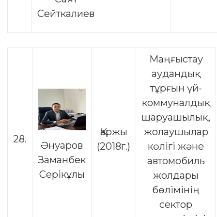
Сейткалиев
Маңғыстау
аудандық
тұрғын үй-
коммуналдық
шаруашылық,
Қаржы
жолаушылар
28.
Әнуаров
(2018г.)
көлігі және
Заманбек
автомобиль
Серікұлы
жолдары
бөлімінің
сектор