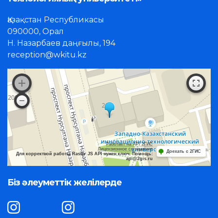
Қазақстан Республикасы
090000, Орал
Н. Назарбаев даңғылы, 194
reception@wkitu.kz
Работает на API 2ГИС
Лицензионное соглашение
Доехать с 2ГИС
Для корректной работы Raster JS API нужен ключ. Помощь:
api@2gis.ru
Біз әлеуметтік желілерде