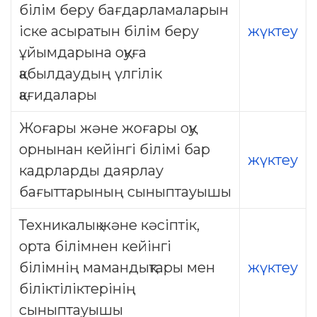
білім беру бағдарламаларын
іске асыратын білім беру
жүктеу
ұйымдарына оқуға
қабылдаудың үлгілік
қағидалары
Жоғары және жоғары оқу
орнынан кейінгі білімі бар
жүктеу
кадрларды даярлау
бағыттарының сыныптауышы
Техникалық және кәсіптік,
орта білімнен кейінгі
білімнің мамандықтары мен
жүктеу
біліктіліктерінің
сыныптауышы