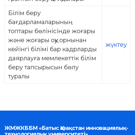
Білім беру
бағдарламаларының
топтары бөлінісінде жоғары
және жоғары оқу орнынан
жүктеу
кейінгі білімі бар кадрларды
даярлауға мемлекеттік білім
беру тапсырысын бөлу
туралы
ЖМЖКББМ «Батыс Қазақстан инновациялық-
технологиялық университеті»