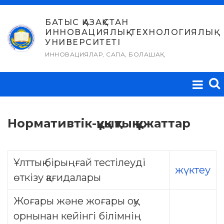
Skip
to
БАТЫС ҚАЗАҚСТАН
ИННОВАЦИЯЛЫҚ-ТЕХНОЛОГИЯЛЫҚ
content
УНИВЕРСИТЕТІ
ИННОВАЦИЯЛАР, САПА, БОЛАШАҚ
Нормативтік-құқықтық құжаттар
Ұлттық бірыңғай тестілеуді
жүктеу
өткізу қағидалары
Жоғары және жоғары оқу
орнынан кейінгі білімнің