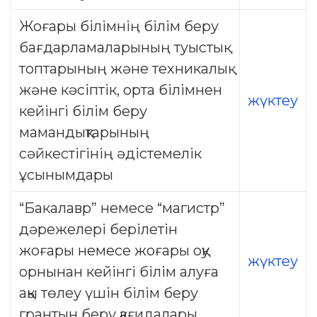
Жоғары білімнің білім беру
бағдарламаларының туыстық
топтарының және техникалық
және кәсіптік, орта білімнен
жүктеу
кейінгі білім беру
мамандықтарының
сәйкестігінің әдістемелік
ұсынымдары
“Бакалавр” немесе “магистр”
дәрежелері берілетін
жоғары немесе жоғары оқу
жүктеу
орнынан кейінгі білім алуға
ақы төлеу үшін білім беру
грантын беру қағидалары