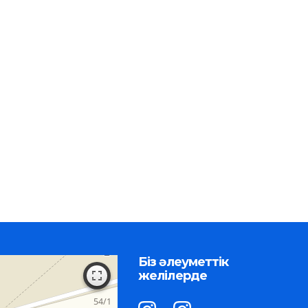
Біз әлеуметтік
желілерде