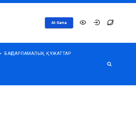
AI-Sana
БАҒДАРЛАМАЛЫҚ ҚҰЖАТТАР