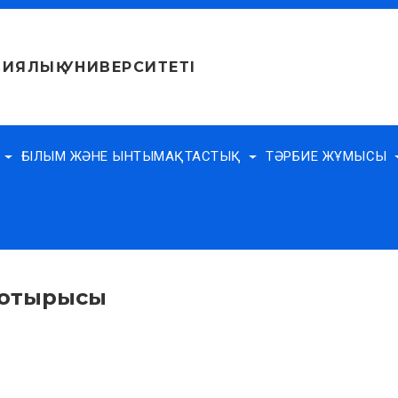
ИЯЛЫҚ УНИВЕРСИТЕТІ
Е
ҒЫЛЫМ ЖӘНЕ ЫНТЫМАҚТАСТЫҚ
ТӘРБИЕ ЖҰМЫСЫ
 отырысы