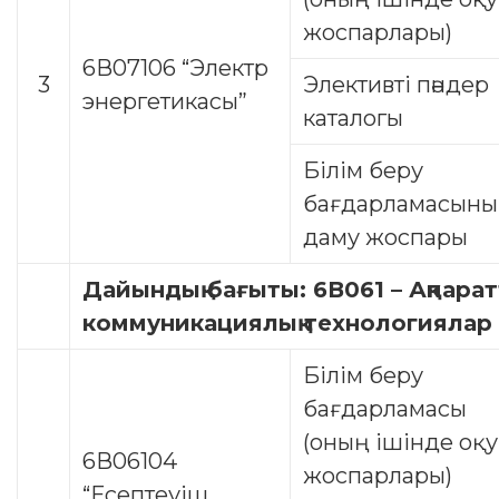
жоспарлары)
6В07106 “Электр
3
Элективті пәндер
энергетикасы”
каталогы
Білім беру
бағдарламасын
даму жоспары
Дайындық бағыты: 6В061 – Ақпарат
коммуникациялық технологиялар
Білім беру
бағдарламасы
(оның ішінде оқу
6В06104
жоспарлары)
“Есептеуіш