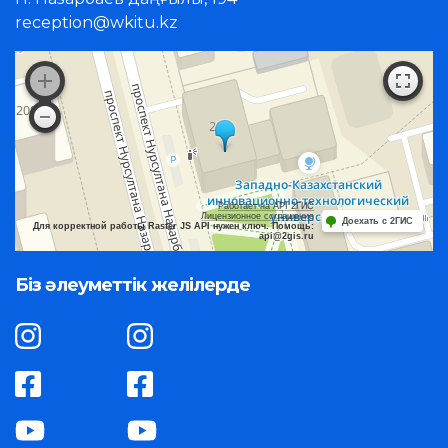
reception@wkitu.kz
Работает на API 2ГИС
Лицензионное соглашение
Доехать с 2ГИС
Для корректной работы Raster JS API нужен ключ. Помощь:
api@2gis.ru
Біз әлеуметтік желілерде