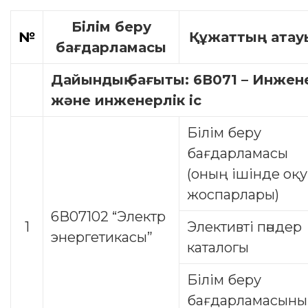
Білім беру
№
Құжаттың атау
бағдарламасы
Дайындық бағыты: 6В071 – Инжен
және инженерлік іс
Білім беру
бағдарламасы
(оның ішінде оқу
жоспарлары)
6В07102 “Электр
1
Элективті пәндер
энергетикасы”
каталогы
Білім беру
бағдарламасын