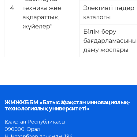
4
техника және
Элективті пәндер
ақпараттық
каталогы
жүйелер”
Білім беру
бағдарламасын
даму жоспары
ЖМЖКББМ «Батыс Қазақстан инновациялық-
технологиялық университеті»
Қазақстан Республикасы
090000, Орал
Н. Назарбаев даңғылы, 194