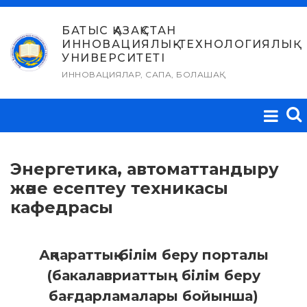
Skip
to
БАТЫС ҚАЗАҚСТАН
ИННОВАЦИЯЛЫҚ-ТЕХНОЛОГИЯЛЫҚ
content
УНИВЕРСИТЕТІ
ИННОВАЦИЯЛАР, САПА, БОЛАШАҚ
Энергетика, автоматтандыру
және есептеу техникасы
кафедрасы
Ақпараттық-білім беру порталы
(бакалавриаттың білім беру
бағдарламалары бойынша)