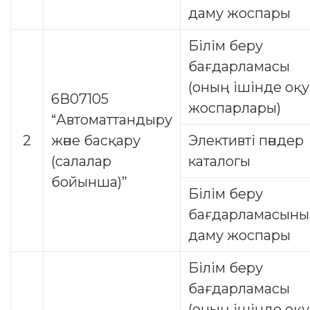
даму жоспары
Білім беру
бағдарламасы
(оның ішінде оқу
6В07105
жоспарлары)
“Автоматтандыру
2
және басқару
Элективті пәндер
(салалар
каталогы
бойынша)”
Білім беру
бағдарламасын
даму жоспары
Білім беру
бағдарламасы
(оның ішінде оқу