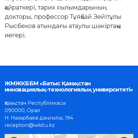
қайраткері, тарих ғылымдарының
докторы, профессор Тұяқбай Зейітұлы
Рысбеков атындағы атаулы шәкіртақы
иегері.
ЖМЖКББМ «Батыс Қазақстан
инновациялық-технологиялық университеті»
Қазақстан Республикасы
090000, Орал
Н. Назарбаев даңғылы, 194
reception@wkitu.kz