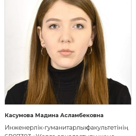
Касумова Мадина Асламбековна
Инженерлік-гуманитарлық факультетінің