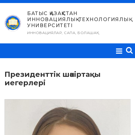
Skip
to
БАТЫС ҚАЗАҚСТАН
ИННОВАЦИЯЛЫҚ-ТЕХНОЛОГИЯЛЫҚ
content
УНИВЕРСИТЕТІ
ИННОВАЦИЯЛАР, САПА, БОЛАШАҚ
Президенттік шәкіртақы
иегерлері