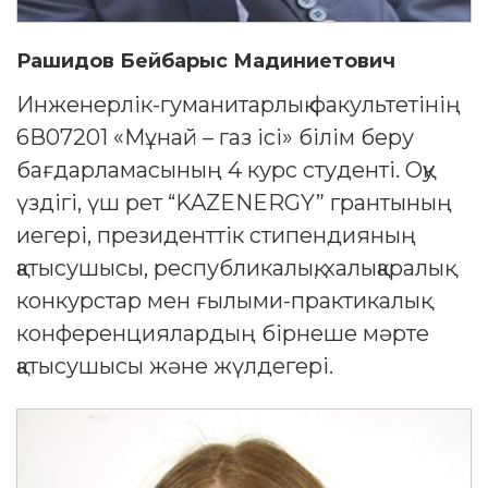
Рашидов Бейбарыс Мадиниетович
Инженерлік-гуманитарлық факультетінің
6В07201 «Мұнай – газ ісі» білім беру
бағдарламасының 4 курс студенті. Оқу
үздігі, үш рет “KAZENERGY” грантының
иегері, президенттік стипендияның
қатысушысы, республикалық, халықаралық
конкурстар мен ғылыми-практикалық
конференциялардың бірнеше мәрте
қатысушысы және жүлдегері.