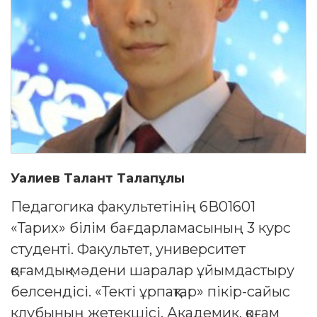
Уалиев Талант Талапұлы
Педагогика факультетінің 6В01601
«Тарих» білім бағдарламасының 3 курс
студенті. Факультет, университет
қоғамдық-мәдени шаралар ұйымдастыру
белсендісі. «Текті ұрпақтар» пікір-сайыс
клубының жетекшісі. Академик, қоғам