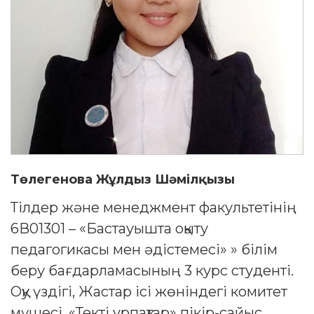
Төлегенова Жұлдыз Шәмілқызы
Тілдер және менеджмент факультетінің
6В01301 – «Бастауышта оқыту
педагогикасы мен әдістемесі» » білім
беру бағдарламасының 3 курс студенті.
Оқу үздігі, Жастар ісі жөніндегі комитет
мүшесі. «Текті ұрпақтар» пікір-сайыс