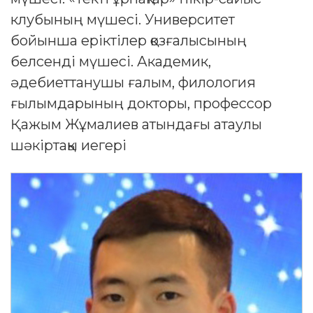
клубының мүшесі. Университет
бойынша еріктілер қозғалысының
белсенді мүшесі. Академик,
әдебиеттанушы ғалым, филология
ғылымдарының докторы, профессор
Қажым Жұмалиев атындағы атаулы
шәкіртақы иегері