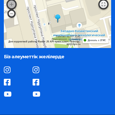
Работает на API 2ГИС
Лицензионное соглашение
Доехать с 2ГИС
Для корректной работы Raster JS API нужен ключ. Помощь:
api@2gis.ru
Біз әлеуметтік желілерде