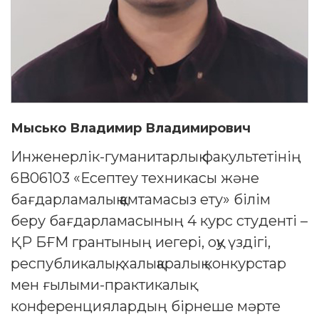
Мысько Владимир Владимирович
Инженерлік-гуманитарлық факультетінің
6В06103 «Есептеу техникасы және
бағдарламалық қамтамасыз ету» білім
беру бағдарламасының 4 курс студенті –
ҚР БҒМ грантының иегері, оқу үздігі,
республикалық, халықаралық конкурстар
мен ғылыми-практикалық
конференциялардың бірнеше мәрте