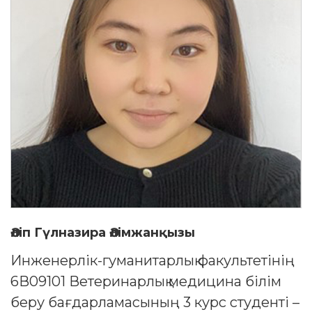
Әліп Гүлназира Әлімжанқызы
Инженерлік-гуманитарлық факультетінің
6В09101 Ветеринарлық медицина білім
беру бағдарламасының 3 курс студенті –