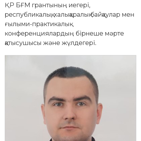
ҚР БҒМ грантының иегері,
республикалық, халықаралық байқаулар мен
ғылыми-практикалық
конференциялардың бірнеше мәрте
қатысушысы және жүлдегері.