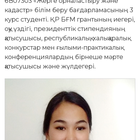
6В07303 «Жерге орналастыру және
кадастр» білім беру бағдарламасының 3
курс студенті. ҚР БҒМ грантының иегері,
оқу үздігі, президенттік стипендияның
қатысушысы, республикалық, халықаралық
конкурстар мен ғылыми-практикалық
конференциялардың бірнеше мәрте
қатысушысы және жүлдегері.