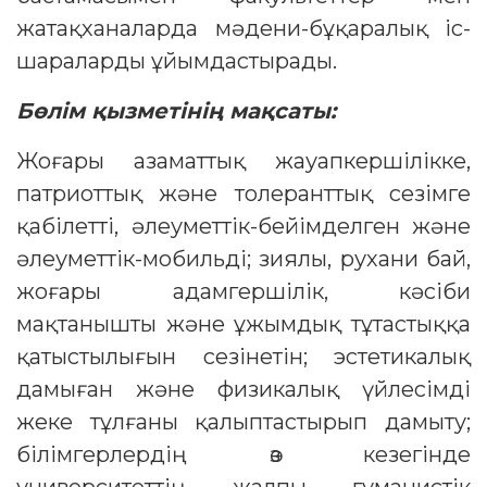
жатақханаларда мәдени-бұқаралық іс-
шараларды ұйымдастырады.
Бөлім қызметінің мақсаты:
Жоғары азаматтық жауапкершілікке,
патриоттық және толеранттық сезімге
қабілетті, әлеуметтік-бейімделген және
әлеуметтік-мобильді; зиялы, рухани бай,
жоғары адамгершілік, кәсіби
мақтанышты және ұжымдық тұтастыққа
қатыстылығын сезінетін; эстетикалық
дамыған және физикалық үйлесімді
жеке тұлғаны қалыптастырып дамыту;
білімгерлердің өз кезегінде