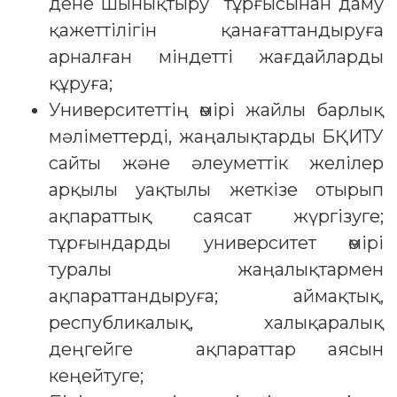
дене шынықтыру тұрғысынан даму
қажеттілігін қанағаттандыруға
арналған міндетті жағдайларды
құруға;
Университеттің өмірі жайлы барлық
мәліметтерді, жаңалықтарды БҚИТУ
сайты және әлеуметтік желілер
арқылы уақтылы жеткізе отырып
ақпараттық саясат жүргізуге;
тұрғындарды университет өмірі
туралы жаңалықтармен
ақпараттандыруға; аймақтық,
республикалық, халықаралық
деңгейге ақпараттар аясын
кеңейтуге;