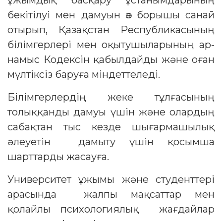
ұжымдық басқару ұстанымдарының
бекітілуі мен дамуын өз борышы санай
отырып, Қазақстан Республикасының
білімгерлері мен оқытушыларының ар-
намыс Кодексін қабылдайды және оған
мүлтіксіз баруға міндеттеледі.
Білімгерлердің жеке тұлғасының
толыққанды дамуы үшін және олардың
сабақтан тыс кезде шығармашылық
әлеуетін дамыту үшін қосымша
шарттарды жасауға.
Университет ұжымы және студенттері
арасында жалпы мақсаттар мен
қолайлы психологиялық жағдайлар