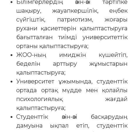
Білімгерлердің өзін-өзі тәртіпке
шақыру, жауапкершілік, еңбек
сүйгіштік, патриотизм, жоғары
рухани қасиеттерін қалыптастыруға
бағытталған тиімді университеттік
ортаны қалыптастыруға;
ЖОО-ның имиджін күшейтіп,
беделін арттыру жұмыстарын
қалыптастыруға;
Университет ұжымында, студенттік
ортада ортақ мүдде мен қолайлы
психологиялық жағдай
қалыптастыруға;
Студенттік өзін-өзі басқарудың
дамуына ықпал етіп, студенттік