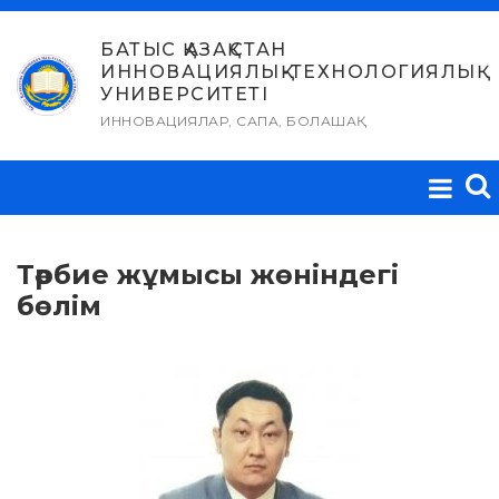
Skip
to
БАТЫС ҚАЗАҚСТАН
ИННОВАЦИЯЛЫҚ-ТЕХНОЛОГИЯЛЫҚ
content
УНИВЕРСИТЕТІ
ИННОВАЦИЯЛАР, САПА, БОЛАШАҚ
Тәрбие жұмысы жөніндегі
бөлім