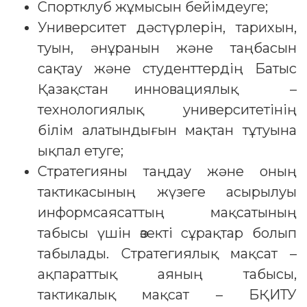
Спортклуб жұмысын бейімдеуге;
Университет дәстүрлерін, тарихын,
туын, әнұранын және таңбасын
сақтау және студенттердің Батыс
Қазақстан инновациялық –
технологиялық университетінің
білім алатындығын мақтан тұтуына
ықпал етуге;
Стратегияны таңдау және оның
тактикасының жүзеге асырылуы
информсаясаттың мақсатының
табысы үшін өзекті сұрақтар болып
табылады. Стратегиялық мақсат –
ақпараттық аяның табысы,
тактикалық мақсат – БҚИТУ