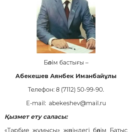
Бөлім бастығы –
Абекешев Аянбек Иманба
йұлы
Телефон: 8 (7112) 50-99-90.
E-mail: abekeshev@mail.ru
Қызмет ету саласы:
«Тәрбие жұмысы» жөніндегі бөлім Батыс