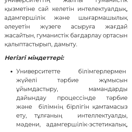
университеттің жалпы гуманистік
қызметіне сай келетін интелектуалдық,
адамгершілік және шығармашылық
әлеуетін жүзеге асыруға жағдай
жасайтын, гуманистік бағдарлау ортасын
қалыптастырып, дамыту.
Негізгі міндеттері:
Университетте білімгерлермен
жүйелі тәрбие жұмысын
ұйымдастыру, мамандарды
дайындау процессінде тәрбие
және білімнің бірлігін қамтамасыз
ету, тұлғаның интеллектуалды,
мәдени, адамгершілік-эстетикалық,