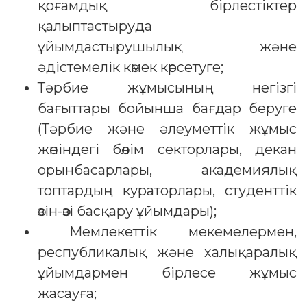
қоғамдық бірлестіктер
қалыптастыруда
ұйымдастырушылық және
әдістемелік көмек көрсетуге;
Тәрбие жұмысының негізгі
бағыттары бойынша бағдар беруге
(Тәрбие және әлеуметтік жұмыс
жөніндегі бөлім секторлары, декан
орынбасарлары, академиялық
топтардың кураторлары, студенттік
өзін-өзі басқару ұйымдары);
Мемлекеттік мекемелермен,
республикалық және халықаралық
ұйымдармен бірлесе жұмыс
жасауға;