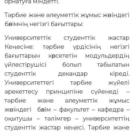
орнатуға міндетті.
Тәрбие және әлеуметтік жұмыс жөніндегі
бөлімнің негізгі бағыттары:
Университеттік студенттік жастар
Кеңесіне: тәрбие үрдісінің негізгі
бағыттарын көрсететін модульдердің
үйлестірушісі болып табылатын
студенттік декандар кіреді.
Университеттегі тәрбие жүйелі
әрекеттесу принципіне сүйенеді –
тәрбие және әлеуметтік жұмыс
жөніндегі бөлім – факультет – кафедра –
оқытушы – тәлімгер – университеттің
студенттік жастар кеңесі. Тәрбие және