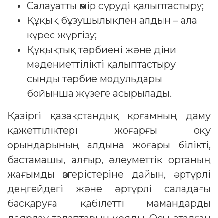
Салауатты өмір сүруді қалыптастыру;
Құқық бұзушылықпен алдын – ала
күрес жүргізу;
Құқықтық тәрбиені және діни
мәдениеттілікті қалыптастыру
сынды тәрбие модульдары
бойынша жүзеге асырылады.
Қазіргі қазақстандық қоғамның даму
қажеттіліктері жоғарғы оқу
орындарының алдына жоғары білікті,
бастамашы, алғыр, әлеуметтік ортаның
жағымды өзгерістеріне дайын, әртүрлі
деңгейдегі және әртүрлі саладағы
басқаруға қабілетті мамандарды