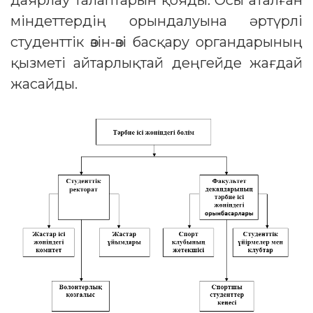
даярлау талаптарын қояды. Осы аталған
міндеттердің орындалуына әртүрлі
студенттік өзін-өзі басқару органдарының
қызметі айтарлықтай деңгейде жағдай
жасайды.