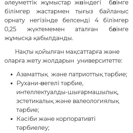
әлеуметтік жұмыстар жөніндегі бөлімге
білімгер жастармен тығыз байланыс
орнату негізінде белсенді 4 білімгер
0,25 жүктемемен аталған бөлімге
жұмысқа қабылданды.
Нақты қойылған мақсаттарға және
оларға жету жолдарын университетте:
Азаматтық және патриоттық тәрбие;
Рухани-өнегелі тәрбие,
интеллектуалды-шығармашылық,
эстетикалық және валеологиялық
тәрбие;
Кәсіби және корпоративті
тәрбиелеу;