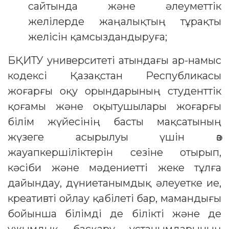
сайтында және әлеуметтік
желілерде жаңалықтың тұрақты
желісін қамсыздандыруға;
БҚИТУ университеті атындағы ар-намыс
кодексі Қазақстан Республикасы
жоғарғы оқу орындарының студенттік
қоғамы және оқытушылары жоғарғы
білім жүйесінің басты мақсатының
жүзеге асырылуы үшін өз
жауапкершіліктерін сезіне отырып,
кәсіби және мәдениетті жеке тұлға
дайындау, дүниетанымдық әлеуетке ие,
креативті ойлау қабілеті бар, мамандығы
бойынша білімді де білікті және де