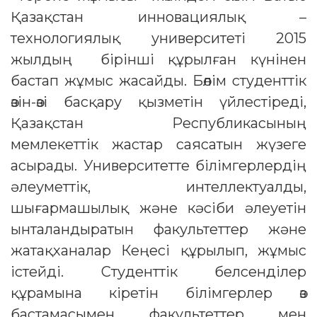
Қазақстан инновациялық –
технологиялық университеті 2015
жылдың бірінші құрылған күнінен
бастап жұмыс жасайды. Бөлім студенттік
өзін-өзі басқару қызметін үйлестіреді,
Қазақстан Республикасының
мемлекеттік жастар саясатын жүзеге
асырады. Университетте білімгерлердің
әлеуметтік, интеллектуалды,
шығармашылық және кәсіби әлеуетін
ынталандыратын факультеттер және
жатақханалар Кеңесі құрылып, жұмыс
істейді. Студенттік белсенділер
құрамына кіретін білімгерлер өз
бастамасымен факультеттер мен