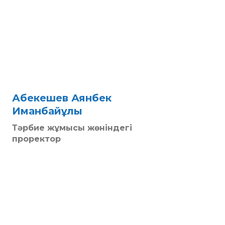
Абекешев Аянбек
Иманбайұлы
Тәрбие жұмысы жөніндегі
проректор