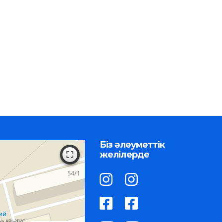
Біз әлеуметтік
желілерде
на API 2ГИС