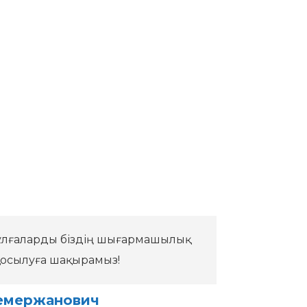
ді тұлғаларды біздің шығармашылық
қосылуға шақырамыз!
емержанович