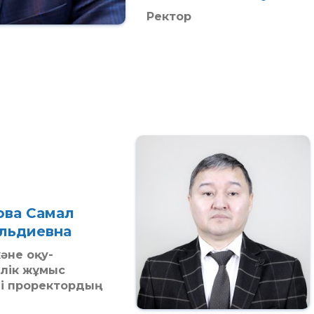
Ректор
ва Самал
льдиевна
және оқу-
лік жұмыс
гі проректордың