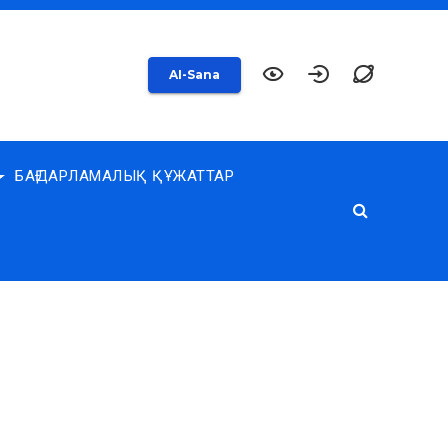
AI-Sana
БАҒДАРЛАМАЛЫҚ ҚҰЖАТТАР