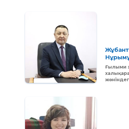
Жұбанта
Нұрым
Ғылыми 
халықар
жөніндег