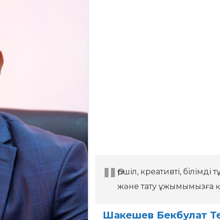
Өршіл, креативті, білім
және тату ұжымымызға 
Шакешев Бекбулат Т