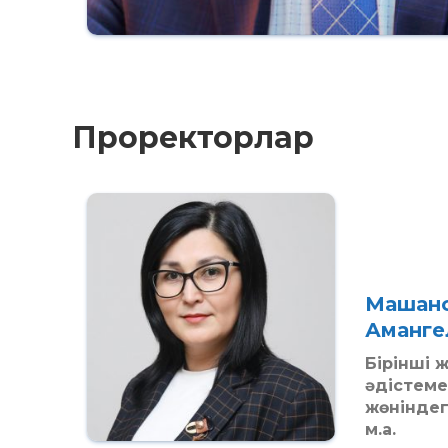
Проректорлар
Машано
Аманге
Бірінші 
әдістеме
жөнінде
м.а.