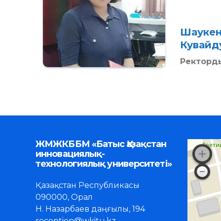
Шаукен
Кувайд
Ректорды
ЖМЖКББМ «Батыс Қазақстан
инновациялық-
технологиялық университеті»
Қазақстан Республикасы
090000, Орал
Н. Назарбаев даңғылы, 194
reception@wkitu.kz