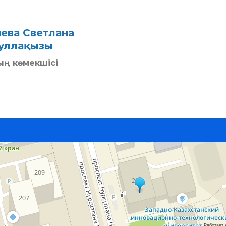
ева Светлана
уллақызы
ң көмекшісі
Работает 