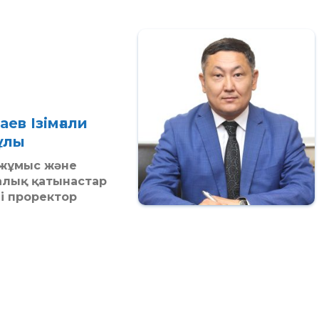
ев Ізімғали
ұлы
жұмыс және
алық қатынастар
і проректор