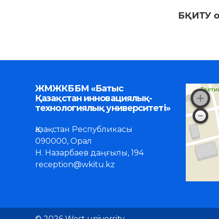
БҚИТУ о
ЖМЖКББМ «Батыс
Қазақстан инновациялық-
технологиялық университеті»
Қазақстан Республикасы
090000, Орал
Н. Назарбаев даңғылы, 194
reception@wkitu.kz
© 2026 West university