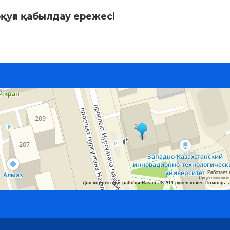
қуға қабылдау ережесі
Работает 
Лицензионное
Для корректной работы Raster JS API нужен ключ. Помощь: 