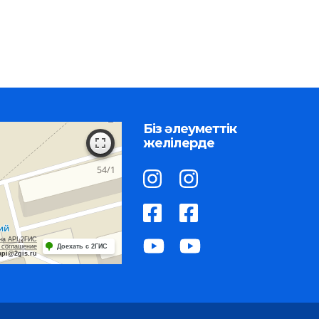
Біз әлеуметтік
желілерде
на API 2ГИС
 соглашение
Доехать с 2ГИС
api@2gis.ru