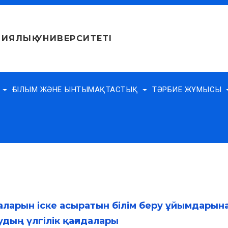
ИЯЛЫҚ УНИВЕРСИТЕТІ
Е
ҒЫЛЫМ ЖӘНЕ ЫНТЫМАҚТАСТЫҚ
ТӘРБИЕ ЖҰМЫСЫ
амаларын
іске асыратын білім беру ұйымдарына
дың үлгілік қағидалары