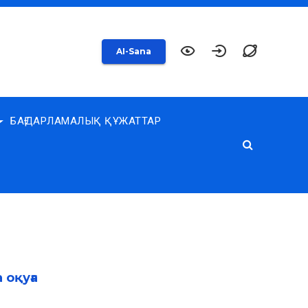
AI-Sana
БАҒДАРЛАМАЛЫҚ ҚҰЖАТТАР
 оқуға