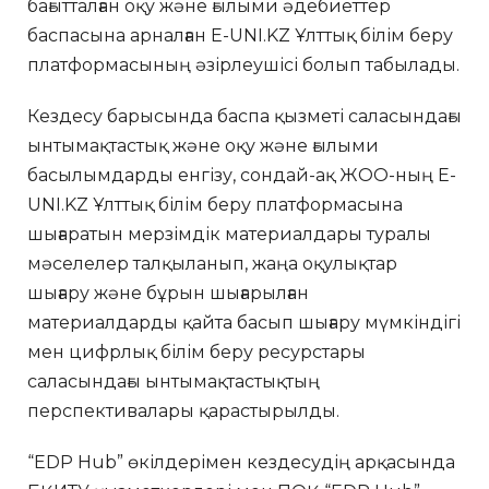
бағытталған оқу және ғылыми әдебиеттер
баспасына арналған E-UNI.KZ Ұлттық білім беру
платформасының әзірлеушісі болып табылады.
Кездесу барысында баспа қызметі саласындағы
ынтымақтастық және оқу және ғылыми
басылымдарды енгізу, сондай-ақ ЖОО-ның E-
UNI.KZ Ұлттық білім беру платформасына
шығаратын мерзімдік материалдары туралы
мәселелер талқыланып, жаңа оқулықтар
шығару және бұрын шығарылған
материалдарды қайта басып шығару мүмкіндігі
мен цифрлық білім беру ресурстары
саласындағы ынтымақтастықтың
перспективалары қарастырылды.
“EDP Hub” өкілдерімен кездесудің арқасында