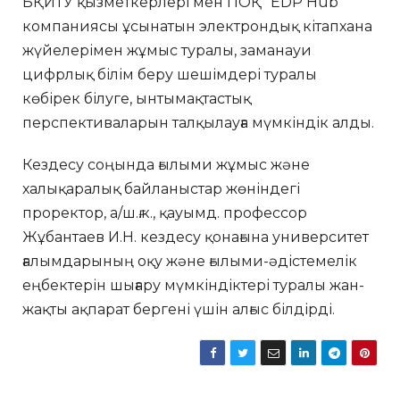
БҚИТУ қызметкерлері мен ПОҚ “EDP Hub”
компаниясы ұсынатын электрондық кітапхана
жүйелерімен жұмыс туралы, заманауи
цифрлық білім беру шешімдері туралы
көбірек білуге, ынтымақтастық
перспективаларын талқылауға мүмкіндік алды.
Кездесу соңында ғылыми жұмыс және
халықаралық байланыстар жөніндегі
проректор, а/ш.ғ.к., қауымд. профессор
Жұбантаев И.Н. кездесу қонағына университет
ғалымдарының оқу және ғылыми-әдістемелік
еңбектерін шығару мүмкіндіктері туралы жан-
жақты ақпарат бергені үшін алғыс білдірді.