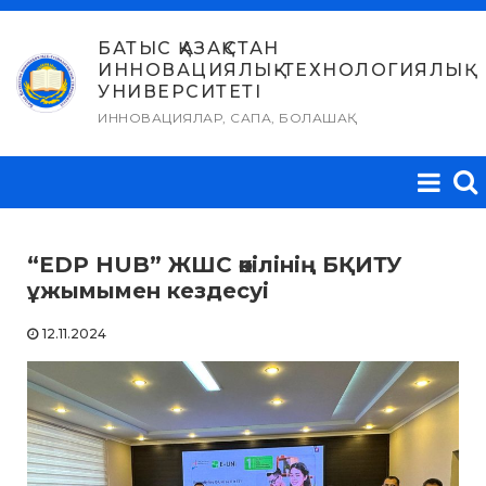
Skip
to
БАТЫС ҚАЗАҚСТАН
ИННОВАЦИЯЛЫҚ-ТЕХНОЛОГИЯЛЫҚ
content
УНИВЕРСИТЕТІ
ИННОВАЦИЯЛАР, САПА, БОЛАШАҚ
“EDP HUB” ЖШС өкілінің БҚИТУ
ұжымымен кездесуі
12.11.2024