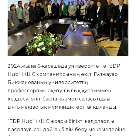
2024 жылғы 6-қарашада университетте “EDP
Hub” ЖШС компаниясының өкілі Гүлжауар
Бикжанованың университеттің
профессорлық-оқытушылық құрамымен
кездесуі өтіп, баспа қызметі саласындағы
ынтымақтастық мүмкіндіктері талқыланды.
“EDP Hub” ЖШС жоғары білікті кадрларды
даярлауға, сондай-ақ білім беру мекемелеріне