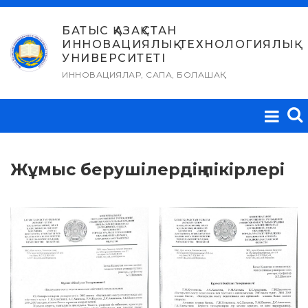
Skip
to
БАТЫС ҚАЗАҚСТАН
ИННОВАЦИЯЛЫҚ-ТЕХНОЛОГИЯЛЫҚ
content
УНИВЕРСИТЕТІ
ИННОВАЦИЯЛАР, САПА, БОЛАШАҚ
Жұмыс берушілердің пікірлері