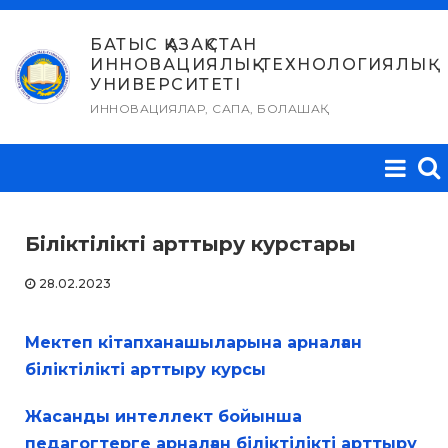
Skip
to
БАТЫС ҚАЗАҚСТАН
ИННОВАЦИЯЛЫҚ-ТЕХНОЛОГИЯЛЫҚ
content
УНИВЕРСИТЕТІ
ИННОВАЦИЯЛАР, САПА, БОЛАШАҚ
Біліктілікті арттыру курстары
28.02.2023
Мектеп кітапханашыларына арналған
біліктілікті арттыру курсы
Жасанды интеллект бойынша
педагогтерге арналған біліктілікті арттыру