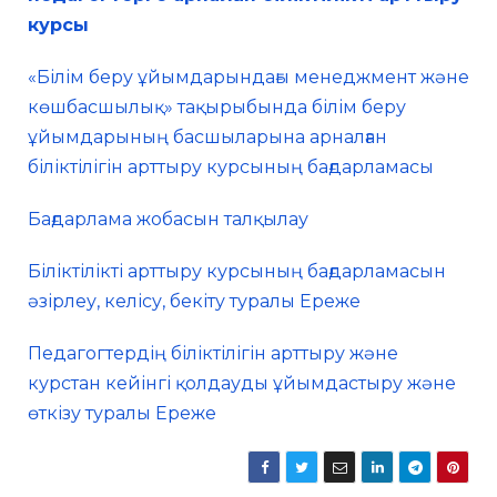
курсы
«Білім беру ұйымдарындағы менеджмент және
көшбасшылық» тақырыбында білім беру
ұйымдарының басшыларына арналған
біліктілігін арттыру курсының бағдарламасы
Бағдарлама жобасын талқылау
Біліктілікті арттыру курсының бағдарламасын
әзірлеу, келісу, бекіту туралы Ереже
Педагогтердің біліктілігін арттыру және
курстан кейінгі қолдауды ұйымдастыру және
өткізу туралы Ереже