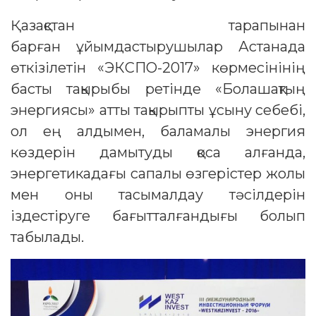
Қазақстан тарапынан
барған ұйымдастырушылар Астанада
өткізілетін «ЭКСПО-2017» көрмесінінің
басты тақырыбы ретінде «Болашақтың
энергиясы» атты тақырыпты ұсыну себебі,
ол ең алдымен, баламалы энергия
көздерін дамытуды қоса алғанда,
энергетикадағы сапалы өзгерістер жолы
мен оны тасымалдау тәсілдерін
іздестіруге бағытталғандығы болып
табылады.