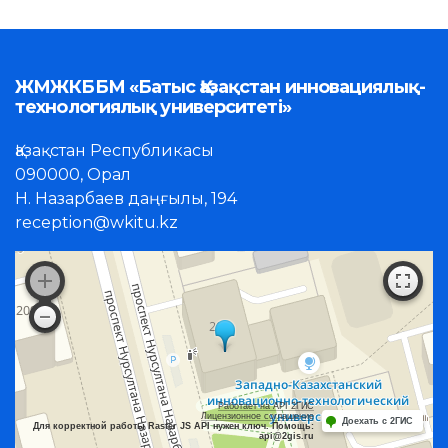
ЖМЖКББМ «Батыс Қазақстан инновациялық-
технологиялық университеті»
Қазақстан Республикасы
090000, Орал
Н. Назарбаев даңғылы, 194
reception@wkitu.kz
Работает на API 2ГИС
Лицензионное соглашение
Доехать с 2ГИС
Для корректной работы Raster JS API нужен ключ. Помощь:
api@2gis.ru