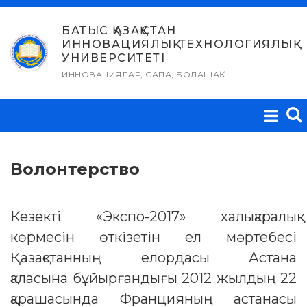
Skip
to
БАТЫС ҚАЗАҚСТАН
ИННОВАЦИЯЛЫҚ-ТЕХНОЛОГИЯЛЫҚ
content
УНИВЕРСИТЕТІ
ИННОВАЦИЯЛАР, САПА, БОЛАШАҚ
Волонтерство
Кезекті «Экспо-2017» халықаралық
көрмесін өткізетін ел мәртебесі
Қазақстанның елордасы Астана
қаласына бұйырғандығы 2012 жылдың 22
қарашасында Францияның астанасы