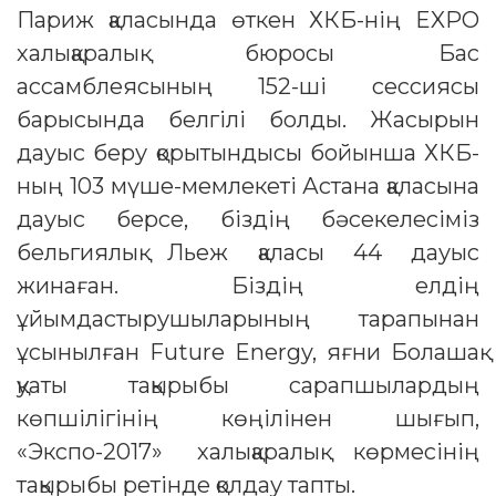
Париж қаласында өткен ХКБ-нің EXPO
халықаралық бюросы Бас
ассамблеясының 152-ші сессиясы
барысында белгілі болды. Жасырын
дауыс беру қорытындысы бойынша ХКБ-
ның 103 мүше-мемлекеті Астана қаласына
дауыс берсе, біздің бәсекелесіміз
бельгиялық Льеж қаласы 44 дауыс
жинаған. Біздің елдің
ұйымдастырушыларының тарапынан
ұсынылған Future Energy, яғни Болашақ
қуаты тақырыбы сарапшылардың
көпшілігінің көңілінен шығып,
«Экспо-2017» халықаралық көрмесінің
тақырыбы ретінде қолдау тапты.