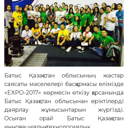
Батыс Қазақстан облысының жастар
саясаты мәселелері басқармасы елімізде
«EXPO-2017» көрмесін өткізу қарсанында
Батыс Қазақстан облысынан еріктілерді
даярлау жұмысынтарын жүргізді.
Осыған орай Батыс Қазақстан
инновациялық-технологиялық