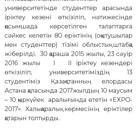
университетінде студенттер арасында
іріктеу кезені өткізіліп, нәтижесінде
қосымшада көрсетілген талаптарға
сәйкес келетін 80 еріктінің (оқытушылар
мен студенттер) тізімі облыстық штабқа
жіберілді. 30 қараша 2015 жылы, 23 cәуір
2016 жылы I II іріктеу кезендері
өткізіліп, университетіміздің 13
студентіміз Қазақстанның елордасы
Астана қаласында 2017жылдың 10 маусым
– 10 қыркүйек аралығында өтетін «EXPO-
2017» Халықаралық көрмесінің еріктілер
қатарын толтырды.