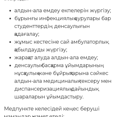
алдын-ала емдеу екпелерін жүргізу;
бұрынғы инфекциялық аурулары бар
студенттердің денсаулығын
қадағалау;
жұмыс кестесіне сай амбулаторлық
қабылдауды жүргізу;
жарақат алуда алдын-ала емдеу;
денсаулық басқарма ұйымдарының
нұсқаулық және бұйрықтарына сәйкес
алдын-ала медициналық тексеру мен
диспансеризациялық дайындық
шараларын ұйымдастыру.
Медпункте келесідей кеңес беруші
мамандар қызмет етеді: