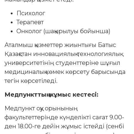
Психолог
Терапевт
Онколог (шақырылуы бойынша)
Аталмыш қызметтер жиынтығы Батыс
Қазақстан инновациялық-технологиялық
университетінің студенттеріне шұғыл
медициналық көмек көрсету барысында
тегін көрсетіледі.
Медпункттың жұмыс кестесі:
Медпункт оқу орынының
факультеттерінде күнделікті сағат 9.00-
ден 18.00-ге дейін жұмыс істейді (сенбі