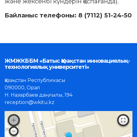
және жексенбі күндерін қоспағанда).
Байланыс телефоны: 8 (7112) 51-24-50
ЖМЖКББМ «Батыс Қазақстан инновациялық-
технологиялық университеті»
Қазақстан Республикасы
090000, Орал
Н. Назарбаев даңғылы, 194
reception@wkitu.kz