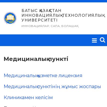
Skip
to
БАТЫС ҚАЗАҚСТАН
ИННОВАЦИЯЛЫҚ-ТЕХНОЛОГИЯЛЫҚ
content
УНИВЕРСИТЕТІ
ИННОВАЦИЯЛАР, САПА, БОЛАШАҚ
Медициналық пункті
Медициналық қызметке лицензия
Медициналық пунктінің жұмыс жоспары
Клиникамен келісім