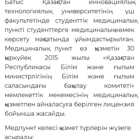
Батыс Қазақстан инновациялық-
технологиялық университетінің үш
факультетінде студенттік медициналық
пункті студенттерге медициналық көмек
көрсету мақсатында ұйымдастырылған.
Медициналық пункт өз қызметін 30
қыркүйек 2015 жылы «Қазақстан
Республикасы Білім және ғылым
министрлігінің Білім және ғылым
саласындағы бақылау комитеті»
мемлекеттік мекемесінің медициналық
қызметпен айналасуға берілген лицензия
бойынша жасайды.
Медпункт келесі қызмет түрлерін жүзеге
асырады: