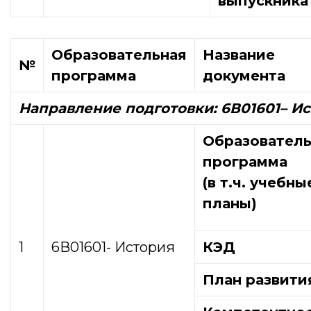
выпускника
Образовательная
Название
№
программа
документа
Направление подготовки: 6В01601
– И
Образователь
программа
(в т.ч. учебны
планы)
1
6В01601- История
КЭД
План развити