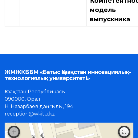
Компетентно
модель
выпускника
ЖМЖКББМ «Батыс Қазақстан инновациялық-
технологиялық университеті»
Қазақстан Республикасы
090000, Орал
Н. Назарбаев даңғылы, 194
reception@wkitu.kz