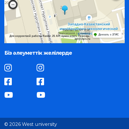
Работает на API 2ГИС
Лицензионное соглашение
Доехать с 2ГИС
Для корректной работы Raster JS API нужен ключ. Помощь:
api@2gis.ru
Біз әлеуметтік желілерде
© 2026 West university