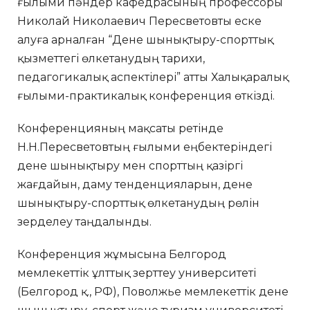
ғылыми пәндер кафедрасының профессоры
Николай Николаевич Пересветовты еске
алуға арналған “Дене шынықтыру-спорттық
қызметтегі өлкетанудың тарихи,
педагогикалық аспектілері” атты Халықаралық
ғылыми-практикалық конференция өткізді.
Конференцияның мақсаты ретінде
Н.Н.Пересветовтың ғылыми еңбектеріндегі
дене шынықтыру мен спорттың қазіргі
жағдайын, даму тенденцияларын, дене
шынықтыру-спорттық өлкетанудың рөлін
зерделеу таңдалынды.
Конференция жұмысына Белгород
мемлекеттік ұлттық зерттеу университеті
(Белгород қ., РФ), Поволжье мемлекеттік дене