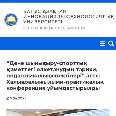
Skip
to
БАТЫС ҚАЗАҚСТАН
ИННОВАЦИЯЛЫҚ-ТЕХНОЛОГИЯЛЫҚ
content
УНИВЕРСИТЕТІ
ИННОВАЦИЯЛАР, САПА, БОЛАШАҚ
“Дене шынықтыру-спорттық
қызметтегі өлкетанудың тарихи,
педагогикалық аспектілері” атты
Халықаралық ғылыми-практикалық
конференция ұйымдастырылды
7.04.2023