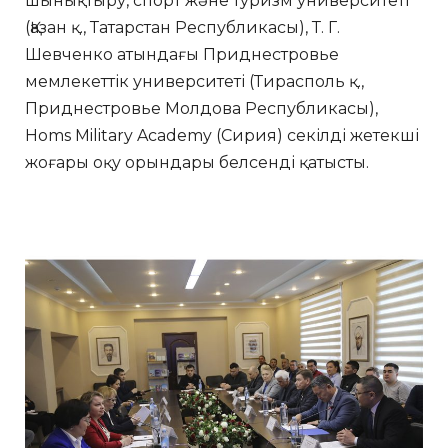
шынықтыру, спорт және туризм университеті
(Қазан қ., Татарстан Республикасы), Т. Г.
Шевченко атындағы Приднестровье
мемлекеттік университеті (Тирасполь қ.,
Приднестровье Молдова Республикасы),
Homs Military Academy (Сирия) секілді жетекші
жоғары оқу орындары белсенді қатысты.