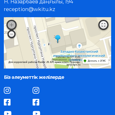
Н. Назарбаев даңғылы, 194
reception@wkitu.kz
Работает на API 2ГИС
Лицензионное соглашение
Доехать с 2ГИС
Для корректной работы Raster JS API нужен ключ. Помощь:
api@2gis.ru
Біз әлеуметтік желілерде