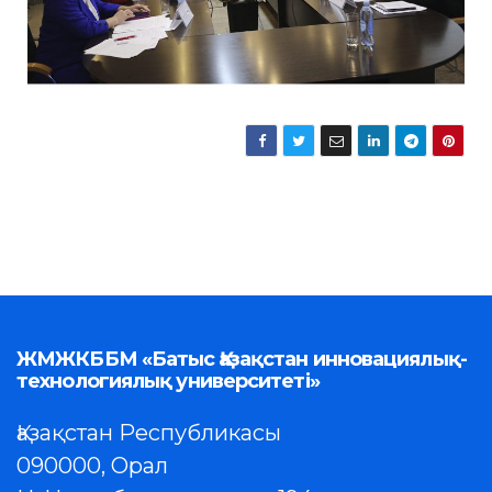
ЖМЖКББМ «Батыс Қазақстан инновациялық-
технологиялық университеті»
Қазақстан Республикасы
090000, Орал