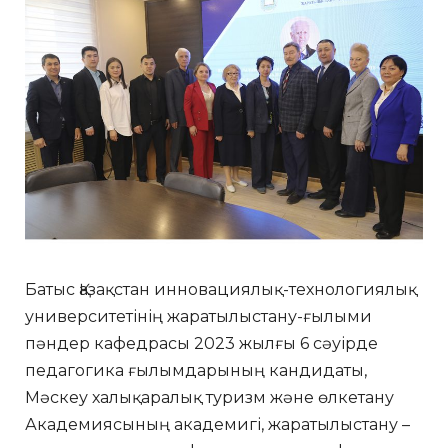
Батыс Қазақстан инновациялық-технологиялық
университетінің жаратылыстану-ғылыми
пәндер кафедрасы 2023 жылғы 6 сәуірде
педагогика ғылымдарының кандидаты,
Мәскеу халықаралық туризм және өлкетану
Академиясының академигі, жаратылыстану –