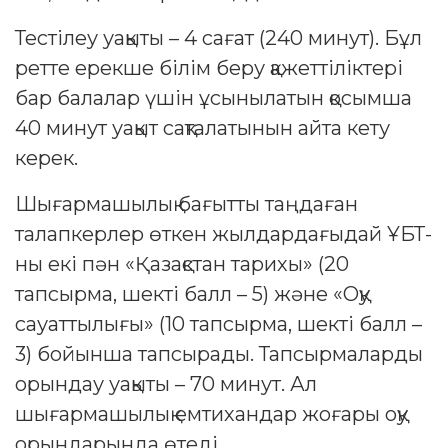
Тестілеу уақыты – 4 сағат (240 минут). Бұл
ретте ерекше білім беру қажеттіліктері
бар балалар үшін ұсынылатын қосымша
40 минут уақыт сақталатынын айта кету
керек.
Шығармашылық бағытты таңдаған
талапкерлер өткен жылдардағыдай ҰБТ-
ны екі пән «Қазақстан тарихы» (20
тапсырма, шекті балл – 5) және «Оқу
сауаттылығы» (10 тапсырма, шекті балл –
3) бойынша тапсырады. Тапсырмаларды
орындау уақыты – 70 минут. Ал
шығармашылық емтихандар жоғары оқу
орындарында өтеді.