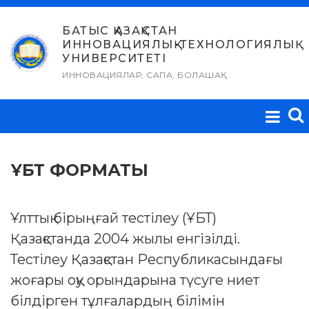
Skip
to
БАТЫС ҚАЗАҚСТАН
ИННОВАЦИЯЛЫҚ-ТЕХНОЛОГИЯЛЫҚ
content
УНИВЕРСИТЕТІ
ИННОВАЦИЯЛАР, САПА, БОЛАШАҚ
ҰБТ ФОРМАТЫ
Ұлттық бірыңғай тестілеу (ҰБТ)
Қазақстанда 2004 жылы енгізілді.
Тестілеу Қазақстан Республикасындағы
жоғары оқу орындарына түсуге ниет
білдірген тұлғалардың білімін