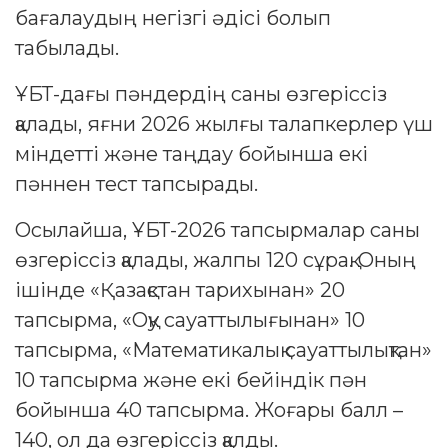
бағалаудың негізгі әдісі болып
табылады.
ҰБТ-дағы пәндердің саны өзгеріссіз
қалады, яғни 2026 жылғы талапкерлер үш
міндетті және таңдау бойынша екі
пәннен тест тапсырады.
Осылайша, ҰБТ-2026 тапсырмалар саны
өзгеріссіз қалады, жалпы 120 сұрақ. Оның
ішінде «Қазақстан тарихынан» 20
тапсырма, «Оқу сауаттылығынан» 10
тапсырма, «Математикалық сауаттылықтан»
10 тапсырма және екі бейіндік пән
бойынша 40 тапсырма. Жоғары балл –
140, ол да өзгеріссіз қалды.