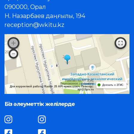
090000, Орал
Н. Назарбаев даңғылы, 194
reception@wkitu.kz
Работает на API 2ГИС
Лицензионное соглашение
Доехать с 2ГИС
Для корректной работы Raster JS API нужен ключ. Помощь:
api@2gis.ru
Біз әлеуметтік желілерде