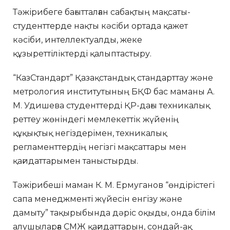
Тәжірибеге бағытталған сабақтың мақсаты-
студенттерде нақты кәсіби ортада қажет
кәсіби, интеллектуалды, жеке
құзыреттіліктерді қалыптастыру.
“КазСтандарт” Қазақстандық стандарттау және
метрология институтының БҚФ бас маманы А.
М. Удишева студенттерді ҚР-дағы техникалық
реттеу жөніндегі мемлекеттік жүйенің
құқықтық негіздерімен, техникалық
регламенттердің негізгі мақсаттары мен
қағидаттарымен таныстырды.
Тәжірибеші маман К. М. Ермуганов “өндірістегі
сапа менеджменті жүйесін енгізу және
дамыту” тақырыбында дәріс оқыды, онда білім
алушыларға СМЖ қағидаттарын, сондай-ақ