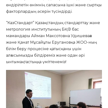
өндірілетін өнімнің сапасына ішкі және сыртқы
факторлардың әсерін түсіндірді.
“КазСтандарт” Қазақстандық стандарттау және
метрология институтының БҚФ бас
мамандары Айман Максотовна Удишеваға
және Қанат Мұсайұлы Еругановқа ЖОО-ның
білім беру процесіне қатысқаны үшін
алғысымызды білдіреміз және одан әрі
ынтымақтастыққа үміттенеміз!