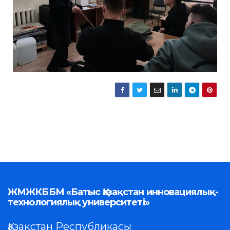
ЖМЖКББМ «Батыс Қазақстан инновациялық-
технологиялық университеті»
Қазақстан Республикасы