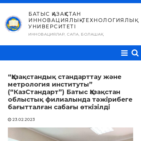
Skip
to
БАТЫС ҚАЗАҚСТАН
ИННОВАЦИЯЛЫҚ-ТЕХНОЛОГИЯЛЫҚ
content
УНИВЕРСИТЕТІ
ИННОВАЦИЯЛАР, САПА, БОЛАШАҚ
“Қазақстандық стандарттау және
метрология институты”
(“КазСтандарт”) Батыс Қазақстан
облыстық филиалында тәжірибеге
бағытталған сабағы өткізілді
23.02.2023