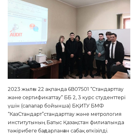
2023 жылғы 22 ақпанда 6В07501 “Стандарттау
және сертификаттау” ББ 2, 3 курс студенттері
үшін (салалар бойынша) БҚИТУ БМФ
“КазСтандарт”стандарттау және метрология
институтының Батыс Қазақстан филиалында
тәжірибеге бағдарланған сабақ өткізілді.