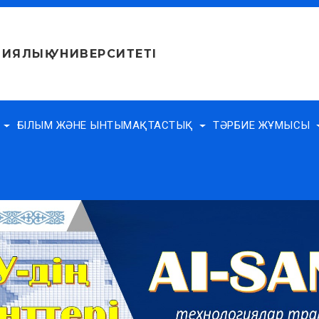
ИЯЛЫҚ УНИВЕРСИТЕТІ
Е
ҒЫЛЫМ ЖӘНЕ ЫНТЫМАҚТАСТЫҚ
ТӘРБИЕ ЖҰМЫСЫ