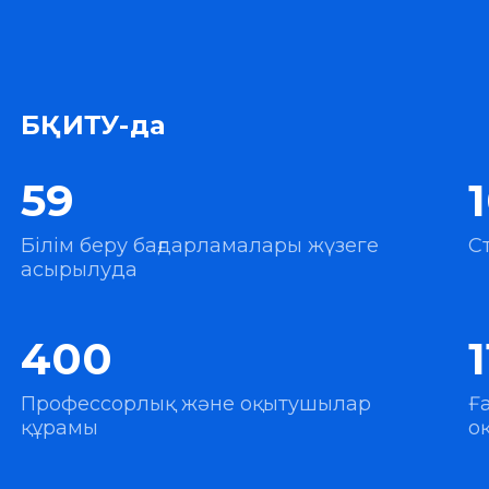
БҚИТУ-да
59
Білім беру бағдарламалары жүзеге
С
асырылуда
400
Профессорлық және оқытушылар
Ғ
құрамы
о