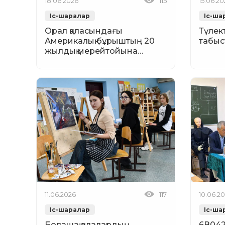
18.06.2026
115
15.06.2
Іс-шаралар
Іс-ша
Орал қаласындағы
Түлек
Америкалық бұрыштың 20
табыс
жылдық мерейтойына
арналған ...
11.06.2026
117
10.06.2
Іс-шаралар
Іс-ша
Болашақ қалалардың
6В0420