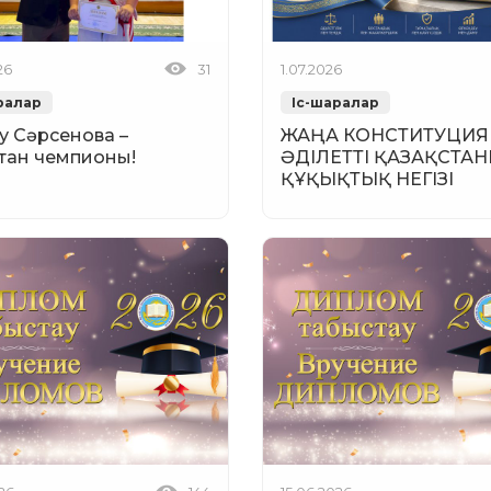
26
31
1.07.2026
ралар
Іс-шаралар
у Сәрсенова –
ЖАҢА КОНСТИТУЦИЯ 
стан чемпионы!
ӘДІЛЕТТІ ҚАЗАҚСТА
ҚҰҚЫҚТЫҚ НЕГІЗІ