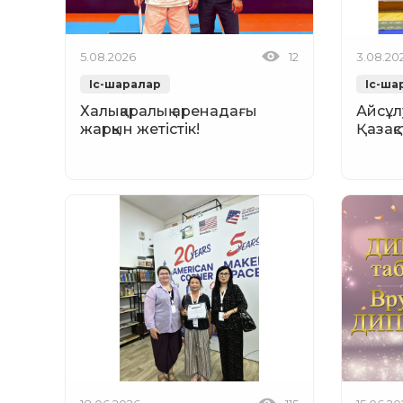
5.08.2026
12
3.08.20
Іс-шаралар
Іс-ша
Халықаралық аренадағы
Айсұл
жарқын жетістік!
Қазақ