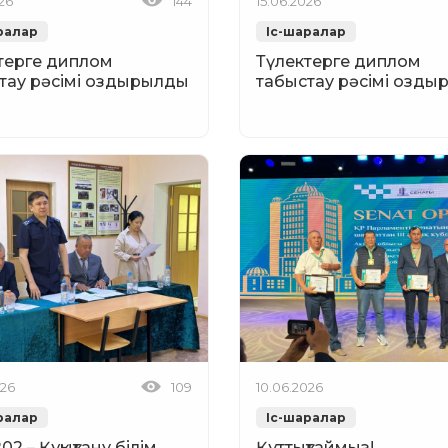
026
144
15.06.2026
ралар
Іс-шаралар
терге диплом
Түлектерге диплом
тау рәсімі оздырылды
табыстау рәсімі озд
026
109
10.06.2026
ралар
Іс-шаралар
2 – Құқықтану білім
Құттықтаймыз!