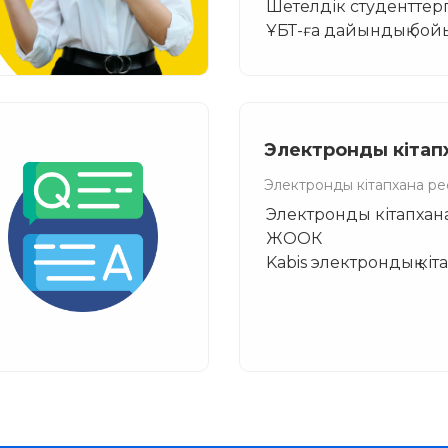
Шетелдік студенттер
ҰБТ-ға дайындық бой
Электронды кітап
Электронды кітапхана р
Электронды кітапхан
ЖООК
Kabis электрондық кі