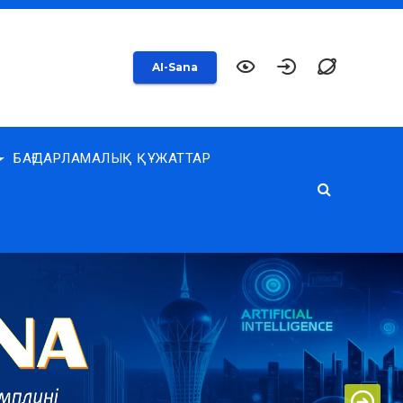
AI-Sana
БАҒДАРЛАМАЛЫҚ ҚҰЖАТТАР