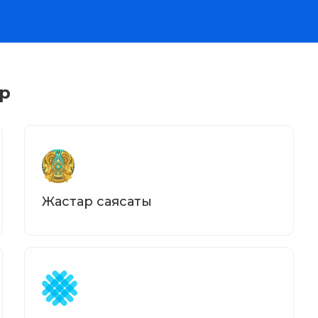
р
Жастар саясаты