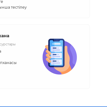
ге
ынша тестілеу
хана
есурстары
а
тапханасы