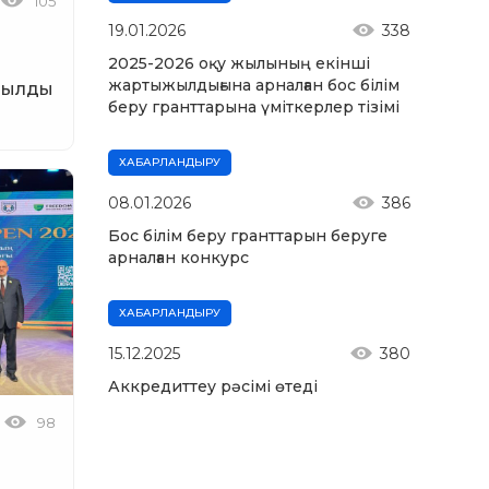
105
19.01.2026
338
2025-2026 оқу жылының екінші
жартыжылдығына арналған бос білім
ырылды
беру гранттарына үміткерлер тізімі
ХАБАРЛАНДЫРУ
08.01.2026
386
Бос білім беру гранттарын беруге
арналған конкурс
ХАБАРЛАНДЫРУ
15.12.2025
380
Аккредиттеу рәсімі өтеді
98