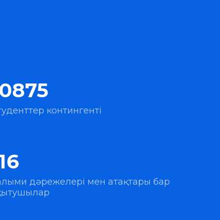
10875
туденттер контингенті
116
алыми дәрежелері мен атақтары бар
қытушылар