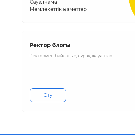
Сауалнама
Мемлекеттік қызметтер
Ректор блогы
Ректормен байланыс, сұрақ-жауаптар
Өту