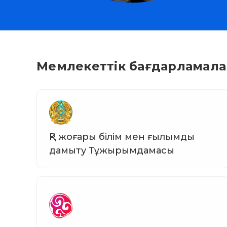
Мемлекеттік бағдарламала
ҚР жоғары білім мен ғылымды
дамыту Тұжырымдамасы