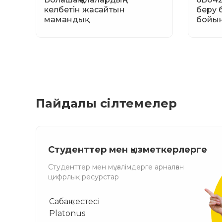
келбетін жасайтын
беру 
мамандық
бойын
Пайдалы сілтемелер
Студенттер мен қызметкерлерге
Студенттер мен мұғалімдерге арналған
цифрлық ресурстар
Сабақ кестесі
Platonus