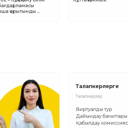
бағдарламасы
ша қорытынды ...
Талапкерлерге
Талапкерлер
Виртуалды тур
Дайындау бағыттары
Қабылдау комиссия