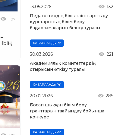
13.05.2026
132
Педагогтердің біліктілігін арттыру
107
курстарының білім беру
бағдарламаларын бекіту туралы
–
ННЫҢ
ХАБАРЛАНДЫРУ
30.03.2026
221
Академиялық комитеттердің
отырысын өткізу туралы
ХАБАРЛАНДЫРУ
20.02.2026
285
Босап шыққан білім беру
гранттарын тағайындау бойынша
конкурс
ХАБАРЛАНДЫРУ