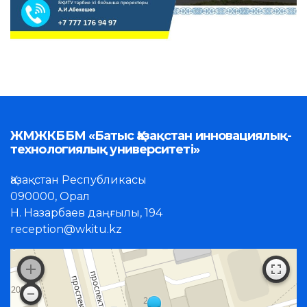
ЖМЖКББМ «Батыс Қазақстан инновациялық-
технологиялық университеті»
Қазақстан Республикасы
090000, Орал
Н. Назарбаев даңғылы, 194
reception@wkitu.kz