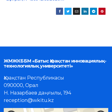
ЖМЖКББМ «Батыс Қазақстан инновациялық-
технологиялық университеті»
Қазақстан Республикасы
090000, Орал
Н. Назарбаев даңғылы, 194
reception@wkitu.kz