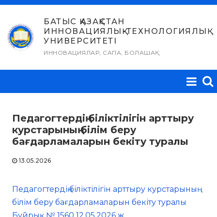
Skip
to
БАТЫС ҚАЗАҚСТАН
ИННОВАЦИЯЛЫҚ-ТЕХНОЛОГИЯЛЫҚ
content
УНИВЕРСИТЕТІ
ИННОВАЦИЯЛАР, САПА, БОЛАШАҚ
Педагогтердің біліктілігін арттыру
курстарының білім беру
бағдарламаларын бекіту туралы
13.05.2026
Педагогтердің біліктілігін арттыру курстарының
білім беру бағдарламаларын бекіту туралы
Бұйрық № 1560 12.05.2026 ж