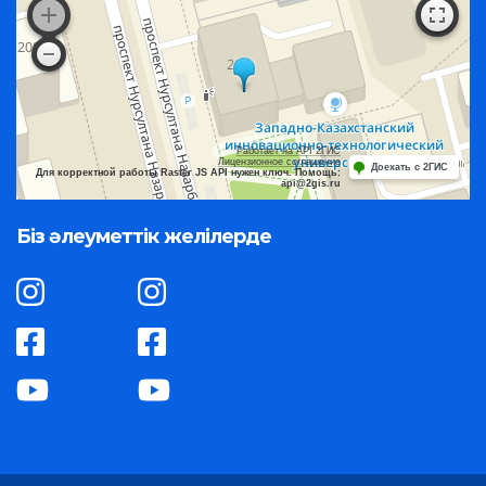
Работает на API 2ГИС
Лицензионное соглашение
Доехать с 2ГИС
Для корректной работы Raster JS API нужен ключ. Помощь:
api@2gis.ru
Біз әлеуметтік желілерде