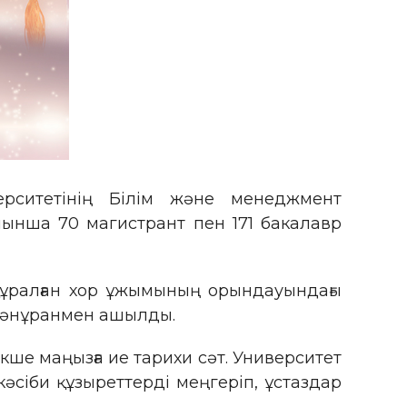
ерситетінің Білім және менеджмент
йынша 70 магистрант пен 171 бакалавр
құралған хор ұжымының орындауындағы
ы әнұранмен ашылды.
кше маңызға ие тарихи сәт. Университет
әсіби құзыреттерді меңгеріп, ұстаздар