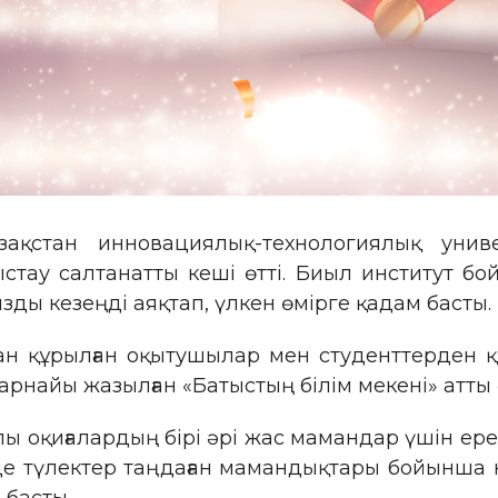
ақстан инновациялық-технологиялық унив
стау салтанатты кеші өтті. Биыл институт бо
зды кезеңді аяқтап, үлкен өмірге қадам басты.
н құрылған оқытушылар мен студенттерден 
 арнайы жазылған «Батыстың білім мекені» атт
лы оқиғалардың бірі әрі жас мамандар үшін ере
де түлектер таңдаған мамандықтары бойынша к