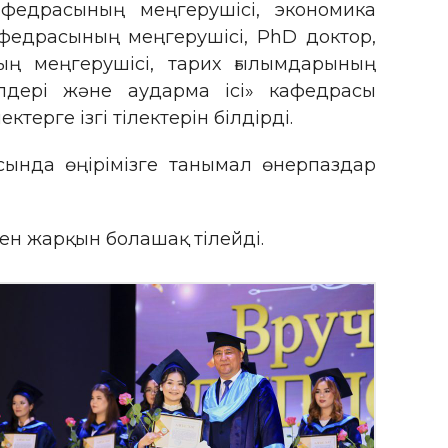
федрасының меңгерушісі, экономика
федрасының меңгерушісі, PhD доктор,
ың меңгерушісі, тарих ғылымдарының
ілдері және аударма ісі» кафедрасы
ерге ізгі тілектерін білдірді.
сында өңірімізге танымал өнерпаздар
мен жарқын болашақ тілейді.