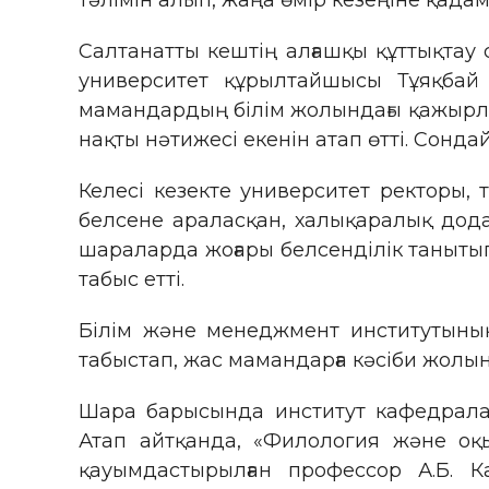
тәлімін алып, жаңа өмір кезеңіне қадам
Салтанатты кештің алғашқы құттықтау 
университет құрылтайшысы Тұяқбай 
мамандардың білім жолындағы қажырлы
нақты нәтижесі екенін атап өтті. Сонда
Келесі кезекте университет ректоры, т.
белсене араласқан, халықаралық дод
шараларда жоғары белсенділік танытып
табыс етті.
Білім және менеджмент институтының 
табыстап, жас мамандарға кәсіби жолын
Шара барысында институт кафедралар
Атап айтқанда, «Филология және оқ
қауымдастырылған профессор А.Б. К