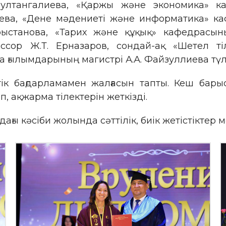
Султангалиева, «Қаржы және экономика» ка
ева, «Дене мәдениеті және информатика» ка
рыстанова, «Тарих және құқық» кафедрасын
ссор Ж.Т. Ерназаров, сондай-ақ «Шетел т
ғылымдарының магистрі А.А. Файзуллиева түлект
ік бағдарламамен жалғасын тапты. Кеш бары
, ақжарма тілектерін жеткізді.
ғы кәсіби жолында сәттілік, биік жетістіктер 