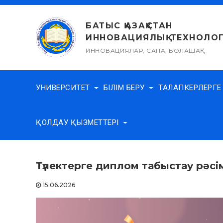
Skip
to
БАТЫС ҚАЗАҚСТАН
content
ИННОВАЦИЯЛЫҚ-ТЕХНОЛОГ
ИННОВАЦИЯЛАР, САПА, БОЛАШАҚ
УНИВЕРСИТЕТ
БІЛІМ БЕРУ
ТАЛАПКЕРЛЕРГ
ҚОЛДАУ ҚЫЗМЕТТЕРІ
Түлектерге диплом табыстау рәс
15.06.2026