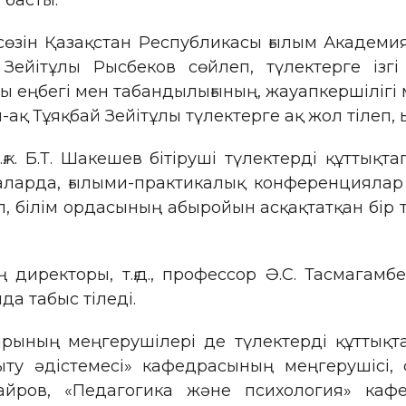
 басты.
сөзін Қазақстан Республикасы ғылым Академи
Зейітұлы Рысбеков сөйлеп, түлектерге ізг
 еңбегі мен табандылығының, жауапкершілігі 
й-ақ Тұяқбай Зейітұлы түлектерге ақ жол тілеп
ғ.к. Б.Т. Шакешев бітіруші түлектерді құттықт
аларда, ғылыми-практикалық конференциялар 
, білім ордасының абыройын асқақтатқан бір т
директоры, т.ғ.д., профессор Ә.С. Тасмагамб
да табыс тіледі.
ының меңгерушілері де түлектерді құттықтап
ыту әдістемесі» кафедрасының меңгерушісі,
айров, «Педагогика және психология» каф