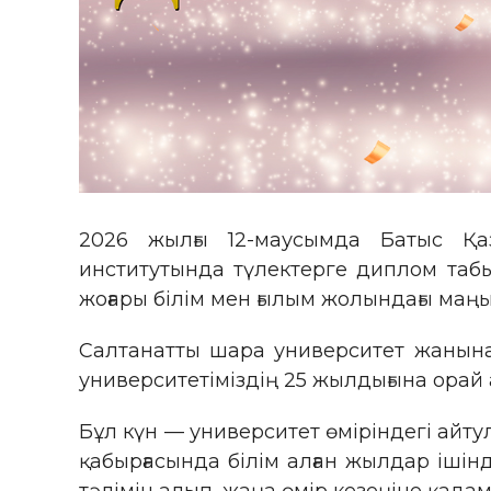
2026 жылғы 12-маусымда Батыс Қаз
институтында түлектерге диплом табы
жоғары білім мен ғылым жолындағы маңы
Салтанатты шара университет жанына
университетіміздің 25 жылдығына орай
Бұл күн — университет өміріндегі айту
қабырғасында білім алған жылдар ішін