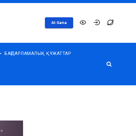
AI-Sana
БАҒДАРЛАМАЛЫҚ ҚҰЖАТТАР