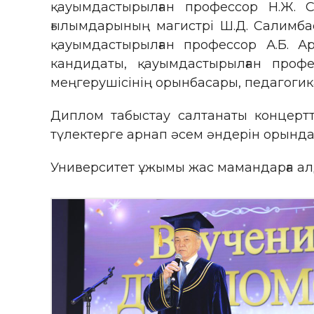
қауымдастырылған профессор Н.Ж. 
ғылымдарының магистрі Ш.Д. Салимба
қауымдастырылған профессор А.Б. А
кандидаты, қауымдастырылған профе
меңгерушісінің орынбасары, педагогика 
Диплом табыстау салтанаты концертт
түлектерге арнап әсем әндерін орындап
Университет ұжымы жас мамандарға алда