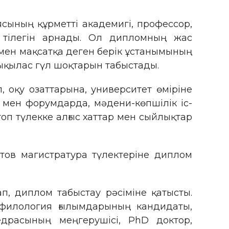
ясының құрметті академигі, профессор,
і тілегін арнады. Ол дипломның жас
мен мақсатқа деген берік ұстанымының
, ықылас гүл шоқтарын табыстады.
ап, оқу озаттарына, университет өміріне
мен форумдарда, мәдени-көпшілік іс-
оп түлекке алғыс хаттар мен сыйлықтар
етов магистратура түлектеріне диплом
, диплом табыстау рәсіміне қатысты.
 филология ғылымдарының кандидаты,
едрасының меңгерушісі, PhD доктор,