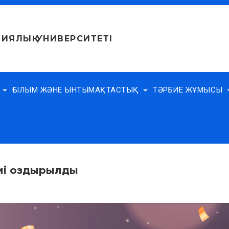
ИЯЛЫҚ УНИВЕРСИТЕТІ
Е
ҒЫЛЫМ ЖӘНЕ ЫНТЫМАҚТАСТЫҚ
ТӘРБИЕ ЖҰМЫСЫ
імі оздырылды