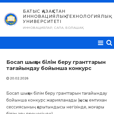
Skip
to
БАТЫС ҚАЗАҚСТАН
ИННОВАЦИЯЛЫҚ-ТЕХНОЛОГИЯЛЫҚ
content
УНИВЕРСИТЕТІ
ИННОВАЦИЯЛАР, САПА, БОЛАШАҚ
Босап шыққан білім беру гранттарын
тағайындау бойынша конкурс
20.02.2026
Босап шыққан білім беру гранттарын тағайындау
бойынша конкурс жарияланады (қысқы емтихан
сессиясының қорытындысы негізінде, жоғары
білім алу процесінде).