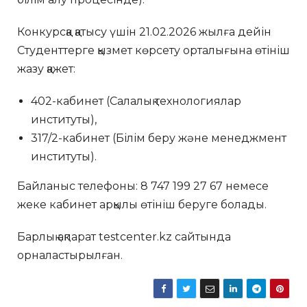
Конкурсқа қатысу үшін 21.02.2026 жылға дейін
Студенттерге қызмет көрсету орталығына өтініш
жазу қажет:
402-кабинет (Салалық технологиялар
институты),
317/2-кабинет (Білім беру және менеджмент
институты).
Байланыс телефоны: 8 747 199 27 67 немесе
жеке кабинет арқылы өтініш беруге болады.
Барлық ақпарат testcenter.kz сайтында
орналастырылған.