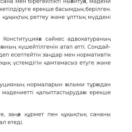
ана мен бірегейлікті нығайтуға, мәдени
жетілдіруге ерекше басымдық берілген.
құқықтық реттеу және ұлттық мүддені
Конституцияға сәйкес адвокатураның
ғының күшейтілгенін атап өтті. Сондай-
деп есептейтін заңдар мен нормативтік
құқық үстемдігін қамтамасыз етуге және
туцияның нормаларын ғылыми тұрғыдан
 мәдениетті қалыптастырудағы ерекше
е, заңға құрмет пен құқықтық сананы
л етеді.