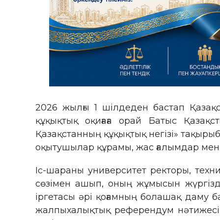
2026 жылғы 1 шілдеден бастап Қазақ
құқықтық оқиғаға орай Батыс Қазақс
Қазақстанның құқықтық негізі» тақыр
оқытушылар құрамы, жас ғалымдар мен
Іс-шараны университет ректоры, техн
сөзімен ашып, оның жұмысын жүргізді
іргетасы әрі қоғамның болашақ даму б
жалпыхалықтық референдум нәтижесін