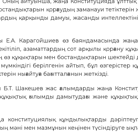
. Оның айтуынша, жаңа Конституцияда ұлттық с
бостандықтарын қорғаудың заманауи тетіктерін 
рдың қарқынды дамуы, жасанды интеллектіні 
ы Е.А. Карагойшиев өз баяндамасында жаңа 
ітіліп, азаматтардың сот арқылы қорғану құқы
 өз құқықтары мен бостандықтарын шектейді 
мүмкіндігі берілгенін айтып, бұл өзгерістер 
рін нығайтуға бағытталғанын жеткізді.
ы Б.Т. Шакешев жас ғалымдарды жаңа Консти
құқықтық ғылымды дамытудағы және құқықтық
а конституциялық құндылықтарды дәріптеуг
ның мәні мен мазмұнын кеңінен түсіндіруге ықпа