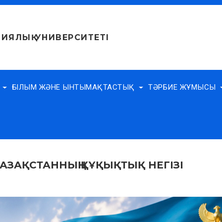
ИЯЛЫҚ УНИВЕРСИТЕТІ
Е
ҒЫЛЫМ ЖӘНЕ ЫНТЫМАҚТАСТЫҚ
ТӘРБИЕ ЖҰМЫСЫ
ҚАЗАҚСТАННЫҢ ҚҰҚЫҚТЫҚ НЕГІЗІ