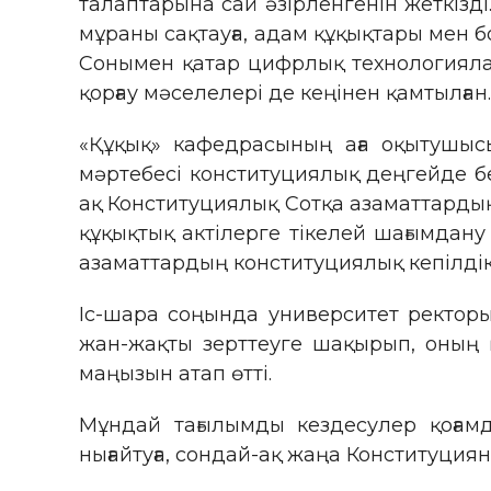
талаптарына сай әзірленгенін жеткізді
мұраны сақтауға, адам құқықтары мен 
Сонымен қатар цифрлық технологияла
қорғау мәселелері де кеңінен қамтылған.
«Құқық» кафедрасының аға оқытушыс
мәртебесі конституциялық деңгейде бек
ақ Конституциялық Сотқа азаматтардың
құқықтық актілерге тікелей шағымдану 
азаматтардың конституциялық кепілдікте
Іс-шара соңында университет ректор
жан-жақты зерттеуге шақырып, оның 
маңызын атап өтті.
Мұндай тағылымды кездесулер қоғамд
нығайтуға, сондай-ақ жаңа Конституция