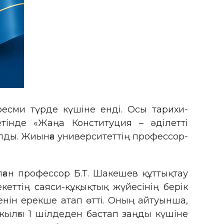
есми түрде күшіне енді. Осы тарихи-
етінде «Жаңа Конституция – әділетті
ды. Жиынға университеттің профессор-
ған профессор Б.Т. Шакешев құттықтау
еттің саяси-құқықтық жүйесінің берік
енін ерекше атап өтті. Оның айтуынша,
ылғы 1 шілдеден бастап заңды күшіне