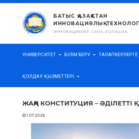
Skip
to
БАТЫС ҚАЗАҚСТАН
content
ИННОВАЦИЯЛЫҚ-ТЕХНОЛОГ
ИННОВАЦИЯЛАР, САПА, БОЛАШАҚ
УНИВЕРСИТЕТ
БІЛІМ БЕРУ
ТАЛАПКЕРЛЕРГ
ҚОЛДАУ ҚЫЗМЕТТЕРІ
ЖАҢА КОНСТИТУЦИЯ – ӘДІЛЕТТІ 
1.07.2026