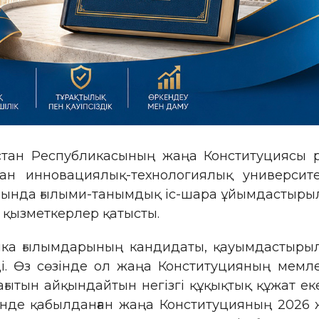
стан Республикасының жаңа Конституциясы р
тан инновациялық-технологиялық университ
ыбында ғылыми-танымдық іс-шара ұйымдастырыл
 қызметкерлер қатысты.
ика ғылымдарының кандидаты, қауымдастырыл
. Өз сөзінде ол жаңа Конституцияның мемлек
ағытын айқындайтын негізгі құқықтық құжат ек
де қабылданған жаңа Конституцияның 2026 ж