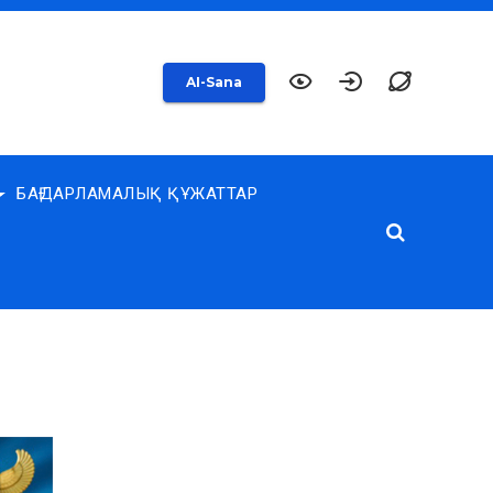
AI-Sana
БАҒДАРЛАМАЛЫҚ ҚҰЖАТТАР