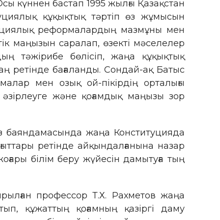
Осы күннен бастап 1995 жылғы Қазақстан
уциялық құқықтық тәртіп өз жұмысын
итуциялық реформалардың мазмұны мен
тік маңызын саралап, өзекті мәселелер
ың тәжірибе бөлісіп, жаңа құқықтық
аң ретінде бағаланды. Сондай-ақ Батыс
малар мен озық ой-пікірдің орталығы
р әзірлеуге және қоғамдық маңызы зор
в өз баяндамасында жаңа Конституцияда
ғыттары ретінде айқындалғанына назар
оғары білім беру жүйесін дамытуға тың
рылған профессор Т.Х. Рахметов жаңа
п, құжаттың қоғамның қазіргі даму