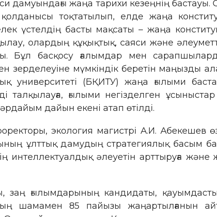
си дамуындағы жаңа тарихи кезеңнің бастауы. 
қолданысы тоқтатылып, елде жаңа констит
ңгелек үстелдің басты мақсаты – жаңа конст
ылау, олардың құқықтық, саяси және әлеумет
ы. Бұл басқосу ғалымдар мен сарапшылард
н зерделеуіне мүмкіндік беретін маңызды ал
ық университеті (БҚИТУ) жаңа ғылыми баста
рді талқылауға, ғылыми негізделген ұсыныста
рдайым дайын екені атап өтілді.
проректоры, экология магистрі А.И. Абекеше
ының ұлттық дамудың стратегиялық басым ба
дің интеллектуалдық әлеуетін арттыруға және ж
, заң ғылымдарының кандидаты, қауымдасты
ның шамамен 85 пайызы жаңартылғанын айты