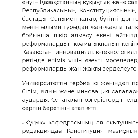
енуі – Қазақстанның құқықтық және сая
Республикасының Конституциясының 
бастады. Сонымен қатар, бүгінгі дө
мәнін ғылыми тұрғыдан жан-жақты талқ
бойынша пікір алмасу екені айтылд
реформалардың қоғамға ықпалын кеңіне
Қазақстан инновациялық-технологиял
ретінде еліміз үшін өзекті мәселеле
реформаларды жан-жақты зерделеуге ә
Университеттің тәрбие ісі жөніндегі 
білім, ғылым және инновация салалар
аударды. Ол аталған өзгерістердің ел
серпін беретінін атап өтті.
«Құқық» кафедрасының аға оқытушысы
редакциядағы Конституция мазмұны