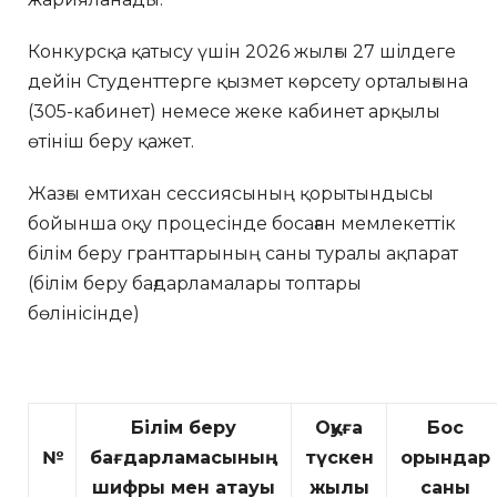
Конкурсқа қатысу үшін 2026 жылғы 27 шілдеге
дейін Студенттерге қызмет көрсету орталығына
(305-кабинет) немесе жеке кабинет арқылы
өтініш беру қажет.
Жазғы емтихан сессиясының қорытындысы
бойынша оқу процесінде босаған мемлекеттік
білім беру гранттарының саны туралы ақпарат
(білім беру бағдарламалары топтары
бөлінісінде)
Білім беру
Оқуға
Бос
№
бағдарламасының
түскен
орындар
шифры мен атауы
жылы
саны