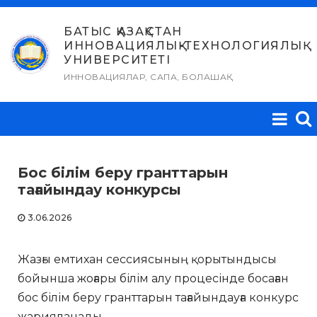
Skip
to
БАТЫС ҚАЗАҚСТАН
ИННОВАЦИЯЛЫҚ-ТЕХНОЛОГИЯЛЫҚ
content
УНИВЕРСИТЕТІ
ИННОВАЦИЯЛАР, САПА, БОЛАШАҚ
Бос білім беру гранттарын
тағайындау конкурсы
3.06.2026
Жазғы емтихан сессиясының қорытындысы
бойынша жоғары білім алу процесінде босаған
бос білім беру гранттарын тағайындауға конкурс
жарияланады.