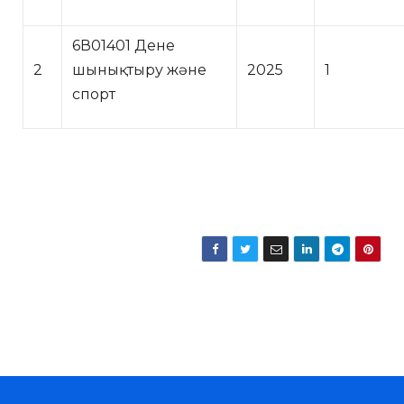
6В01401 Дене
2
шынықтыру және
2025
1
спорт