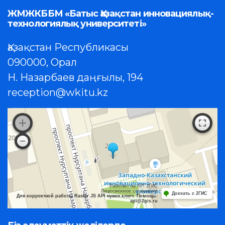
ЖМЖКББМ «Батыс Қазақстан инновациялық-
технологиялық университеті»
Қазақстан Республикасы
090000, Орал
Н. Назарбаев даңғылы, 194
reception@wkitu.kz
Работает на API 2ГИС
Лицензионное соглашение
Доехать с 2ГИС
Для корректной работы Raster JS API нужен ключ. Помощь:
api@2gis.ru