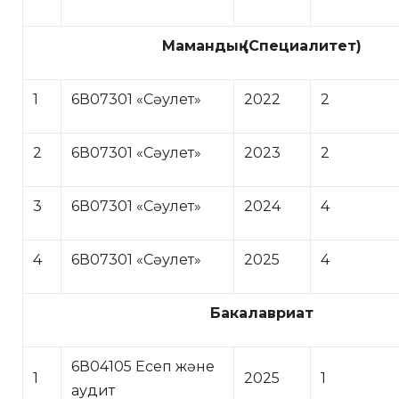
Мамандық (Специалитет)
1
6В07301 «Сәулет»
2022
2
2
6В07301 «Сәулет»
2023
2
3
6В07301 «Сәулет»
2024
4
4
6В07301 «Сәулет»
2025
4
Бакалавриат
6В04105 Есеп және
1
2025
1
аудит