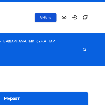
AI-Sana
БАҒДАРЛАМАЛЫҚ ҚҰЖАТТАР
Мұрағат