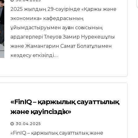
2025 жылдың 29-сәуірінде «Қаржы және
экономика» кафедрасының
ұйымдастыруымен ауған соғысының
ардагерлері Тлеуов Замир Нурекешұлы
және Жамангарин Самат Болатұлымен
кездесу өткізілді.…
«FinIQ – қаржылық сауаттылық
және қауіпсіздік»
республикалық олимпиадасы
30.04.2025
«FinIQ – қаржылық сауаттылық және