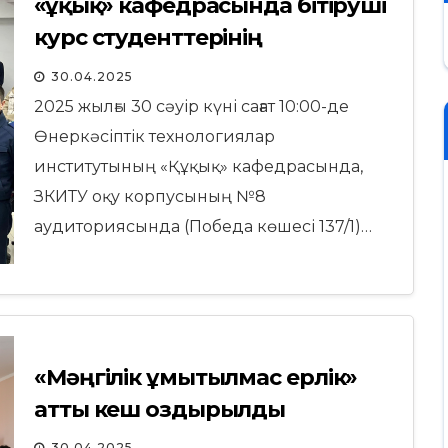
«Құқық» кафедрасында бітіруші
курс студенттерінің
стейкхолдерлермен кездесуі
30.04.2025
2025 жылғы 30 сәуір күні сағат 10:00-де
Өнеркәсіптік технологиялар
институтының «Құқық» кафедрасында,
ЗКИТУ оқу корпусының №8
аудиториясында (Победа көшесі 137/1)…
«Мәңгілік ұмытылмас ерлік»
атты кеш оздырылды
30.04.2025