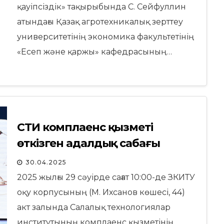
қауіпсіздік» тақырыбында С. Сейфуллин
атындағы Қазақ агротехникалық зерттеу
университетінің экономика факультетінің
«Есеп және қаржы» кафедрасының…
СТИ комплаенс қызметі
өткізген адалдық сабағы
30.04.2025
2025 жылғы 29 сәуірде сағат 10:00-де ЗКИТУ
оқу корпусының (М. Ихсанов көшесі, 44)
акт залында Салалық технологиялар
институтының комплаенс қызметінің…