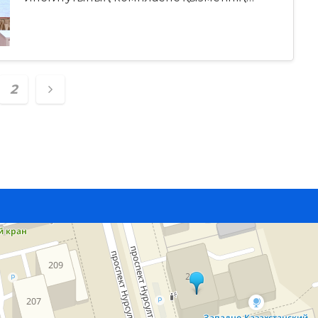
ts
2
igation