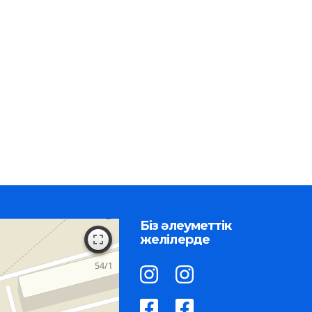
Біз әлеуметтік
желілерде