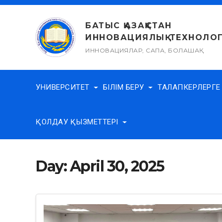
Skip
to
БАТЫС ҚАЗАҚСТАН
content
ИННОВАЦИЯЛЫҚ-ТЕХНОЛОГ
ИННОВАЦИЯЛАР, САПА, БОЛАШАҚ
УНИВЕРСИТЕТ
БІЛІМ БЕРУ
ТАЛАПКЕРЛЕРГ
ҚОЛДАУ ҚЫЗМЕТТЕРІ
Day:
April 30, 2025