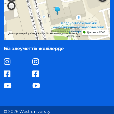
Работает на API 2ГИС
Лицензионное соглашение
Доехать с 2ГИС
Для корректной работы Raster JS API нужен ключ. Помощь:
api@2gis.ru
Біз әлеуметтік желілерде
© 2026 West university