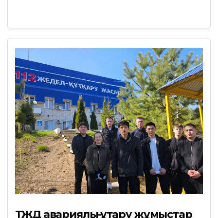
ТЖД авариялық-құтқару жұмыстар