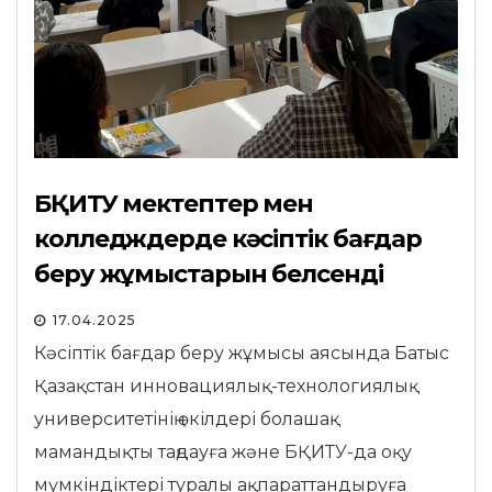
БҚИТУ мектептер мен
колледждерде кәсіптік бағдар
беру жұмыстарын белсенді
жүргізеді
17.04.2025
Кәсіптік бағдар беру жұмысы аясында Батыс
Қазақстан инновациялық-технологиялық
университетінің өкілдері болашақ
мамандықты таңдауға және БҚИТУ-да оқу
мүмкіндіктері туралы ақпараттандыруға