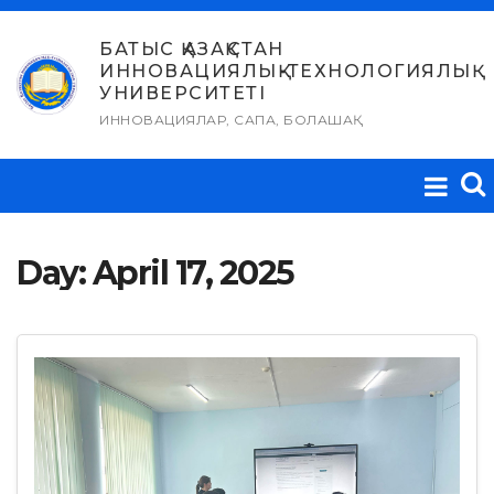
Skip
to
БАТЫС ҚАЗАҚСТАН
ИННОВАЦИЯЛЫҚ-ТЕХНОЛОГИЯЛЫҚ
content
УНИВЕРСИТЕТІ
ИННОВАЦИЯЛАР, САПА, БОЛАШАҚ
Day:
April 17, 2025