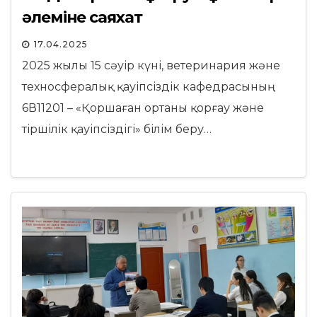
әлеміне саяхат
17.04.2025
2025 жылы 15 сәуір күні, ветеринария және
техносфералық қауіпсіздік кафедрасының
6В11201 – «Қоршаған ортаны қорғау және
тіршілік қауіпсіздігі» білім беру…