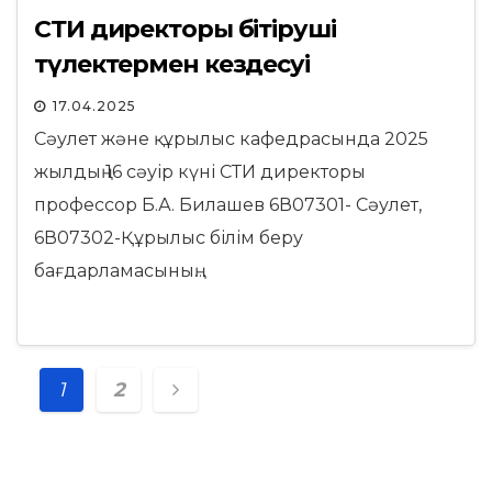
СТИ директоры бітіруші
түлектермен кездесуі
17.04.2025
Сәулет және құрылыс кафедрасында 2025
жылдың 16 сәуір күні СТИ директоры
профессор Б.А. Билашев 6В07301- Сәулет,
6В07302-Құрылыс білім беру
бағдарламасының…
Posts
1
2
navigation