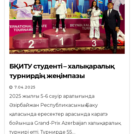
БҚИТУ студенті – халықаралық
турнирдің жеңімпазы
7.04.2025
2025 жылғы 5-6 сәуір аралығында
Әзірбайжан Республикасының Баку
қаласында ересектер арасында каратэ
бойынша Grand-Prix Azerbaijan халықаралық
турнирі өтті. Турнирде 55…