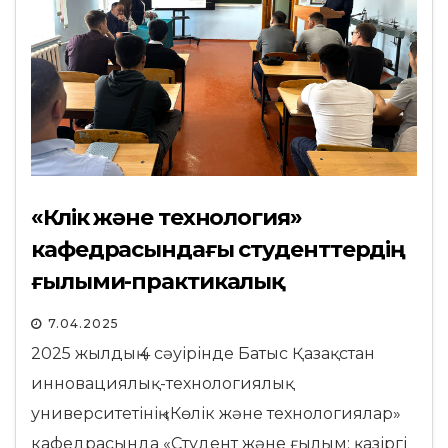
«Көлік және технология»
кафедрасындағы студенттердің
ғылыми-практикалық
конференциясы
7.04.2025
2025 жылдың 4 сәуірінде Батыс Қазақстан
инновациялық-технологиялық
университетінің «Көлік және технологиялар»
кафедрасында «Студент және ғылым: қазіргі