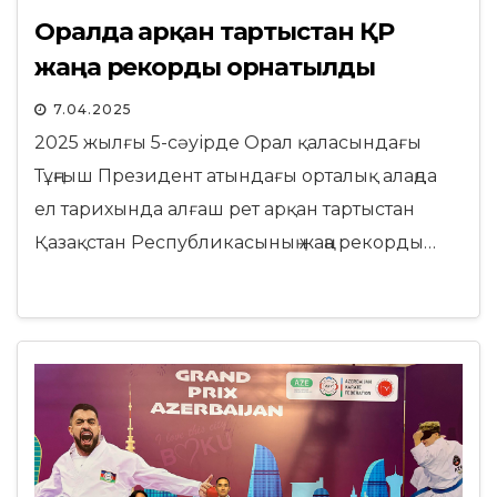
Оралда арқан тартыстан ҚР
жаңа рекорды орнатылды
7.04.2025
2025 жылғы 5-сәуірде Орал қаласындағы
Тұңғыш Президент атындағы орталық алаңда
ел тарихында алғаш рет арқан тартыстан
Қазақстан Республикасының жаңа рекорды…