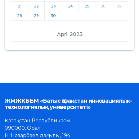
21
22
23
24
25
26
27
28
29
30
April 2025
ЖМЖКББМ «Батыс Қазақстан инновациялық-
технологиялық университеті»
Қазақстан Республикасы
090000, Орал
Н. Назарбаев даңғылы, 194