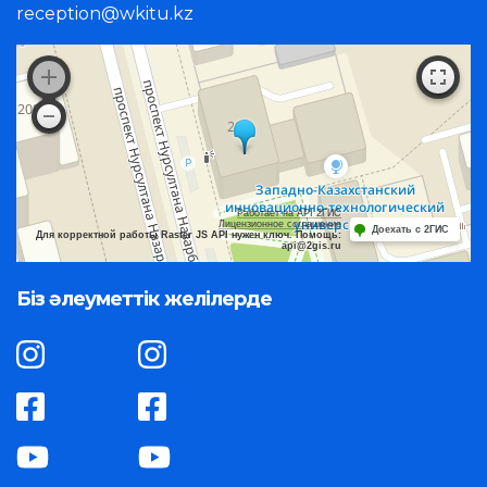
reception@wkitu.kz
Работает на API 2ГИС
Лицензионное соглашение
Доехать с 2ГИС
Для корректной работы Raster JS API нужен ключ. Помощь:
api@2gis.ru
Біз әлеуметтік желілерде