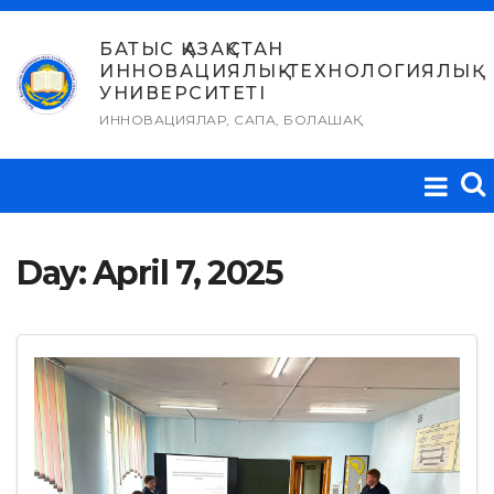
Skip
to
БАТЫС ҚАЗАҚСТАН
ИННОВАЦИЯЛЫҚ-ТЕХНОЛОГИЯЛЫҚ
content
УНИВЕРСИТЕТІ
ИННОВАЦИЯЛАР, САПА, БОЛАШАҚ
Day:
April 7, 2025