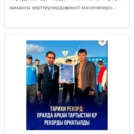
заманғы зерттеулердің өзекті мәселелері»…