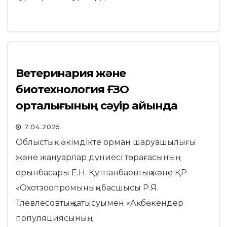
Ветеринария және
биотехнология ҒЗО
орталығының сәуір айында
атқарылған жұмыстары туралы
7.04.2025
ақпарат
Облыстық әкімдікте орман шаруашылығы
және жануарлар дүниесі төрағасының
орынбасары Е.Н. Құтпанбаевтың және ҚР
«Охотзоопромының» басшысы Р.Я.
Тлевлесовтың қатысуымен «Ақбөкендер
популяциясының…