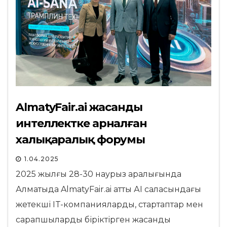
AlmatyFair.ai жасанды
интеллектке арналған
халықаралық форумы
1.04.2025
2025 жылғы 28-30 наурыз аралығында
Алматыда AlmatyFair.ai атты АІ саласындағы
жетекші IT-компанияларды, стартаптар мен
сарапшыларды біріктірген жасанды