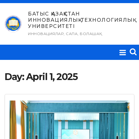
Skip
to
БАТЫС ҚАЗАҚСТАН
ИННОВАЦИЯЛЫҚ-ТЕХНОЛОГИЯЛЫҚ
content
УНИВЕРСИТЕТІ
ИННОВАЦИЯЛАР, САПА, БОЛАШАҚ
Day:
April 1, 2025