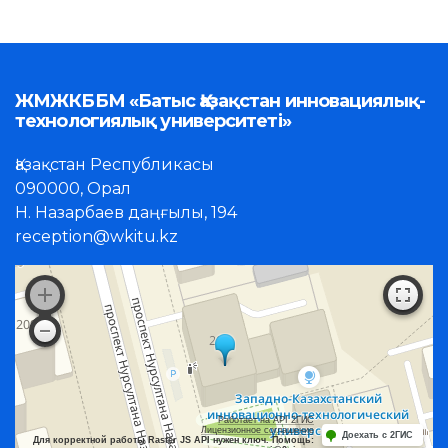
ЖМЖКББМ «Батыс Қазақстан инновациялық-
технологиялық университеті»
Қазақстан Республикасы
090000, Орал
Н. Назарбаев даңғылы, 194
reception@wkitu.kz
Работает на API 2ГИС
Лицензионное соглашение
Доехать с 2ГИС
Для корректной работы Raster JS API нужен ключ. Помощь: