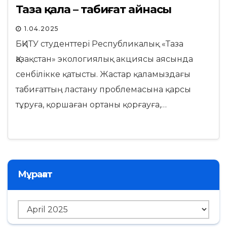
Таза қала – табиғат айнасы
1.04.2025
БҚИТУ студенттері Республикалық «Таза
Қазақстан» экологиялық акциясы аясында
сенбілікке қатысты. Жастар қаламыздағы
табиғаттың ластану проблемасына қарсы
тұруға, қоршаған ортаны қорғауға,…
Мұрағат
Мұрағат