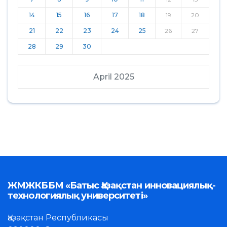
14
15
16
17
18
19
20
21
22
23
24
25
26
27
28
29
30
April 2025
ЖМЖКББМ «Батыс Қазақстан инновациялық-
технологиялық университеті»
Қазақстан Республикасы