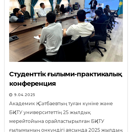
Студенттік ғылыми-практикалық
конференция
9.04.2025
Академик Қ. Сәтбаевтың туған күніне және
БҚИТУ университеттің 25 жылдық
мерейтойына орайластырылған БҚИТУ
ғылымының онкүндігі аясында 2025 жылдың