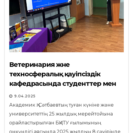
Ветеринария және
техносфералық қауіпсіздік
кафедрасында студенттер мен
магистранттардың
9.04.2025
конференциясы өтті
Академик Қ. Сәтбаевтың туған күніне және
университеттің 25 жылдық мерейтойына
орайластырылған БҚИТУ ғылымының
онкүндігі аясында 2025 жылдың 8 сәуірінде