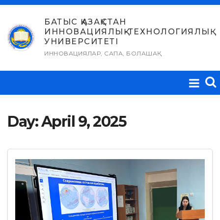
Skip
to
БАТЫС ҚАЗАҚСТАН
ИННОВАЦИЯЛЫҚ-ТЕХНОЛОГИЯЛЫҚ
content
УНИВЕРСИТЕТІ
ИННОВАЦИЯЛАР, САПА, БОЛАШАҚ
Day:
April 9, 2025