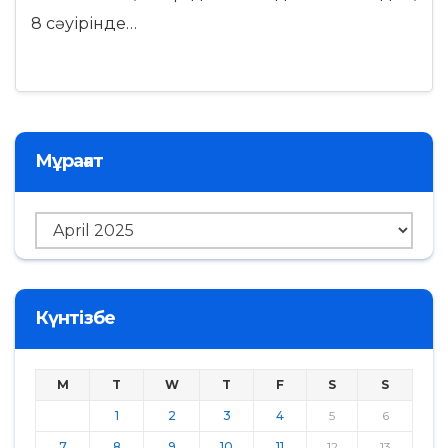
8 сәуірінде…
Мұрағат
Мұрағат
Күнтізбе
M
T
W
T
F
S
S
1
2
3
4
5
6
7
8
9
10
11
12
13