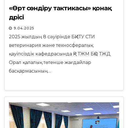
«Өрт сөндіру тактикасы» қонақ
дәрісі
9.04.2025
2025 жылдың 8 сәуірінде БҚИТУ СТИ
ветеринария және техносфералық
қауіпсіздік кафедрасында ҚР ТЖМ БҚО ТЖД
Орал қалалық төтенше жағдайлар
басқармасының…