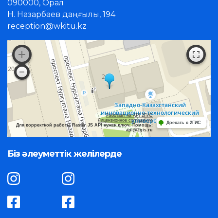
090000, Орал
Н. Назарбаев даңғылы, 194
reception@wkitu.kz
Работает на API 2ГИС
Лицензионное соглашение
Доехать с 2ГИС
Для корректной работы Raster JS API нужен ключ. Помощь:
api@2gis.ru
Біз әлеуметтік желілерде