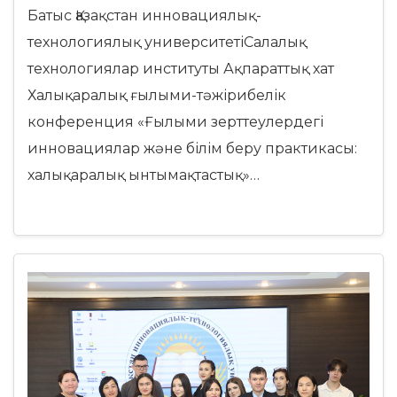
Батыс Қазақстан инновациялық-
технологиялық университетіСалалық
технологиялар институты Ақпараттық хат
Халықаралық ғылыми-тәжірибелік
конференция «Ғылыми зерттеулердегі
инновациялар және білім беру практикасы:
халықаралық ынтымақтастық»…