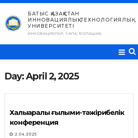
Skip
to
БАТЫС ҚАЗАҚСТАН
ИННОВАЦИЯЛЫҚ-ТЕХНОЛОГИЯЛЫҚ
content
УНИВЕРСИТЕТІ
ИННОВАЦИЯЛАР, САПА, БОЛАШАҚ
Day:
April 2, 2025
Халықаралық ғылыми-тәжірибелік
конференция
2.04.2025