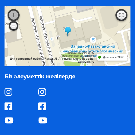
Работает на API 2ГИС
Лицензионное соглашение
Доехать с 2ГИС
Для корректной работы Raster JS API нужен ключ. Помощь:
api@2gis.ru
Біз әлеуметтік желілерде