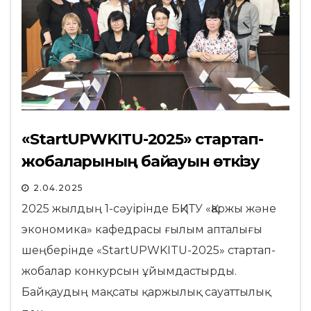
«StartUPWKITU-2025» стартап-
жобаларының байқауын өткізу
2.04.2025
2025 жылдың 1-сәуірінде БҚИТУ «Қаржы және
экономика» кафедрасы ғылым апталығы
шеңберінде «StartUPWKITU-2025» стартап-
жобалар конкурсын ұйымдастырды.
Байқаудың мақсаты қаржылық сауаттылық