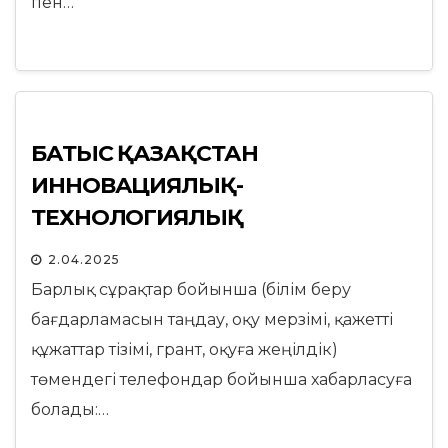
пен…
БАТЫС ҚАЗАҚСТАН
ИННОВАЦИЯЛЫҚ-
ТЕХНОЛОГИЯЛЫҚ
УНИВЕРСИТЕТІНІҢ ҚАБЫЛДАУ
2.04.2025
КОМИССИЯСЫ
Барлық сұрақтар бойынша (білім беру
бағдарламасын таңдау, оқу мерзімі, қажетті
құжаттар тізімі, грант, оқуға жеңілдік)
төмендегі телефондар бойынша хабарласуға
болады:…