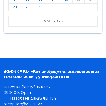
28
29
30
April 2025
ЖМЖКББМ «Батыс Қазақстан инновациялық-
технологиялық университеті»
Қазақстан Республикасы
090000, Орал
Н. Назарбаев даңғылы, 194
reception@wkitu.kz