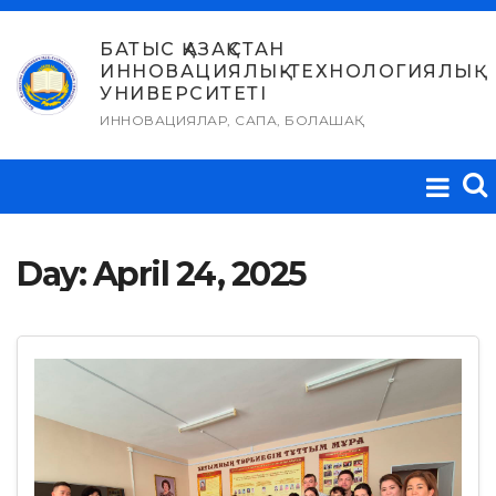
Skip
to
БАТЫС ҚАЗАҚСТАН
ИННОВАЦИЯЛЫҚ-ТЕХНОЛОГИЯЛЫҚ
content
УНИВЕРСИТЕТІ
ИННОВАЦИЯЛАР, САПА, БОЛАШАҚ
Day:
April 24, 2025