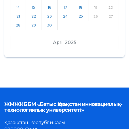
14
15
16
17
18
19
20
21
22
23
24
25
26
27
28
29
30
April 2025
ЖМЖКББМ «Батыс Қазақстан инновациялық-
технологиялық университеті»
Қазақстан Республикасы