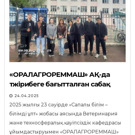
«ОРАЛАГРОРЕММАШ» АҚ-да
тәжірибеге бағытталған сабақ
24.04.2025
2025 жылғы 23 сәуірде «Сапалы білім –
білімді ұлт» жобасы аясында Ветеринария
және техносфералық қауіпсіздік кафедрасы
ұйымдастыруымен «ОРАЛАГРОРЕММАШ»