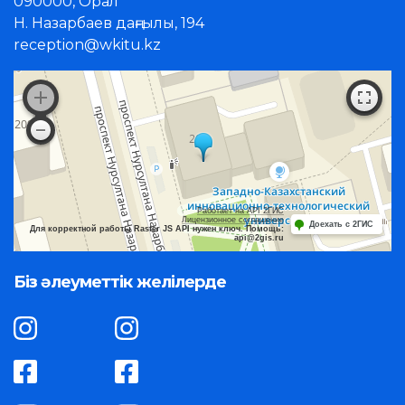
090000, Орал
Н. Назарбаев даңғылы, 194
reception@wkitu.kz
Работает на API 2ГИС
Лицензионное соглашение
Доехать с 2ГИС
Для корректной работы Raster JS API нужен ключ. Помощь:
api@2gis.ru
Біз әлеуметтік желілерде