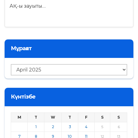
АҚ-ы зауыты…
Мұрағат
Мұрағат
Күнтізбе
M
T
W
T
F
S
S
1
2
3
4
5
6
7
8
9
10
11
12
13