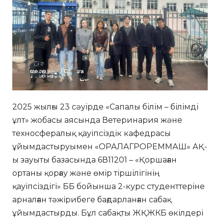
2025 жылғы 23 сәуірде «Сапалы білім – білімді
ұлт» жобасы аясында Ветеринария және
техносфералық қауіпсіздік кафедрасы
ұйымдастыруымен «ОРАЛАГРОРЕММАШ» АҚ-
ы зауыты базасында 6В11201 – «Қоршаған
ортаны қорғау және өмір тіршілігінің
қауіпсіздігі» ББ бойынша 2-курс студенттеріне
арналған тәжірибеге бағдарланған сабақ
ұйымдастырды. Бұл сабақты ЖҚЖКБ өкілдері