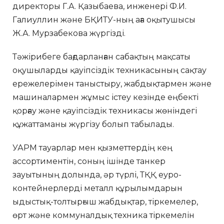
директоры Г.А. Қазыбаева, инженері Ф.И.
Галиуллин және БҚИТУ-ның аға оқытушысы
Ж.А. Мурзабекова жүргізді.
Тәжірибеге бағдарланған сабақтың мақсаты
оқушыларды қауіпсіздік техникасының сақтау
ережелерімен таныстыру, жабдықтармен және
машиналармен жұмыс істеу кезінде еңбекті
қорғау және қауіпсіздік техникасы жөніндегі
құжаттаманы жүргізу болып табылады.
УАРМ тауарлар мен қызметтердің кең
ассортиментін, соның ішінде танкер
зауытының долында, әр түрлі, ТҚҚ еуро-
контейнерлерді металл құрылымдарын
ыдыстық-толтырғыш жабдықтар, тіркемелер,
өрт және коммуналдық техника тіркемелін