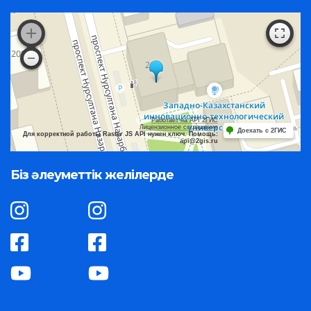
Работает на API 2ГИС
Лицензионное соглашение
Доехать с 2ГИС
Для корректной работы Raster JS API нужен ключ. Помощь:
api@2gis.ru
Біз әлеуметтік желілерде