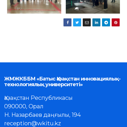
ЖМЖКББМ «Батыс Қазақстан инновациялық-
технологиялық университеті»
Қазақстан Республикасы
090000, Орал
Н. Назарбаев даңғылы, 194
reception@wkitu.kz