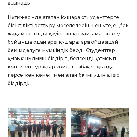
ұсынады.
Нәтижесінде аталған іс-шара стиуденттерге
біліктілікті арттыру мәселелерін шешуге, еңбек
жағдайларында қауіпсіздікті қамтамасыз ету
бойынша одан арғы іс-шараларға ойдағыдай
бейімделуге мүмкіндік берді. Студенттер
қызығушылығын білдіріп, белсенді қатысып,
көптеген сұрақтар қойды, сабақ соңында
көрсеткен көмегі мен алған білімі үшін алғыс
білдірді.