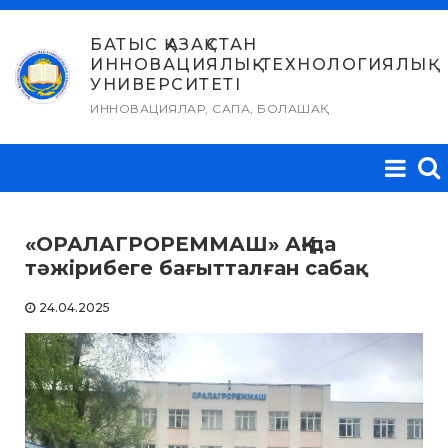
Skip
to
БАТЫС ҚАЗАҚСТАН
ИННОВАЦИЯЛЫҚ-ТЕХНОЛОГИЯЛЫҚ
content
УНИВЕРСИТЕТІ
ИННОВАЦИЯЛАР, САПА, БОЛАШАҚ
«ОРАЛАГРОРЕММАШ» АҚ-да
тәжірибеге бағытталған сабақ
24.04.2025