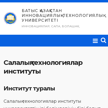
Skip
to
БАТЫС ҚАЗАҚСТАН
ИННОВАЦИЯЛЫҚ-ТЕХНОЛОГИЯЛЫҚ
content
УНИВЕРСИТЕТІ
ИННОВАЦИЯЛАР, САПА, БОЛАШАҚ
Салалық технологиялар
институты
Институт туралы
Салалық технологиялар институты