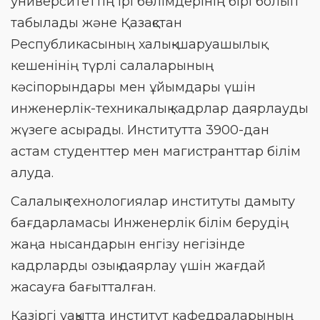
университеттің ірі бөлімдерінің бірі болып
табылады және Қазақстан
Республикасының халық-шаруашылық
кешенінің түрлі салаларының
кәсіпорындары мен ұйымдары үшін
инженерлік-техникалық кадрлар даярлауды
жүзеге асырады. Институтта 3900-дан
астам студенттер мен магистранттар білім
алуда.
Салалық технологиялар институты дамыту
бағдарламасы Инженерлік білім берудің
жаңа нысандарын енгізу негізінде
кадрларды озық даярлау үшін жағдай
жасауға бағытталған.
Қазіргі уақытта институт кафедраларының