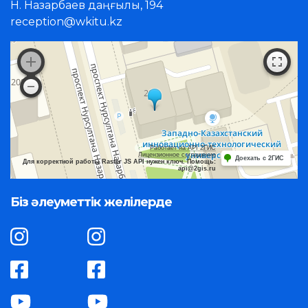
Н. Назарбаев даңғылы, 194
reception@wkitu.kz
Работает на API 2ГИС
Лицензионное соглашение
Доехать с 2ГИС
Для корректной работы Raster JS API нужен ключ. Помощь:
api@2gis.ru
Біз әлеуметтік желілерде