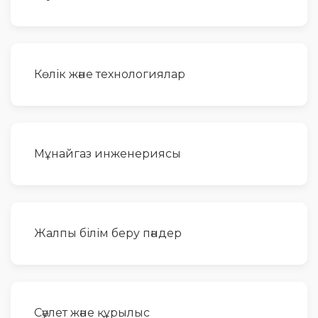
Көлік және технологиялар
Мұнайгаз инженериясы
Жалпы білім беру пәндер
Сәулет және құрылыс