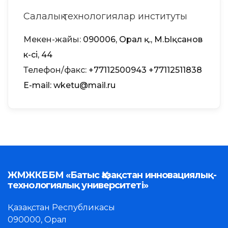
Салалық технологиялар институты
Мекен-жайы:
090006, Орал қ., М.Ықсанов
к-сі, 44
Телефон/факс:
+77112500943
+77112511838
Е-mail: wketu@mail.ru
ЖМЖКББМ «Батыс Қазақстан инновациялық-
технологиялық университеті»
Қазақстан Республикасы
090000, Орал