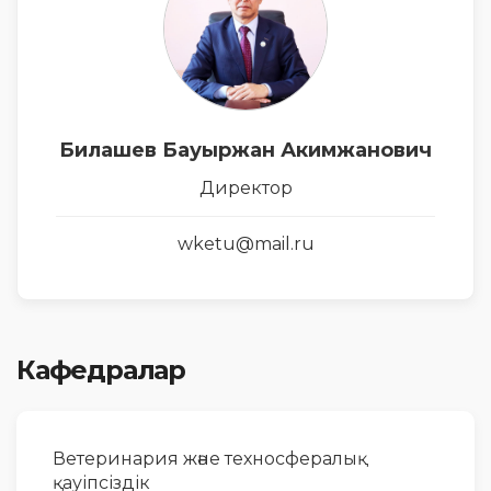
Билашев Бауыржан Акимжанович
Директор
wketu@mail.ru
Кафедралар
Ветеринария және техносфералық
қауіпсіздік