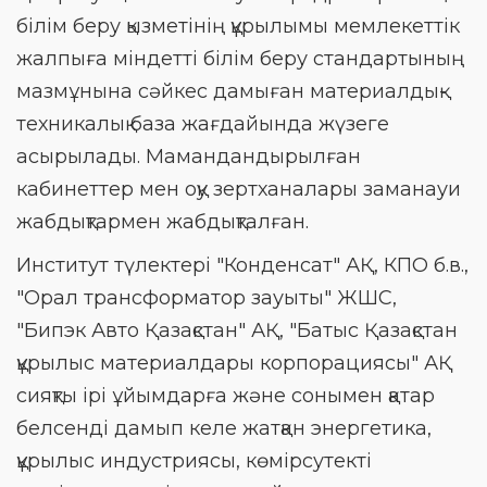
білім беру қызметінің құрылымы мемлекеттік
жалпыға міндетті білім беру стандартының
мазмұнына сәйкес дамыған материалдық-
техникалық база жағдайында жүзеге
асырылады. Мамандандырылған
кабинеттер мен оқу зертханалары заманауи
жабдықтармен жабдықталған.
Институт түлектері "Конденсат" АҚ, КПО б.в.,
"Орал трансформатор зауыты" ЖШС,
"Бипэк Авто Қазақстан" АҚ, "Батыс Қазақстан
құрылыс материалдары корпорациясы" АҚ
сияқты ірі ұйымдарға және сонымен қатар
белсенді дамып келе жатқан энергетика,
құрылыс индустриясы, көмірсутекті