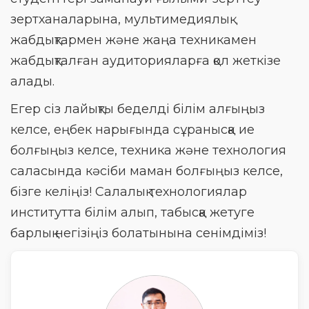
зертханаларына, мультимедиялық
жабдықтармен және жаңа техникамен
жабдықталған аудиторияларға қол жеткізе
алады.
Егер сіз лайықты беделді білім алғыңыз
келсе, еңбек нарығында сұранысқа ие
болғыңыз келсе, техника және технология
саласында кәсіби маман болғыңыз келсе,
бізге келіңіз! Салалық технологиялар
институтта білім алып, табысқа жетуге
барлық негізіңіз болатынына сенімдіміз!