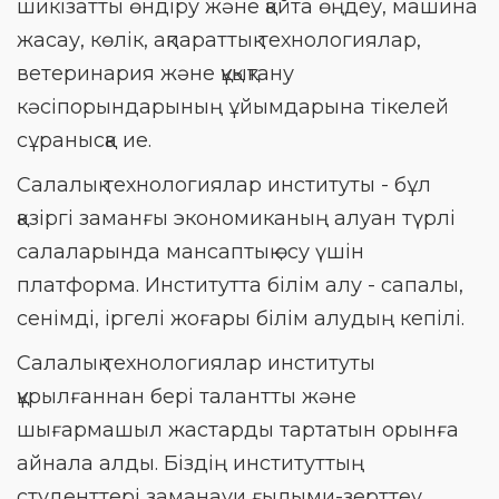
шикізатты өндіру және қайта өңдеу, машина
жасау, көлік, ақпараттық технологиялар,
ветеринария және құқықтану
кәсіпорындарының ұйымдарына тікелей
сұранысқа ие.
Салалық технологиялар институты - бұл
қазіргі заманғы экономиканың алуан түрлі
салаларында мансаптық өсу үшін
платформа. Институтта білім алу - сапалы,
сенімді, іргелі жоғары білім алудың кепілі.
Салалық технологиялар институты
құрылғаннан бері талантты және
шығармашыл жастарды тартатын орынға
айнала алды. Біздің институттың
студенттері заманауи ғылыми-зерттеу