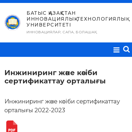
Skip
to
БАТЫС ҚАЗАҚСТАН
ИННОВАЦИЯЛЫҚ-ТЕХНОЛОГИЯЛЫҚ
content
УНИВЕРСИТЕТІ
ИННОВАЦИЯЛАР, САПА, БОЛАШАҚ
Инжиниринг және кәсіби
сертификаттау орталығы
Инжиниринг және кәсіби сертификаттау
орталығы 2022-2023