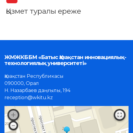
Қызмет туралы ереже
ЖМЖКББМ «Батыс Қазақстан инновациялық-
технологиялық университеті»
Қазақстан Республикасы
090000, Орал
Н. Назарбаев даңғылы, 194
reception@wkitu.kz