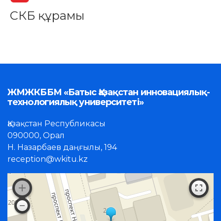
СКБ құрамы
ЖМЖКББМ «Батыс Қазақстан инновациялық-
технологиялық университеті»
Қазақстан Республикасы
090000, Орал
Н. Назарбаев даңғылы, 194
reception@wkitu.kz