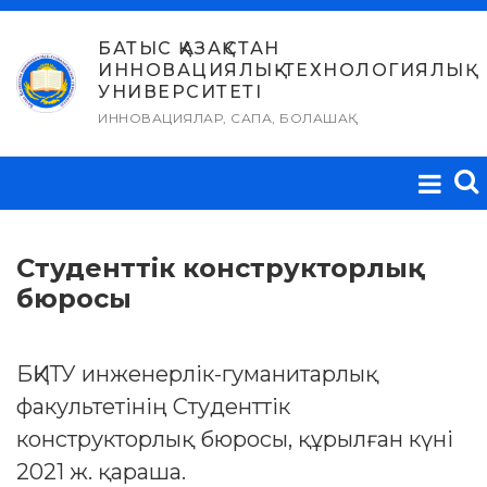
Skip
to
БАТЫС ҚАЗАҚСТАН
ИННОВАЦИЯЛЫҚ-ТЕХНОЛОГИЯЛЫҚ
content
УНИВЕРСИТЕТІ
ИННОВАЦИЯЛАР, САПА, БОЛАШАҚ
Студенттік конструкторлық
бюросы
БҚИТУ инженерлік-гуманитарлық
факультетінің Студенттік
конструкторлық бюросы, құрылған күні
2021 ж. қараша.