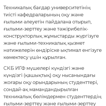
Техникалық бағдар университетінің
тиісті кафедраларының оқу және
ғылыми әлеуетін пайдалана отырып,
ғылыми-зерттеу және тәжірибелік-
конструкторлық жұмыстарды жүргізуге
және ғылыми-техникалық қызмет
нәтижелерін өндіріске ықтимал енгізуге
көмектесу үшін құрылған.
СКБ ИГФ мүшелері күндізгі және
күндізгі (қашықтық) оқу нысанындағы
жоғары оқу орындарының студенттері,
сондай-ақ мамандандырылған
техникалық бөлімдермен студенттердің
ғылыми-зерттеу және ғылыми-зерттеу