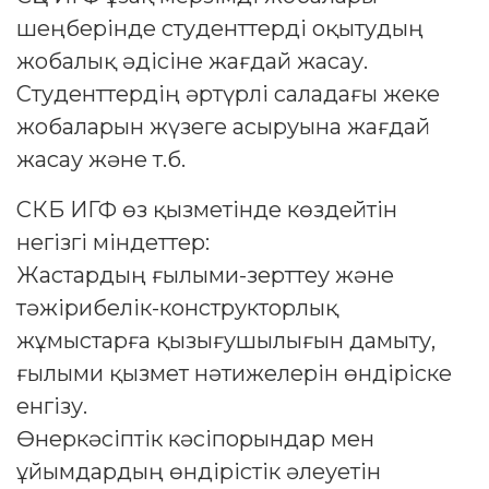
шеңберінде студенттерді оқытудың
жобалық әдісіне жағдай жасау.
Студенттердің әртүрлі саладағы жеке
жобаларын жүзеге асыруына жағдай
жасау және т.б.
СКБ ИГФ өз қызметінде көздейтін
негізгі міндеттер:
Жастардың ғылыми-зерттеу және
тәжірибелік-конструкторлық
жұмыстарға қызығушылығын дамыту,
ғылыми қызмет нәтижелерін өндіріске
енгізу.
Өнеркәсіптік кәсіпорындар мен
ұйымдардың өндірістік әлеуетін