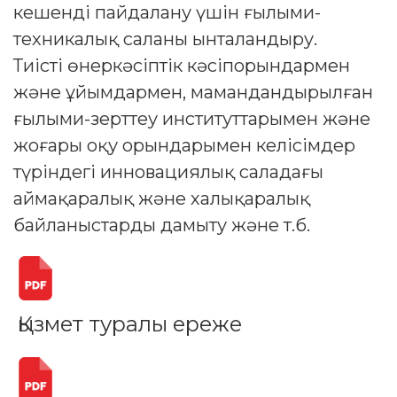
кешенді пайдалану үшін ғылыми-
техникалық саланы ынталандыру.
Тиісті өнеркәсіптік кәсіпорындармен
және ұйымдармен, мамандандырылған
ғылыми-зерттеу институттарымен және
жоғары оқу орындарымен келісімдер
түріндегі инновациялық саладағы
аймақаралық және халықаралық
байланыстарды дамыту және т.б.
Қызмет туралы ереже