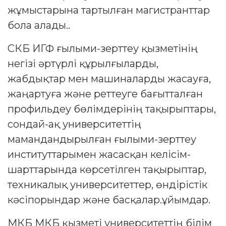
жұмыстарына тартылған магистранттар
бола алады..
СКБ ИГФ ғылыми-зерттеу қызметінің
негізі әртүрлі құрылғыларды,
жабдықтар мен машиналарды жасауға,
жаңартуға және реттеуге бағытталған
профильдеу бөлімдерінің тақырыптары,
сондай-ақ университеттің
мамандандырылған ғылыми-зерттеу
институттарымен жасасқан келісім-
шарттарында көрсетілген тақырыптар,
техникалық университеттер, өндірістік
кәсіпорындар және басқалар.ұйымдар.
МКБ МКБ қызметі университеттің білім