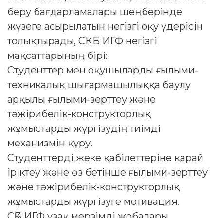
беру бағдарламалары шеңберінде
жүзеге асырылатын негізгі оқу үдерісін
толықтырады, СКБ ИГФ негізгі
мақсаттарының бірі:
Студенттер мен оқушыларды ғылыми-
техникалық шығармашылыққа баулу
арқылы ғылыми-зерттеу және
тәжірибелік-конструкторлық
жұмыстарды жүргізудің тиімді
механизмін құру.
Студенттерді жеке қабілеттеріне қарай
іріктеу және өз бетінше ғылыми-зерттеу
және тәжірибелік-конструкторлық
жұмыстарды жүргізуге мотивация.
СҚБ ИГФ ұзақ мерзімді жобалары