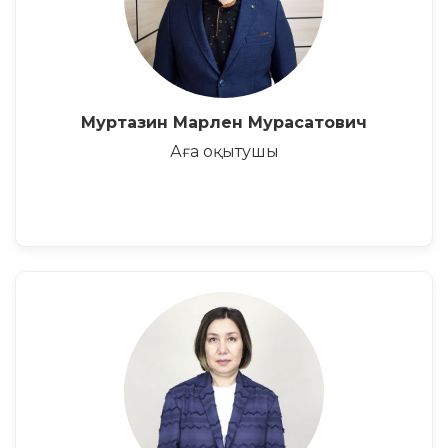
Муртазин Марлен Мурасатович
Аға оқытушы