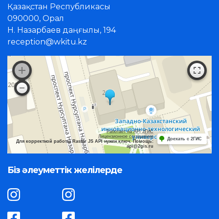
Қазақстан Республикасы
090000, Орал
Н. Назарбаев даңғылы, 194
reception@wkitu.kz
Работает на API 2ГИС
Лицензионное соглашение
Доехать с 2ГИС
Для корректной работы Raster JS API нужен ключ. Помощь:
api@2gis.ru
Біз әлеуметтік желілерде