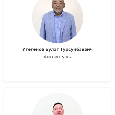
Утегенов Булат Турсунбаевич
Аға оқытушы