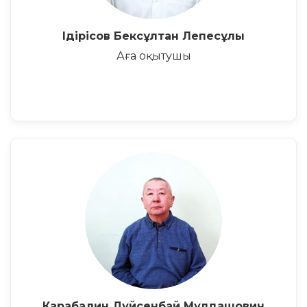
Ідірісов Бексұлтан Лепесұлы
Аға оқытушы
Карабалин Дуйсенбай Мулдашович