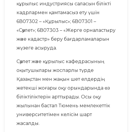
құрылыс индустриясы саласын білікті
кадрлармен қамтамасыз ету үшін
6В07302 – «Құрылыс»; 6В07301 –
«Сәулет»; 6В07303 – «Жерге орналастыру
және кадастр» беру бағдарламаларын
жүзеге асыруда.
Сәулет және құрылыс кафедрасының
оқытушылары жоспарлы түрде
Қазақстан мен жақын шет елдердің
жетекші жоғары оқу орындарында өз
біліктіліктерін арттырады. Осы оқу
жылынан бастап Тюмень мемлекеттік
университетімен келісім шарт
жасалды.