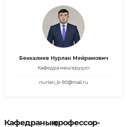
Беккалиев Нурлан Мейрамович
Кафедра меңгерушісі
nurlan_b-90@mail.ru
Кафедраның профессор-