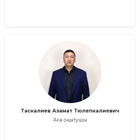
Таскалиев Азамат Тюлепкалиевич
Аға оқытушы