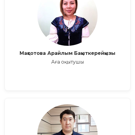
Мақсотова Арайлым Бақыткерейқызы
Аға оқытушы