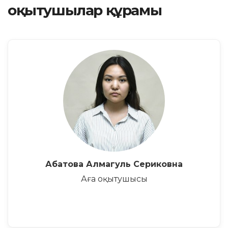
оқытушылар құрамы
Абатова Алмагуль Сериковна
Аға оқытушысы