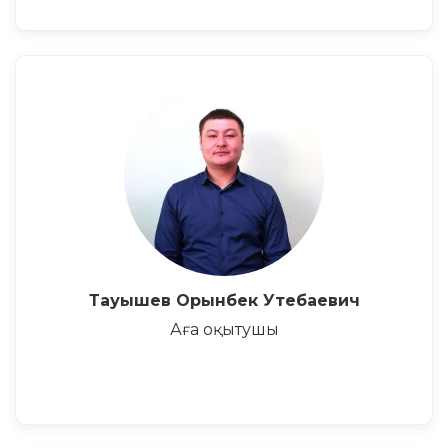
Тауышев Орынбек Утебаевич
Аға оқытушы