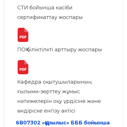
СТИ бойынша кәсіби
сертификаттау жоспары
ПОҚ біліктілкті арттыру жоспары
Кафедра оқытушыларының
ғылыми-зерттеу жұмыс
нәтижелерін оқу үрдісіне және
өндіріске енгізу актісі
6В07302 «Құрылыс» БББ бойынша