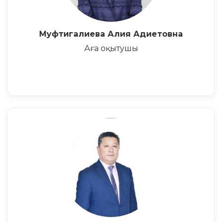
Муфтигалиева Алия Адиетовна
Аға оқытушы