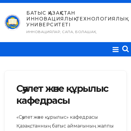
Skip
to
БАТЫС ҚАЗАҚСТАН
ИННОВАЦИЯЛЫҚ-ТЕХНОЛОГИЯЛЫҚ
content
УНИВЕРСИТЕТІ
ИННОВАЦИЯЛАР, САПА, БОЛАШАҚ
Сәулет және құрылыс
кафедрасы
«Сәулет және құрылыс» кафедрасы
Қазақстанның батыс аймағының жалпы