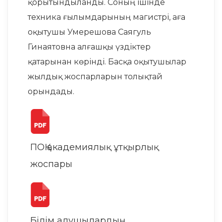
қорытындыланды. Соның ішінде
техника ғылымдарының магистрі, аға
оқытушы Умерешова Саягуль
Гинаятовна алғашқы үздіктер
қатарынан көрінді. Басқа оқытушылар
жылдық жоспарларын толықтай
орындады.
ПОҚ академиялық ұтқырлық
жоспары
Білім алушылардың