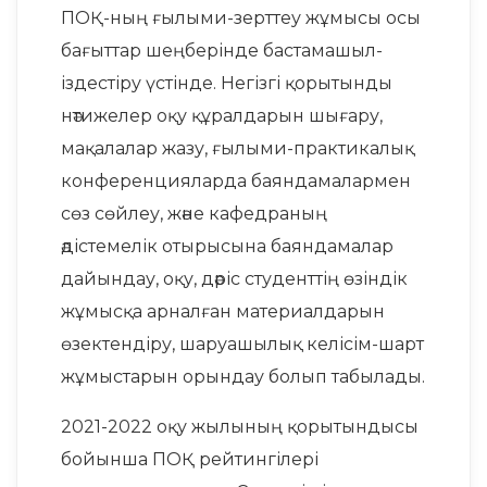
ПОҚ-ның ғылыми-зерттеу жұмысы осы
бағыттар шеңберінде бастамашыл-
іздестіру үстінде. Негізгі қорытынды
нәтижелер оқу құралдарын шығару,
мақалалар жазу, ғылыми-практикалық
конференцияларда баяндамалармен
сөз сөйлеу, және кафедраның
әдістемелік отырысына баяндамалар
дайындау, оқу, дәріс студенттің өзіндік
жұмысқа арналған материалдарын
өзектендіру, шаруашылық келісім-шарт
жұмыстарын орындау болып табылады.
2021-2022 оқу жылының қорытындысы
бойынша ПОҚ рейтингілері