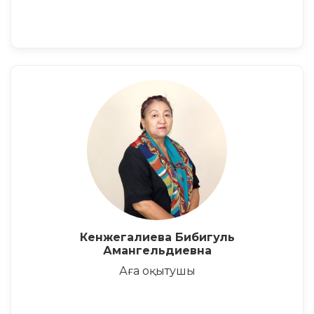
Кенжегалиева Бибигуль
Амангельдиевна
Аға оқытушы