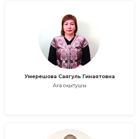
Умерешова Саягуль Гинаятовна
Аға оқытушы