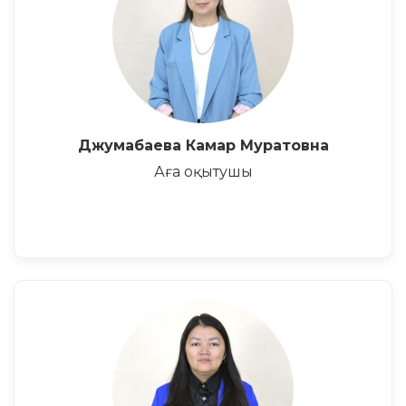
Джумабаева Камар Муратовна
Аға оқытушы