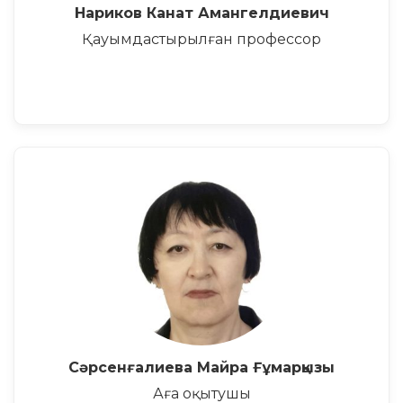
Нариков Канат Амангелдиевич
Қауымдастырылған профессор
Сәрсенғалиева Майра Ғұмарқызы
Аға оқытушы