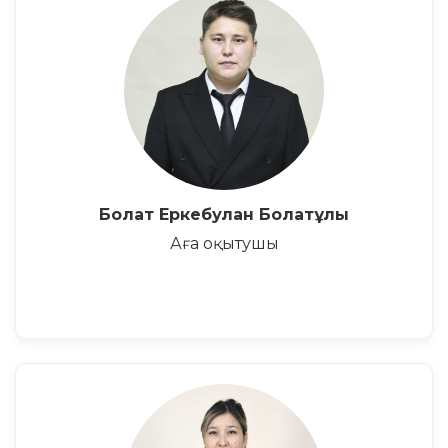
Болат Еркебулан Болатұлы
Аға оқытушы