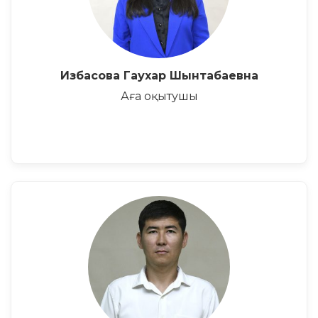
Избасова Гаухар Шынтабаевна
Аға оқытушы