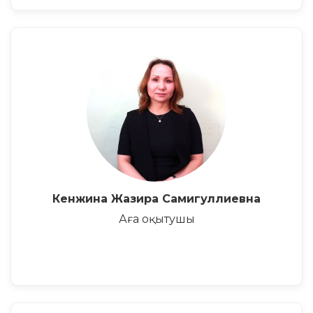
Кенжина Жазира Самигуллиевна
Аға оқытушы