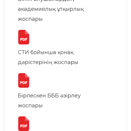
академиялық ұтқырлық
жоспары
СТИ бойынша қонақ
дәрістерінің жоспары
Бірлескен БББ әзірлеу
жоспары