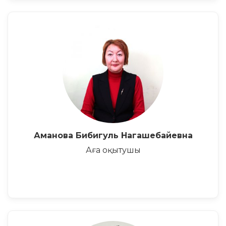
Аманова Бибигуль Нагашебайевна
Аға оқытушы