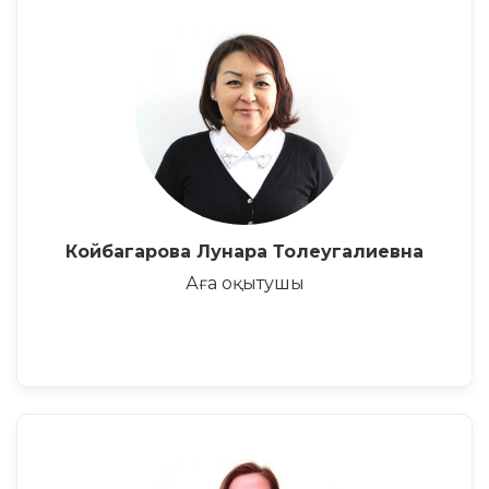
Койбагарова Лунара Толеугалиевна
Аға оқытушы