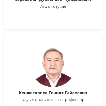
Аға оқытушы
Кенжегалиев Гиният Гайсеевич
Қауымдастырылған профессор