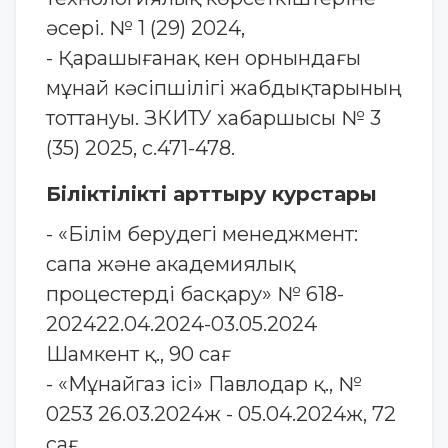
әсері. № 1 (29) 2024,
- Қарашығанақ кен орнындағы
мұнай кәсіпшілігі жабдықтарының
тоттануы. ЗКИТУ хабаршысы № 3
(35) 2025, с.471-478.
Біліктілікті арттыру курстары
- «Білім берудегі менеджмент:
сапа және академиялық
процестерді басқару» № 618-
202422.04.2024-03.05.2024
Шамкент қ., 90 сағ
- «Мұнайгаз ісі» Павлодар қ., №
0253 26.03.2024ж - 05.04.2024ж, 72
сағ.