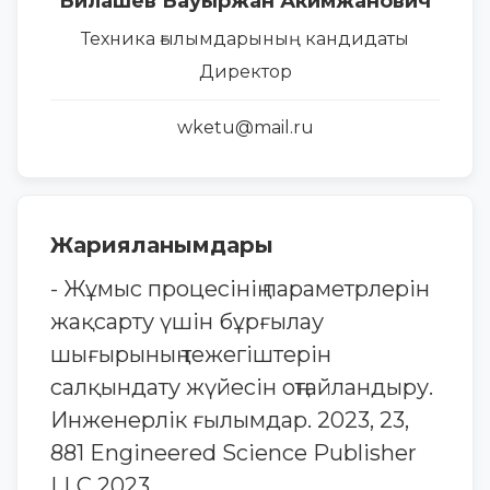
Билашев Бауыржан Акимжанович
Техника ғылымдарының кандидаты
Директор
wketu@mail.ru
Жарияланымдары
- Жұмыс процесінің параметрлерін
жақсарту үшін бұрғылау
шығырының тежегіштерін
салқындату жүйесін оңтайландыру.
Инженерлік ғылымдар. 2023, 23,
881 Engineered Science Publisher
LLC 2023.