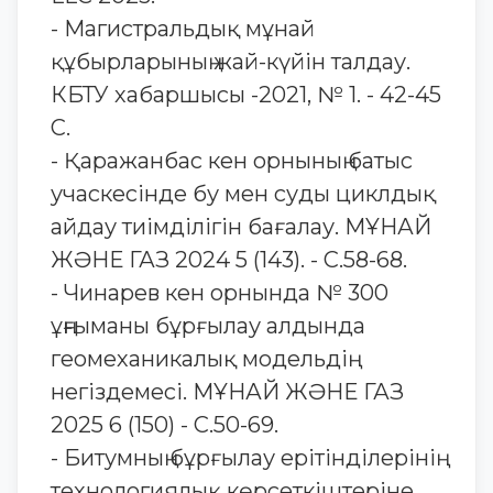
- Магистральдық мұнай
құбырларының жай-күйін талдау.
КБТУ хабаршысы -2021, № 1. - 42-45
С.
- Қаражанбас кен орнының батыс
учаскесінде бу мен суды циклдық
айдау тиімділігін бағалау. МҰНАЙ
ЖӘНЕ ГАЗ 2024 5 (143). - С.58-68.
- Чинарев кен орнында № 300
ұңғыманы бұрғылау алдында
геомеханикалық модельдің
негіздемесі. МҰНАЙ ЖӘНЕ ГАЗ
2025 6 (150) - С.50-69.
- Битумның бұрғылау ерітінділерінің
технологиялық көрсеткіштеріне