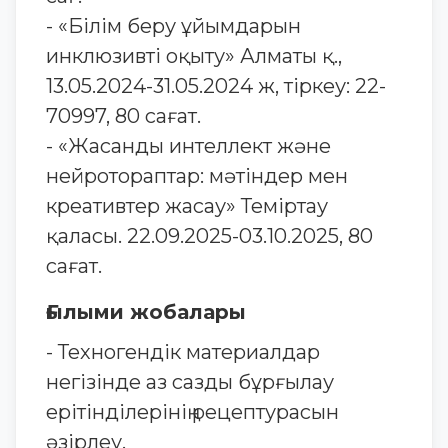
- «Білім беру ұйымдарын
инклюзивті оқыту» Алматы қ.,
13.05.2024-31.05.2024 ж, тіркеу: 22-
70997, 80 сағат.
- «Жасанды интеллект және
нейротораптар: мәтіндер мен
креативтер жасау» Теміртау
қаласы. 22.09.2025-03.10.2025, 80
сағат.
Ғылыми жобалары
- Техногендiк материалдар
негiзiнде аз сазды бұрғылау
ерiтiндiлерiнiң рецептурасын
әзiрлеу.