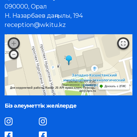
090000, Орал
Н. Назарбаев даңғылы, 194
reception@wkitu.kz
Работает на API 2ГИС
Лицензионное соглашение
Доехать с 2ГИС
Для корректной работы Raster JS API нужен ключ. Помощь:
api@2gis.ru
Біз әлеуметтік желілерде