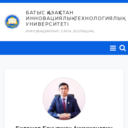
Skip
to
БАТЫС ҚАЗАҚСТАН
ИННОВАЦИЯЛЫҚ-ТЕХНОЛОГИЯЛЫҚ
content
УНИВЕРСИТЕТІ
ИННОВАЦИЯЛАР, САПА, БОЛАШАҚ