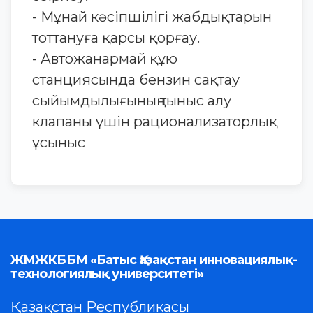
- Мұнай кәсiпшiлiгi жабдықтарын
тоттануға қарсы қорғау.
- Автожанармай құю
станциясында бензин сақтау
сыйымдылығының тыныс алу
клапаны үшін рационализаторлық
ұсыныс
ЖМЖКББМ «Батыс Қазақстан инновациялық-
технологиялық университеті»
Қазақстан Республикасы