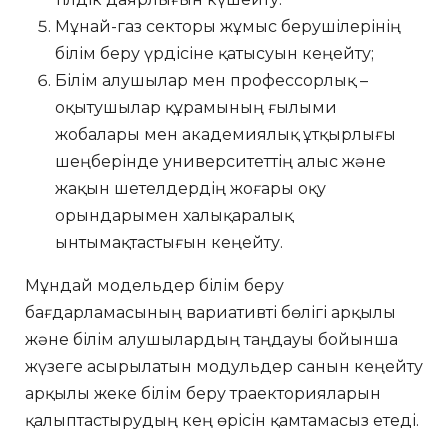
Мұнай-газ секторы жұмыс берушілерінің
білім беру үрдісіне қатысуын кеңейту;
Білім алушылар мен профессорлық –
оқытушылар құрамының ғылыми
жобалары мен академиялық ұтқырлығы
шеңберінде университеттің алыс және
жақын шетелдердің жоғары оқу
орындарымен халықаралық
ынтымақтастығын кеңейту.
Мұндай модельдер білім беру
бағдарламасының вариативті бөлігі арқылы
және білім алушылардың таңдауы бойынша
жүзеге асырылатын модульдер санын кеңейту
арқылы жеке білім беру траекторияларын
қалыптастырудың кең өрісін қамтамасыз етеді.