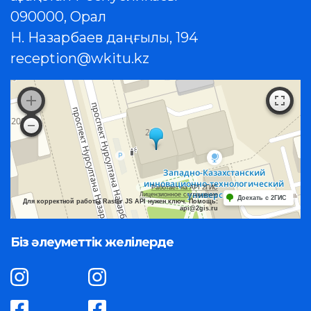
090000, Орал
Н. Назарбаев даңғылы, 194
reception@wkitu.kz
Работает на API 2ГИС
Лицензионное соглашение
Доехать с 2ГИС
Для корректной работы Raster JS API нужен ключ. Помощь:
api@2gis.ru
Біз әлеуметтік желілерде