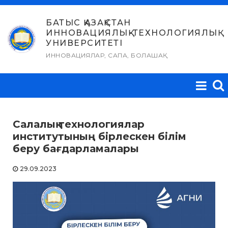
Skip
to
БАТЫС ҚАЗАҚСТАН
ИННОВАЦИЯЛЫҚ-ТЕХНОЛОГИЯЛЫҚ
content
УНИВЕРСИТЕТІ
ИННОВАЦИЯЛАР, САПА, БОЛАШАҚ
Салалық технологиялар
институтының бірлескен білім
беру бағдарламалары
29.09.2023