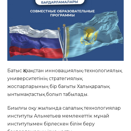
Батыс Қазақстан инновациялық-технологиялық
университетінің стратегиялық
жоспарларының бір бағыты Халықаралық
ынтымақтастық болып табылады.
Биылғы оқу жылында салалық технологиялар
институты Альметьев мемлекеттік мұнай
институтымен бірлескен білім беру