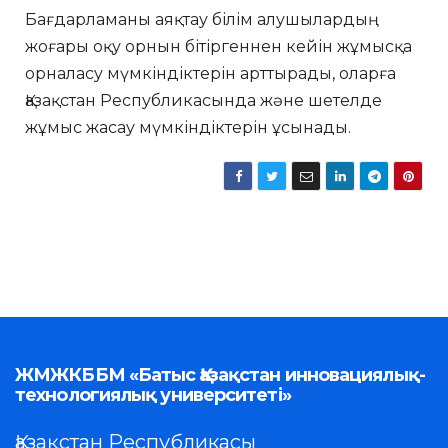
Бағдарламаны аяқтау білім алушылардың
жоғары оқу орнын бітіргеннен кейін жұмысқа
орналасу мүмкіндіктерін арттырады, оларға
Қазақстан Республикасында және шетелде
жұмыс жасау мүмкіндіктерін ұсынады.
ЖМЖКББМ «Батыс Қазақстан инновациялық-
технологиялық университеті»
Қазақстан Республикасы