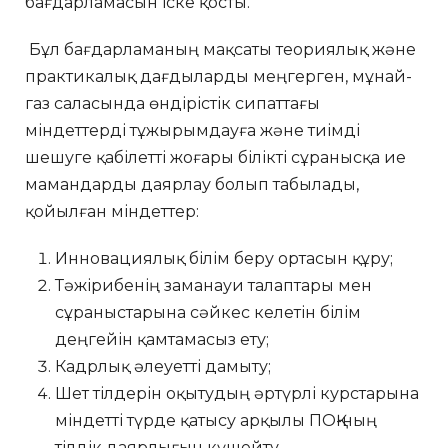
бағдарламасын іске қосты.
Бұл бағдарламаның мақсаты теориялық және
практикалық дағдыларды меңгерген, мұнай-
газ саласында өндірістік сипаттағы
міндеттерді тұжырымдауға және тиімді
шешуге қабілетті жоғары білікті сұранысқа ие
мамандарды даярлау болып табылады,
қойылған міндеттер:
Инновациялық білім беру ортасын құру;
Тәжірибенің заманауи талаптары мен
сұраныстарына сәйкес келетін білім
деңгейін қамтамасыз ету;
Кадрлық әлеуетті дамыту;
Шет тілдерін оқытудың әртүрлі курстарына
міндетті түрде қатысу арқылы ПОҚ-ның
тілдік даярлығын күшейту.