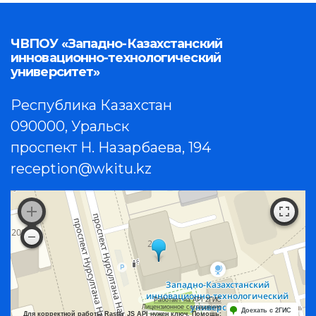
ЧВПОУ «Западно-Казахстанский
инновационно-технологический
университет»
Республика Казахстан
090000, Уральск
проспект Н. Назарбаева, 194
reception@wkitu.kz
Работает на API 2ГИС
Лицензионное соглашение
Доехать с 2ГИС
Для корректной работы Raster JS API нужен ключ. Помощь: