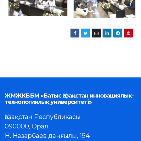
ЖМЖКББМ «Батыс Қазақстан инновациялық-
технологиялық университеті»
Қазақстан Республикасы
090000, Орал
Н. Назарбаев даңғылы, 194