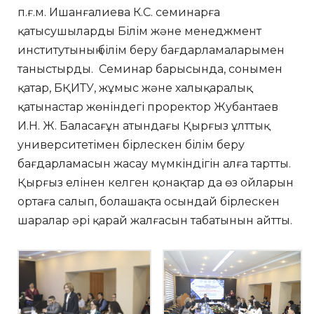
п.ғ.м. Ишанғалиева К.С. семинарға
қатысушыларды Білім және менеджмент
институтының білім беру бағдарламаларымен
таныстырды. Семинар барысында, сонымен
қатар, БҚИТУ, жұмыс және халықаралық
қатынастар жөніндегі проректор Жубантаев
И.Н. Ж. Баласағұн атындағы Қырғыз ұлттық
университетімен бірлескен білім беру
бағдарламасын жасау мүмкіндігін алға тартты.
Қырғыз елінен келген қонақтар да өз ойларын
ортаға салып, болашақта осындай бірлескен
шаралар әрі қарай жалғасын табатынын айтты.