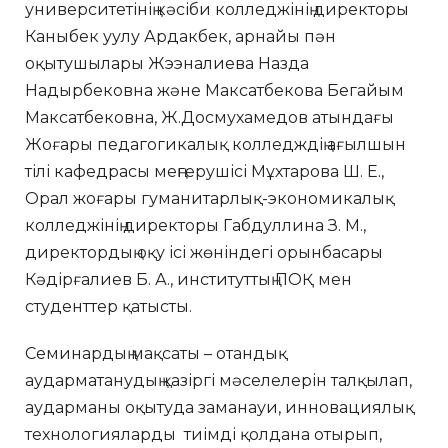
университетінің кәсіби колледжінің директоры
Каныбек уулу Ардакбек, арнайы пән
оқытушылары Жээналиева Назда
Надырбековна және Максатбекова Бегайым
Максатбековна, Ж.Досмухамедов атындағы
Жоғары педагогикалық колледждің ағылшын
тілі кафедрасы меңгерушісі Мұхтарова Ш. Е.,
Орал жоғары гуманитарлық-экономикалық
колледжінің директоры Габдуллина З. М.,
директордың оқу ісі жөніндегі орынбасары
Кәдірғалиев Б. А., институттың ПОҚ мен
студенттер қатысты.
Семинардың мақсаты – отандық
аударматанудың қазіргі мәселелерін талқылап,
аударманы оқытуда заманауи, инновациялық
технологияларды тиімді қолдана отырып,