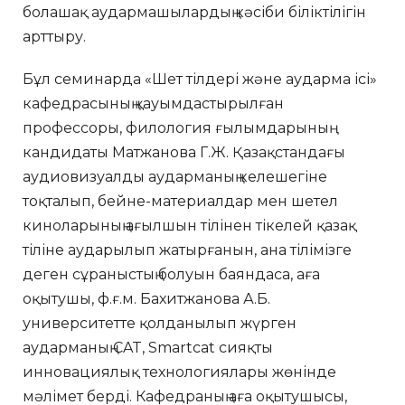
болашақ аудармашылардың кәсіби біліктілігін
арттыру.
Бұл семинарда «Шет тілдері және аударма ісі»
кафедрасының қауымдастырылған
профессоры, филология ғылымдарының
кандидаты Матжанова Г.Ж. Қазақстандағы
аудиовизуалды аударманың келешегіне
тоқталып, бейне-материалдар мен шетел
киноларының ағылшын тілінен тікелей қазақ
тіліне аударылып жатырғанын, ана тілімізге
деген сұраныстың болуын баяндаса, аға
оқытушы, ф.ғ.м. Бахитжанова А.Б.
университетте қолданылып жүрген
аударманың CAT, Smartcat сияқты
инновациялық технологиялары жөнінде
мәлімет берді. Кафедраның аға оқытушысы,