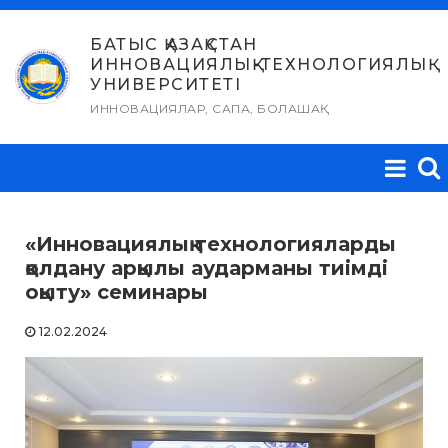
Skip
to
БАТЫС ҚАЗАҚСТАН
ИННОВАЦИЯЛЫҚ-ТЕХНОЛОГИЯЛЫҚ
content
УНИВЕРСИТЕТІ
ИННОВАЦИЯЛАР, САПА, БОЛАШАҚ
«Инновациялық технологияларды
қолдану арқылы аударманы тиімді
оқыту» семинары
12.02.2024