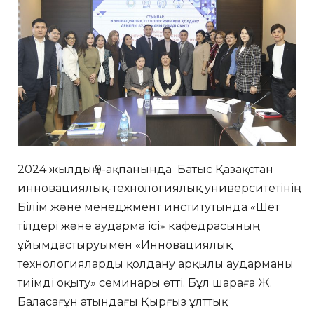
2024 жылдың 9-ақпанында Батыс Қазақстан
инновациялық-технологиялық университетінің
Білім және менеджмент институтында «Шет
тілдері және аударма ісі» кафедрасының
ұйымдастыруымен «Инновациялық
технологияларды қолдану арқылы аударманы
тиімді оқыту» семинары өтті. Бұл шараға Ж.
Баласағұн атындағы Қырғыз ұлттық