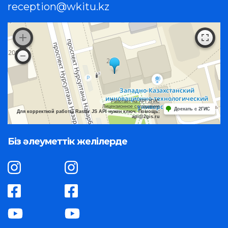
reception@wkitu.kz
Работает на API 2ГИС
Лицензионное соглашение
Доехать с 2ГИС
Для корректной работы Raster JS API нужен ключ. Помощь:
api@2gis.ru
Біз әлеуметтік желілерде