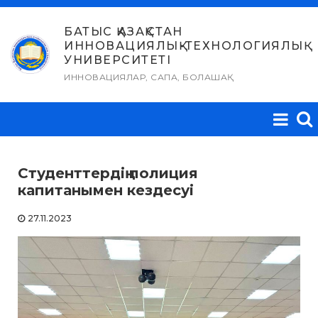
Skip
to
БАТЫС ҚАЗАҚСТАН
ИННОВАЦИЯЛЫҚ-ТЕХНОЛОГИЯЛЫҚ
content
УНИВЕРСИТЕТІ
ИННОВАЦИЯЛАР, САПА, БОЛАШАҚ
Студенттердің полиция
капитанымен кездесуі
27.11.2023