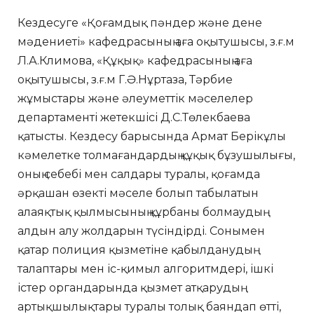
Кездесуге «Қоғамдық пәндер және дене
мәдениеті» кафедрасының аға оқытушысы, з.ғ.м
Л.А.Климова, «Құқық» кафедрасының аға
оқытушысы, з.ғ.м Г.Ә.Нұртаза, Тәрбие
жұмыстары және әлеуметтік мәселелер
департаменті жетекшісі Д.С.Төлекбаева
қатысты. Кездесу барысында Армат Берікұлы
кәмелетке толмағандардың құқық бұзушылығы,
оның себебі мен салдары туралы, қоғамда
әрқашан өзекті мәселе болып табылатын
алаяқтық қылмысының құрбаны болмаудың
алдын алу жолдарын түсіндірді. Сонымен
қатар полиция қызметіне қабылданудың
талаптары мен іс-қимыл алгоритмдері, ішкі
істер органдарында қызмет атқарудың
артықшылықтары туралы толық баяндап өтті,