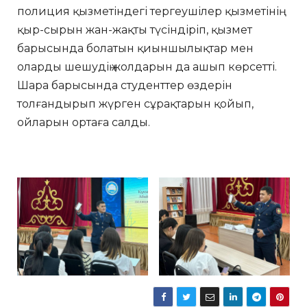
полиция қызметіндегі тергеушілер қызметінің
қыр-сырын жан-жақты түсіндіріп, қызмет
барысында болатын қиыншылықтар мен
оларды шешудің жолдарын да ашып көрсетті.
Шара барысында студенттер өздерін
толғандырып жүрген сұрақтарын қойып,
ойларын ортаға салды.