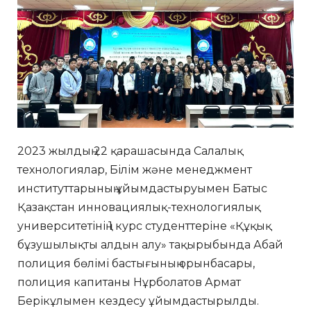
2023 жылдың 22 қарашасында Салалық
технологиялар, Білім және менеджмент
институттарының ұйымдастыруымен Батыс
Қазақстан инновациялық-технологиялық
университетінің 1 курс студенттеріне «Құқық
бұзушылықты алдын алу» тақырыбында Абай
полиция бөлімі бастығының орынбасары,
полиция капитаны Нұрболатов Армат
Берікұлымен кездесу ұйымдастырылды.