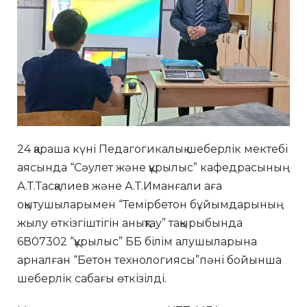
24 қараша күні Педагогикалық шеберлік мектебі
аясында “Сәулет және құрылыс” кафедрасының
А.Т.Тасқалиев және А.Т.Иманғали аға
оқытушыларымен “Темірбетон бұйымдарының
жылу өткізгіштігін анықтау” тақырыбында
6В07302 “құрылыс” ББ білім алушыларына
арналған “Бетон технологиясы”пәні бойынша
шеберлік сабағы өткізілді.