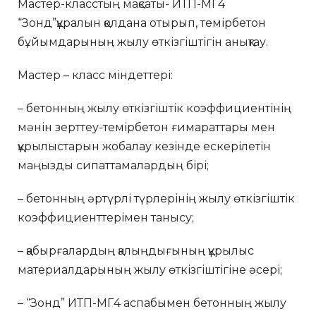
Мастер-класстың мақсаты- ИТП-МГ4
“Зонд”құралын қолдана отырып, темірбетон
бұйымдарының жылу өткізгіштігін анықтау.
Мастер – класс міндеттері:
– бетонның жылу өткізгіштік коэффициентінің
мәнін зерттеу-темірбетон ғимараттары мен
құрылыстарын жобалау кезінде ескерілетін
маңызды сипаттамалардың бірі;
– бетонның әртүрлі түрлерінің жылу өткізгіштік
коэффициенттерімен танысу;
– қабырғалардың қалыңдығының құрылыс
материалдарының жылу өткізгіштігіне әсері;
– “Зонд” ИТП-МГ4 аспабымен бетонның жылу