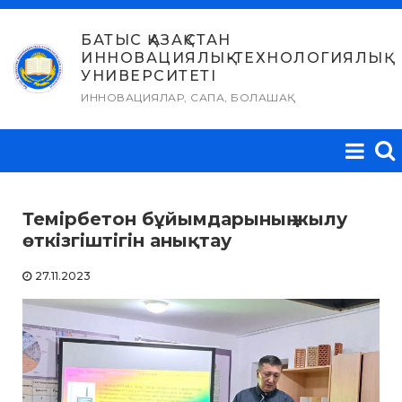
Skip
to
БАТЫС ҚАЗАҚСТАН
ИННОВАЦИЯЛЫҚ-ТЕХНОЛОГИЯЛЫҚ
content
УНИВЕРСИТЕТІ
ИННОВАЦИЯЛАР, САПА, БОЛАШАҚ
Темірбетон бұйымдарының жылу
өткізгіштігін анықтау
27.11.2023