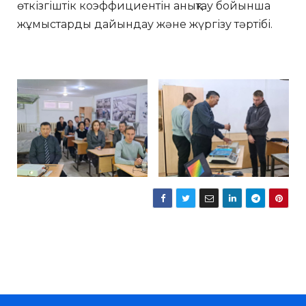
өткізгіштік коэффициентін анықтау бойынша
жұмыстарды дайындау және жүргізу тәртібі.