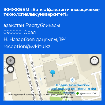
ЖМЖКББМ «Батыс Қазақстан инновациялық-
технологиялық университеті»
Қазақстан Республикасы
090000, Орал
Н. Назарбаев даңғылы, 194
reception@wkitu.kz
Работает на API 2ГИС
Лицензионное соглашение
Доехать с 2ГИС
Для корректной работы Raster JS API нужен ключ. Помощь:
api@2gis.ru