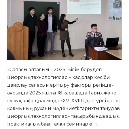
«Сапасы апталығы – 2025. Білім берудегі
цифрлық технологиялар – кадрлар кәсіби
даярлау сапасын арттыру факторы ретінде»
аясында 2025 жылғы 18 қарашада Тарих және
құқық кафедрасында «XV–XVIII ғғ. дәстүрлі қазақ
қоғамының рухани мәдениеті: тарихты танудағы
цифрлық технологиялар» тақырыбында ашық
практикалық-бағытталған семинар өтті.