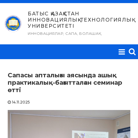
Skip
to
БАТЫС ҚАЗАҚСТАН
ИННОВАЦИЯЛЫҚ-ТЕХНОЛОГИЯЛЫҚ
content
УНИВЕРСИТЕТІ
ИННОВАЦИЯЛАР, САПА, БОЛАШАҚ
Сапасы апталығы аясында ашық
практикалық-бағытталған семинар
өтті
14.11.2025