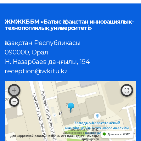
ЖМЖКББМ «Батыс Қазақстан инновациялық-
технологиялық университеті»
Қазақстан Республикасы
090000, Орал
Н. Назарбаев даңғылы, 194
reception@wkitu.kz
Работает на API 2ГИС
Лицензионное соглашение
Доехать с 2ГИС
Для корректной работы Raster JS API нужен ключ. Помощь:
api@2gis.ru