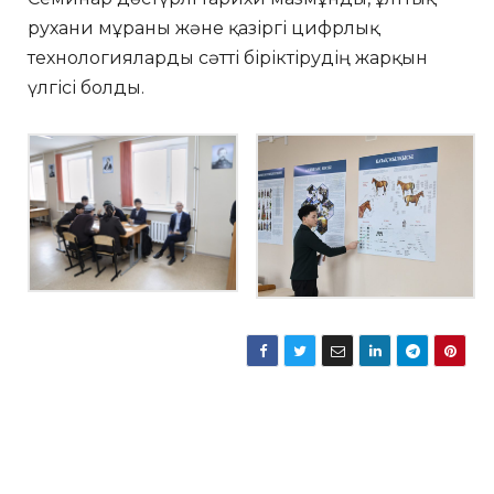
рухани мұраны және қазіргі цифрлық
технологияларды сәтті біріктірудің жарқын
үлгісі болды.