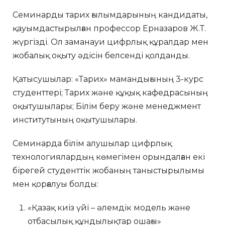
Семинарды тарих ғылымдарының кандидаты,
қауымдастырылған профессор Ерназаров Ж.Т.
жүргізді. Ол заманауи цифрлық құралдар мен
жобалық оқыту әдісін белсенді қолданды.
Қатысушылар: «Тарих» мамандығының 3-курс
студенттері; Тарих және құқық кафедрасының
оқытушылары; Білім беру және менеджмент
институтының оқытушылары.
Семинарда білім алушылар цифрлық
технологиялардың көмегімен орындалған екі
бірегей студенттік жобаның таныстырылымы
мен қорғалуы болды:
«Қазақ киіз үйі – әлемдік модель және
отбасылық құндылықтар ошағы»