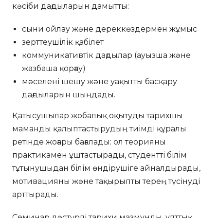
кәсіби дағдыларын дамытты:
сыни ойлау және дереккөздермен жұмыс
зерттеушілік қабілет
коммуникативтік дағдылар (ауызша және
жазбаша қорғау)
мәселені шешу және уақытты басқару
дағдыларын шыңдады.
Қатысушылар жобалық оқытуды тарихшы
маманды қалыптастырудың тиімді құралы
ретінде жоғары бағалады: ол теорияны
практикамен ұштастырады, студентті білім
тұтынушыдан білім өндірушіге айналдырады,
мотивацияны және тақырыпты терең түсінуді
арттырады.
Семинар дәстүрлі тарихи мазмұнды, ұлттық