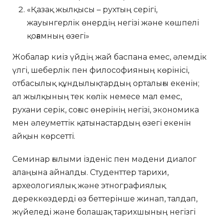
«Қазақ жылқысы – рухтың серігі,
жауынгерлік өнердің негізі және көшпелі
қоғамның өзегі»
Жобалар киіз үйдің жай баспана емес, әлемдік
үлгі, шеберлік пен философияның көрінісі,
отбасылық құндылықтардың орталығы екенін;
ал жылқының тек көлік немесе мал емес,
рухани серік, соғыс өнерінің негізі, экономика
мен әлеуметтік қатынастардың өзегі екенін
айқын көрсетті.
Семинар ғылыми ізденіс пен мәдени диалог
алаңына айналды. Студенттер тарихи,
археологиялық және этнографиялық
дереккөздерді өз беттерінше жинап, талдап,
жүйеледі және болашақ тарихшының негізгі