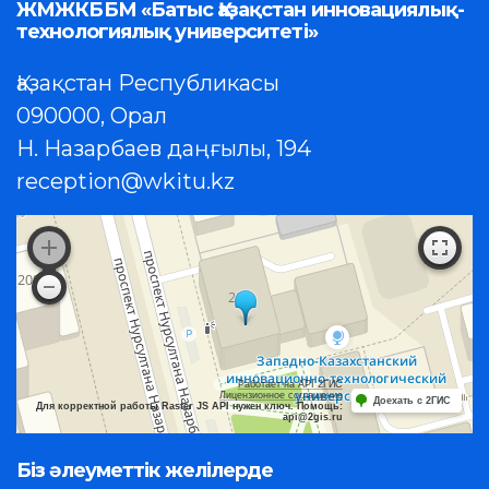
ЖМЖКББМ «Батыс Қазақстан инновациялық-
технологиялық университеті»
Қазақстан Республикасы
090000, Орал
Н. Назарбаев даңғылы, 194
reception@wkitu.kz
Работает на API 2ГИС
Лицензионное соглашение
Доехать с 2ГИС
Для корректной работы Raster JS API нужен ключ. Помощь:
api@2gis.ru
Біз әлеуметтік желілерде