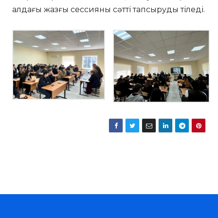
алдағы жазғы сессияны сәтті тапсыруды тіледі.