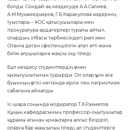
болды. Сондай-ақ кездесуде А.А.Салиев,
А.М.Мухамедьяров, Г.Б.Каракулова өздерінің
туыстары – ҰОС қатысушылары мен
прокуратура ардагерлері туралы айтып,
олардың отбасы тәрбиесіндегі рөлі мен
Отанға деген сүйіспеншілігін атап өтті және
білім алушыларға жақсы оқу тіледі.
Бұл кездесу студенттердің үлкен
қызығушылығын тудырды. Ол олар үшін аға
буынның үлгісі негізінде ерлік пен патриотизм
сабағына айналды.
Іс-шара соңында модератор Т.Х.Рахметов
Құқық кафедрасының профессор-оқытушылар
құрамы атынан қонақтарға алғыс білдіріп,
оларға бар жақсылық тіледі, ал студенттерге