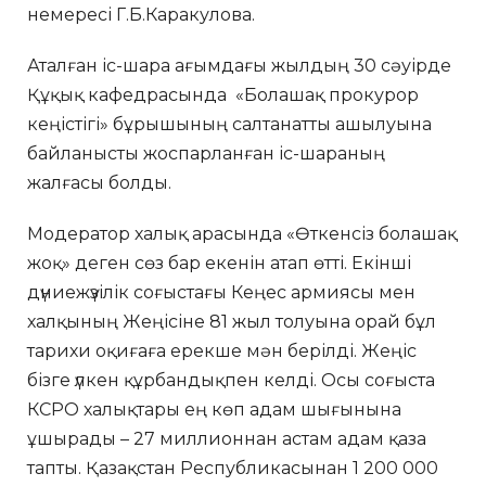
немересі Г.Б.Каракулова.
Аталған іс-шара ағымдағы жылдың 30 сәуірде
Құқық кафедрасында «Болашақ прокурор
кеңістігі» бұрышының салтанатты ашылуына
байланысты жоспарланған іс-шараның
жалғасы болды.
Модератор халық арасында «Өткенсіз болашақ
жоқ» деген сөз бар екенін атап өтті. Екінші
дүниежүзілік соғыстағы Кеңес армиясы мен
халқының Жеңісіне 81 жыл толуына орай бұл
тарихи оқиғаға ерекше мән берілді. Жеңіс
бізге үлкен құрбандықпен келді. Осы соғыста
КСРО халықтары ең көп адам шығынына
ұшырады – 27 миллионнан астам адам қаза
тапты. Қазақстан Республикасынан 1 200 000