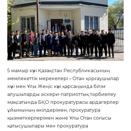
5 мамыр күні Қазақстан Республикасының
мемлекеттік мерекелері – Отан қорғаушылар
күні мен Ұлы Жеңіс күні қарсаңында білім
алушыларды әскери-патриоттық тәрбиелеу
мақсатында БҚО прокуратурасы ардагерлер
ұйымының өкілдерімен, прокуратура
қызметкерлерімен және Ұлы Отан соғысы
қатысушылары мен прокуратура