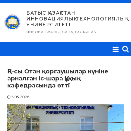
Skip
to
БАТЫС ҚАЗАҚСТАН
ИННОВАЦИЯЛЫҚ-ТЕХНОЛОГИЯЛЫҚ
content
УНИВЕРСИТЕТІ
ИННОВАЦИЯЛАР, САПА, БОЛАШАҚ
ҚР-сы Отан қорғаушылар күніне
арналған іс-шара Құқық
кафедрасында өтті
6.05.2026