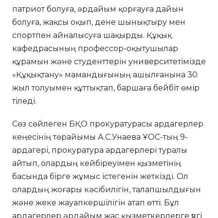
патриот болуға, әрдайым қорғауға дайын
болуға, жақсы оқып, дене шынықтыру мен
спортпен айналысуға шақырды. Құқық
кафедрасының профессор-оқытушылар
құрамын және студенттерін университетімізде
«Құқықтану» мамандығының ашылғанына 30
жыл толуымен құттықтап, баршаға бейбіт өмір
тіледі.
Сөз сөйлеген БҚО прокуратурасы ардагерлер
кеңесінің төрайымы А.С.Унаева ҰОС-тың 9-
ардагері, прокуратура ардагерлері туралы
айтып, олардың кейбіреуімен қызметінің
басында бірге жұмыс істегенін жеткізді. Ол
олардың жоғары кәсібилігін, талапшылдығын
және жеке жауапкершілігін атап өтті. Бұл
ардагерлер әрдайым жас қызметкерлерге үлгі