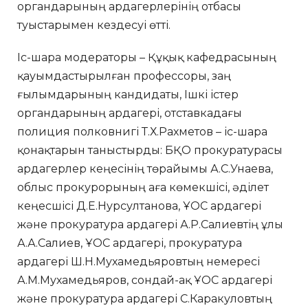
органдарының ардагерлерінің отбасы
туыстарымен кездесуі өтті.
Іс-шара модераторы – Құқық кафедрасының
қауымдастырылған профессоры, заң
ғылымдарының кандидаты, Ішкі істер
органдарының ардагері, отставкадағы
полиция полковнигі Т.Х.Рахметов – іс-шара
қонақтарын таныстырды: БҚО прокуратурасы
ардагерлер кеңесінің төрайымы А.С.Унаева,
облыс прокурорының аға көмекшісі, әділет
кеңесшісі Д.Е.Нурсултанова, ҰОС ардагері
және прокуратура ардагері А.Р.Салиевтің ұлы
А.А.Салиев, ҰОС ардагері, прокуратура
ардагері Ш.Н.Мухамедьяровтың немересі
А.М.Мухамедьяров, сондай-ақ ҰОС ардагері
және прокуратура ардагері С.Каракуловтың