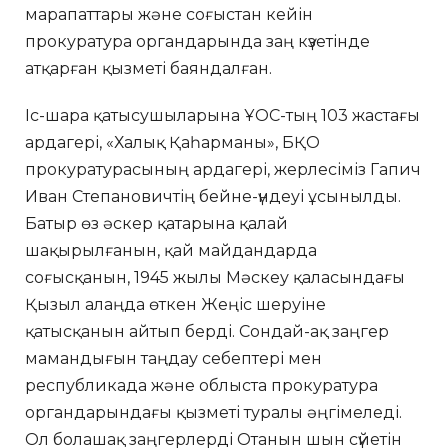
марапаттары және соғыстан кейін
прокуратура органдарында заң күзетінде
атқарған қызметі баяндалған.
Іс-шара қатысушыларына ҰОС-тың 103 жастағы
ардагері, «Халық Қаһарманы», БҚО
прокуратурасының ардагері, жерлесіміз Гапич
Иван Степановичтің бейне-үндеуі ұсынылды.
Батыр өз әскер қатарына қалай
шақырылғанын, қай майдандарда
соғысқанын, 1945 жылы Мәскеу қаласындағы
Қызыл алаңда өткен Жеңіс шеруіне
қатысқанын айтып берді. Сондай-ақ заңгер
мамандығын таңдау себептері мен
республикада және облыста прокуратура
органдарындағы қызметі туралы әңгімеледі.
Ол болашақ заңгерлерді Отанын шын сүйетін