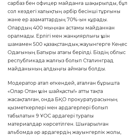
сарбаз бен офицер майданға шақырылды, бұл
сол кездегі халықтың әрбір бесінші тұрғыны
және ер азаматтардың 70%-ын құрады.
Олардың 400 мыңнан астамы майданнан
оралмады. Ерлігі мен жанқиярлығы үшін
шамамен 500 қазақстандық жауынгерге Кеңес
Одағының Батыры атағы берілді. Біздің облыс
республикада жалғыз болып Сталинград
майданының алдыңғы аймағы болды.
Модератор атап өткендей, аталған бұрышта
«Олар Отан үшін шайқасты!» атты тақта
жасақталған, онда БҚО прокуратурасының
қызметкерлері мен ардагерлері болып
табылатын 9 ҰОС ардагері туралы
материалдар көрсетілген. Шығарылған
альбомда әр ардагердің жауынгерлік жолы,