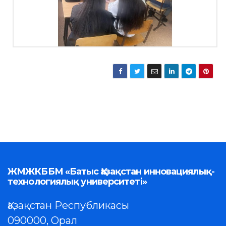
ЖМЖКББМ «Батыс Қазақстан инновациялық-
технологиялық университеті»
Қазақстан Республикасы
090000, Орал