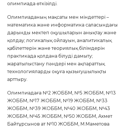
олимпиада өткізілді.
Олимпиаданың мақсаты мен міндеттері –
математика және информатика саласындағы
дарынды мектеп оқушыларын анықтау және
қолдау; логикалық ойлауын, аналитикалық
қабілеттерін және теориялық білімдерін
практикада қолдана білуді дамыту;
жаратылыстану пәндері мен ақпараттық
технологияларды оқуға қызығушылықты
арттыру.
Олимпиадаға №2 ЖОББМ, №5 ЖОББМ, №13
ЖОББМ, №17 ЖОББМ, №19 ЖОББМ, №33
ЖОББМ, №39 ЖОББМ, №40 ЖОББМ, №43
ЖОББМ, №45 ЖОББМ, №50 ЖОББМ, Ахмет
Байтұрсынов ат №10 ЖОББМ, М.Маметова