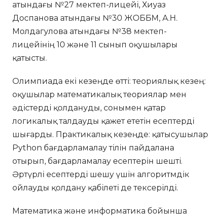
атындағы №27 мектеп-лицейі, Хиуаз
Доспанова атындағы №30 ЖОББМ, А.Н.
Молдагулова атындағы №38 мектеп-
лицейінің 10 және 11 сынып оқушылары
қатысты.
Олимпиада екі кезеңде өтті: теориялық кезең:
оқушылар математикалық теориялар мен
әдістерді қолдануды, сонымен қатар
логикалық талдауды қажет ететін есептерді
шығарды. Практикалық кезеңде: қатысушылар
Python бағдарламалау тілін пайдалана
отырып, бағдарламалау есептерін шешті.
Әртүрлі есептерді шешу үшін алгоритмдік
ойлауды қолдану қабілеті де тексерілді.
Математика және информатика бойынша