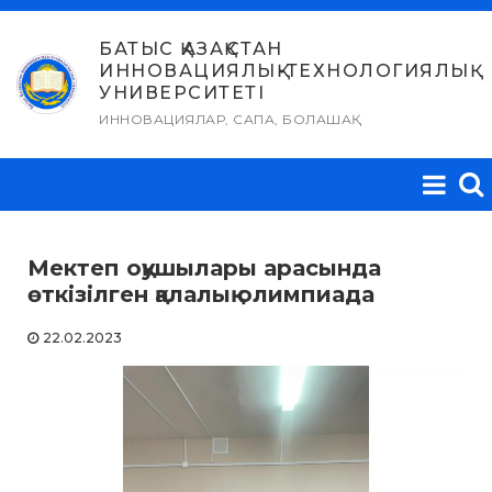
Skip
to
БАТЫС ҚАЗАҚСТАН
ИННОВАЦИЯЛЫҚ-ТЕХНОЛОГИЯЛЫҚ
content
УНИВЕРСИТЕТІ
ИННОВАЦИЯЛАР, САПА, БОЛАШАҚ
Мектеп оқушылары арасында
өткізілген қалалық олимпиада
22.02.2023