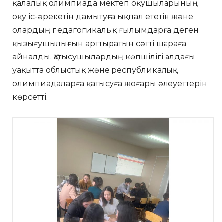
қалалық олимпиада мектеп оқушыларының
оқу іс-әрекетін дамытуға ықпал ететін және
олардың педагогикалық ғылымдарға деген
қызығушылығын арттыратын сәтті шараға
айналды. Қатысушылардың көпшілігі алдағы
уақытта облыстық және республикалық
олимпиадаларға қатысуға жоғары әлеуеттерін
көрсетті.