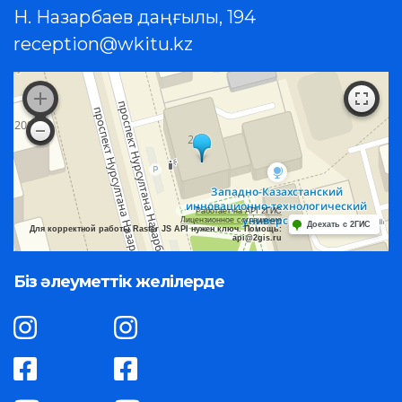
Н. Назарбаев даңғылы, 194
reception@wkitu.kz
Работает на API 2ГИС
Лицензионное соглашение
Доехать с 2ГИС
Для корректной работы Raster JS API нужен ключ. Помощь:
api@2gis.ru
Біз әлеуметтік желілерде