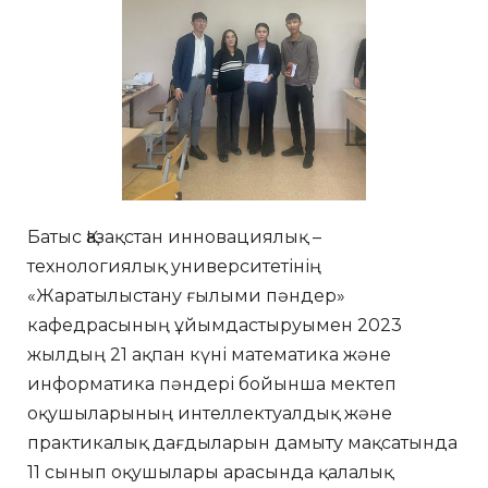
Батыс Қазақстан инновациялық –
технологиялық университетінің
«Жаратылыстану ғылыми пәндер»
кафедрасының ұйымдастыруымен 2023
жылдың 21 ақпан күні математика және
информатика пәндері бойынша мектеп
оқушыларының интеллектуалдық және
практикалық дағдыларын дамыту мақсатында
11 сынып оқушылары арасында қалалық